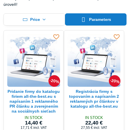
úroveň!
Price
Parameters
20%
20%
Pridanie firmy do katalogu
Registrácia firmy s
firiem all-the-best.eu s
topovaním a napísaním 2
napísaním 1 reklamného
reklamných pr článkov v
PR článku a zverejnením
katalogu all-the-best.eu
na sociálnych sieťach
IN STOCK
IN STOCK
14,40 €
22,40 €
17,71 €
incl. VAT
27,55 €
incl. VAT