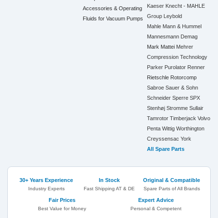
Kaeser
Knecht - MAHLE
Accessories & Operating
Group
Leybold
Fluids for Vacuum Pumps
Mahle
Mann & Hummel
Mannesmann Demag
Mark
Mattei
Mehrer
Compression Technology
Parker
Purolator
Renner
Rietschle
Rotorcomp
Sabroe
Sauer & Sohn
Schneider
Sperre
SPX
Stenhøj
Stromme
Sullair
Tamrotor
Timberjack
Volvo
Penta
Wittig
Worthington
Creyssensac
York
All Spare Parts
30+ Years Experience
In Stock
Original & Compatible
Industry Experts
Fast Shipping AT & DE
Spare Parts of All Brands
Fair Prices
Expert Advice
Best Value for Money
Personal & Competent