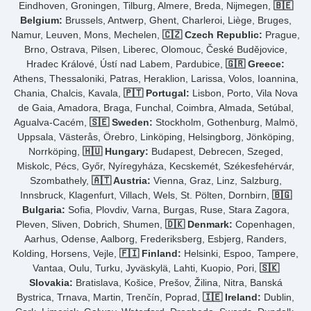
Eindhoven, Groningen, Tilburg, Almere, Breda, Nijmegen,
🇧🇪
Belgium:
Brussels, Antwerp, Ghent, Charleroi, Liège, Bruges,
Namur, Leuven, Mons, Mechelen,
🇨🇿 Czech Republic:
Prague,
Brno, Ostrava, Pilsen, Liberec, Olomouc, České Budějovice,
Hradec Králové, Ústí nad Labem, Pardubice,
🇬🇷 Greece:
Athens, Thessaloniki, Patras, Heraklion, Larissa, Volos, Ioannina,
Chania, Chalcis, Kavala,
🇵🇹 Portugal:
Lisbon, Porto, Vila Nova
de Gaia, Amadora, Braga, Funchal, Coimbra, Almada, Setúbal,
Agualva-Cacém,
🇸🇪 Sweden:
Stockholm, Gothenburg, Malmö,
Uppsala, Västerås, Örebro, Linköping, Helsingborg, Jönköping,
Norrköping,
🇭🇺 Hungary:
Budapest, Debrecen, Szeged,
Miskolc, Pécs, Győr, Nyíregyháza, Kecskemét, Székesfehérvár,
Szombathely,
🇦🇹 Austria:
Vienna, Graz, Linz, Salzburg,
Innsbruck, Klagenfurt, Villach, Wels, St. Pölten, Dornbirn,
🇧🇬
Bulgaria:
Sofia, Plovdiv, Varna, Burgas, Ruse, Stara Zagora,
Pleven, Sliven, Dobrich, Shumen,
🇩🇰 Denmark:
Copenhagen,
Aarhus, Odense, Aalborg, Frederiksberg, Esbjerg, Randers,
Kolding, Horsens, Vejle,
🇫🇮 Finland:
Helsinki, Espoo, Tampere,
Vantaa, Oulu, Turku, Jyväskylä, Lahti, Kuopio, Pori,
🇸🇰
Slovakia:
Bratislava, Košice, Prešov, Žilina, Nitra, Banská
Bystrica, Trnava, Martin, Trenčín, Poprad,
🇮🇪 Ireland:
Dublin,