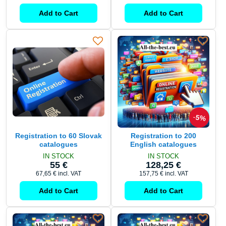
Add to Cart
Add to Cart
5%
Registration to 60 Slovak
Registration to 200
catalogues
English catalogues
IN STOCK
IN STOCK
55 €
128,25 €
67,65 €
incl. VAT
157,75 €
incl. VAT
Add to Cart
Add to Cart