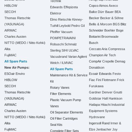
Technik
HIBLOW
Copco
Atmos
Axeco
Edwards
Effepizeta
SECOH
Balke Dürr
Bauer
BEA
Elektror
Thomas Rietschle
Becker
Becker & Söhne
Elmo Rietschle
Kinney-
(YASUNAGA)
Bellis & Morcom
BGS
Blitz
Tuthill
Leybold
Pedro Gil
AIRMAC
Schneider
Boehler
Boge
Pfeiffer Vacuum
Charles Austen
Bottarini
Broomwade
POMPETRAVAINI
NITTO (MEDO / Nitto Kohki)
Busch
Robuschi
Schmalz
Alita
Ceccato Aria Compressa
Sterling SIHI
ULVAC
FujiMAC
Champion Air Tech
Vacuubrand
Varian Agilent
All Spare Parts
CompAir
Crepelle
Demag
Welch / ILMVAC
New Air Pumps:
Donaldson
All Spare Parts
ESOair Enviro
Ecoair
Edwards
Festo
Maintenance Kit & Service
HIBLOW
Fiac
Fini
Flottmann
Frick
Kit
SECOH
Furukawa
Rotary Vanes
Thomas Rietschle
Gardner Denver
Gnutti
Filter Elements
(YASUNAGA)
Goldstar
Hafi
Hankison
Plastic Vacuum Pump
AIRMAC
Hatlapa
Hitachi Industrial
Vanes
Charles Austen
Equipment Systems
Oil Separator Elements
NITTO (MEDO / Nitto Kohki)
Hydrovane
Oil Filter Cartridges
Alita
Ingersoll Rand
Irmer &
Seal Kits
FujiMAC
Elze
Jenbacher
Joy
Complete Filter Sets