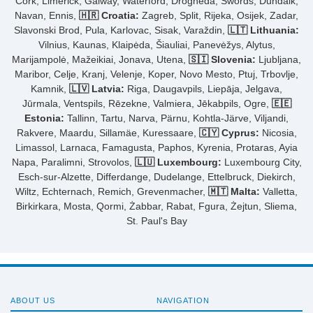
Cork, Limerick, Galway, Waterford, Drogheda, Swords, Dundalk,
Navan, Ennis,
🇭🇷 Croatia:
Zagreb, Split, Rijeka, Osijek, Zadar,
Slavonski Brod, Pula, Karlovac, Sisak, Varaždin,
🇱🇹 Lithuania:
Vilnius, Kaunas, Klaipėda, Šiauliai, Panevėžys, Alytus,
Marijampolė, Mažeikiai, Jonava, Utena,
🇸🇮 Slovenia:
Ljubljana,
Maribor, Celje, Kranj, Velenje, Koper, Novo Mesto, Ptuj, Trbovlje,
Kamnik,
🇱🇻 Latvia:
Riga, Daugavpils, Liepāja, Jelgava,
Jūrmala, Ventspils, Rēzekne, Valmiera, Jēkabpils, Ogre,
🇪🇪
Estonia:
Tallinn, Tartu, Narva, Pärnu, Kohtla-Järve, Viljandi,
Rakvere, Maardu, Sillamäe, Kuressaare,
🇨🇾 Cyprus:
Nicosia,
Limassol, Larnaca, Famagusta, Paphos, Kyrenia, Protaras, Ayia
Napa, Paralimni, Strovolos,
🇱🇺 Luxembourg:
Luxembourg City,
Esch-sur-Alzette, Differdange, Dudelange, Ettelbruck, Diekirch,
Wiltz, Echternach, Remich, Grevenmacher,
🇲🇹 Malta:
Valletta,
Birkirkara, Mosta, Qormi, Żabbar, Rabat, Fgura, Żejtun, Sliema,
St. Paul's Bay
ABOUT US
NAVIGATION