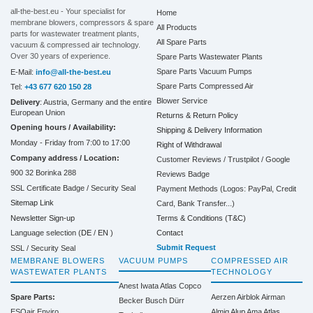
all-the-best.eu - Your specialist for
Home
membrane blowers, compressors & spare
All Products
parts for wastewater treatment plants,
All Spare Parts
vacuum & compressed air technology.
Over 30 years of experience.
Spare Parts Wastewater Plants
Spare Parts Vacuum Pumps
E-Mail:
info@all-the-best.eu
Spare Parts Compressed Air
Tel:
+43 677 620 150 28
Blower Service
Delivery
: Austria, Germany and the entire
European Union
Returns & Return Policy
Opening hours / Availability:
Shipping & Delivery Information
Monday - Friday from 7:00 to 17:00
Right of Withdrawal
Company address / Location:
Customer Reviews / Trustpilot / Google
900 32 Borinka 288
Reviews Badge
SSL Certificate Badge / Security Seal
Payment Methods (Logos: PayPal, Credit
Sitemap Link
Card, Bank Transfer...)
Terms & Conditions (T&C)
Newsletter Sign-up
Contact
Language selection (
DE
/
EN
)
Submit Request
SSL / Security Seal
MEMBRANE BLOWERS
VACUUM PUMPS
COMPRESSED AIR
WASTEWATER PLANTS
TECHNOLOGY
Anest Iwata
Atlas Copco
Spare Parts:
Aerzen
Airblok
Airman
Becker
Busch
Dürr
ESOair Enviro
Almig
Alup
Ama
Atlas