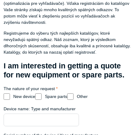
(optimalizácia pre vyhľadávače). Vďaka registráciám do katalógov
Vaše stránky získajú mnoho kvalitných spätných odkazov. To
potom môže viesť k zlepšeniu pozícií vo vyhľadávačoch ak
zvýšeniu návštevnosti.
Registrujeme do výberu tých najlepších katalógov, ktoré
nevyžadujú spätný odkaz. Náš zoznam, ktorý je výsledkom
dlhoročných skúseností, obsahuje iba kvalitné a prínosné katalógy.
Katalógy, do ktorých sa naozaj oplatí registrovať.
I am interested in getting a quote
for new equipment or spare parts.
The nature of your request
*
New device
Spare parts
Other
Device name: Type and manufacturer