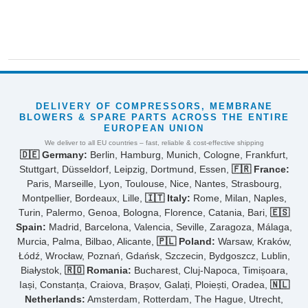
DELIVERY OF COMPRESSORS, MEMBRANE
BLOWERS & SPARE PARTS ACROSS THE ENTIRE
EUROPEAN UNION
We deliver to all EU countries – fast, reliable & cost-effective shipping
🇩🇪 Germany:
Berlin, Hamburg, Munich, Cologne, Frankfurt,
Stuttgart, Düsseldorf, Leipzig, Dortmund, Essen,
🇫🇷 France:
Paris, Marseille, Lyon, Toulouse, Nice, Nantes, Strasbourg,
Montpellier, Bordeaux, Lille,
🇮🇹 Italy:
Rome, Milan, Naples,
Turin, Palermo, Genoa, Bologna, Florence, Catania, Bari,
🇪🇸
Spain:
Madrid, Barcelona, Valencia, Seville, Zaragoza, Málaga,
Murcia, Palma, Bilbao, Alicante,
🇵🇱 Poland:
Warsaw, Kraków,
Łódź, Wrocław, Poznań, Gdańsk, Szczecin, Bydgoszcz, Lublin,
Białystok,
🇷🇴 Romania:
Bucharest, Cluj-Napoca, Timișoara,
Iași, Constanța, Craiova, Brașov, Galați, Ploiești, Oradea,
🇳🇱
Netherlands:
Amsterdam, Rotterdam, The Hague, Utrecht,