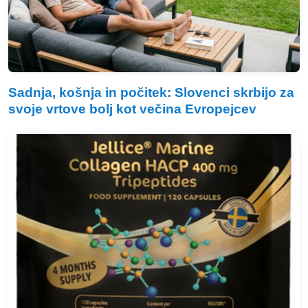
Sadnja, košnja in počitek: Slovenci skrbijo za
svoje vrtove bolj kot večina Evropejcev