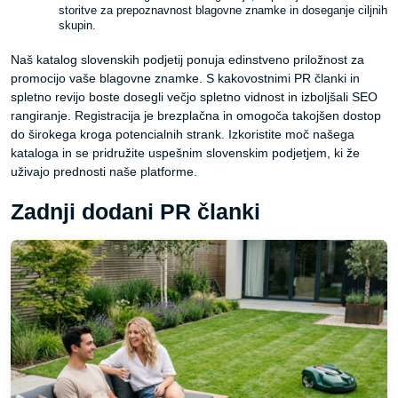
storitve za prepoznavnost blagovne znamke in doseganje ciljnih
skupin.
Naš katalog slovenskih podjetij ponuja edinstveno priložnost za
promocijo vaše blagovne znamke. S kakovostnimi PR članki in
spletno revijo boste dosegli večjo spletno vidnost in izboljšali SEO
rangiranje. Registracija je brezplačna in omogoča takojšen dostop
do širokega kroga potencialnih strank. Izkoristite moč našega
kataloga in se pridružite uspešnim slovenskim podjetjem, ki že
uživajo prednosti naše platforme.
Zadnji dodani PR članki