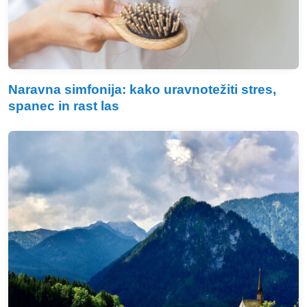
Naravna simfonija: kako uravnotežiti stres,
spanec in rast las