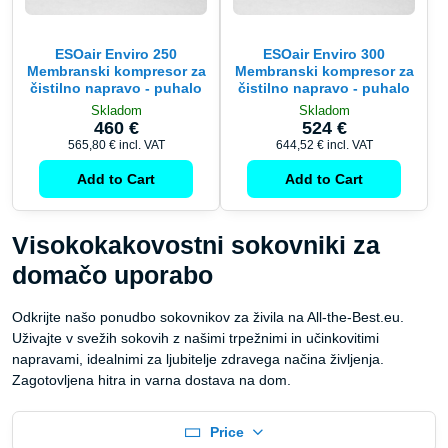
ESOair Enviro 250
ESOair Enviro 300
Membranski kompresor za
Membranski kompresor za
čistilno napravo - puhalo
čistilno napravo - puhalo
Skladom
Skladom
460 €
524 €
565,80 €
incl. VAT
644,52 €
incl. VAT
Add to Cart
Add to Cart
Visokokakovostni sokovniki za
domačo uporabo
Odkrijte našo ponudbo sokovnikov za živila na All-the-Best.eu.
Uživajte v svežih sokovih z našimi trpežnimi in učinkovitimi
napravami, idealnimi za ljubitelje zdravega načina življenja.
Zagotovljena hitra in varna dostava na dom.
Price