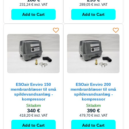
231,24 €
incl. VAT
289,05 €
incl. VAT
Add to Cart
Add to Cart
ESOair Enviro 150
ESOair Enviro 200
membranblæser til små
membranblæser til små
spildevandsanlæg -
spildevandsanlæg -
kompressor
kompressor
Skladom
Skladom
340 €
390 €
418,20 €
incl. VAT
479,70 €
incl. VAT
Add to Cart
Add to Cart