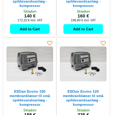
spildevandsanlæg -
spildevandsanlæg -
kompressor
kompressor
Skladom
Skladom
140 €
160 €
172,20 €
incl. VAT
196,80 €
incl. VAT
Add to Cart
Add to Cart
ESOair Enviro 100
ESOair Enviro 120
membranblæser til små
membranblæser til små
spildevandsanlæg -
spildevandsanlæg -
kompressor
kompressor
Skladom
Skladom
188 €
235 €