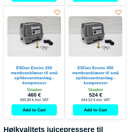
ESOair Enviro 250
ESOair Enviro 300
membranblæser til små
membranblæser til små
spildevandsanlæg -
spildevandsanlæg -
kompressor
kompressor
Skladom
Skladom
460 €
524 €
565,80 €
incl. VAT
644,52 €
incl. VAT
Add to Cart
Add to Cart
Højkvalitets juicepressere til