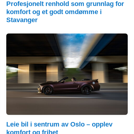
Profesjonelt renhold som grunnlag for
komfort og et godt omdømme i
Stavanger
Leie bil i sentrum av Oslo – opplev
komfort og frihet