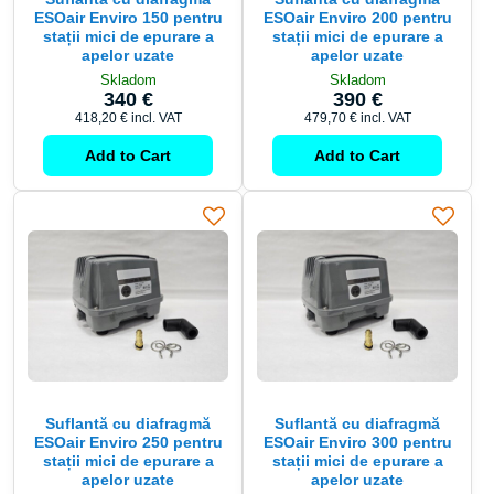
ESOair Enviro 150 pentru
ESOair Enviro 200 pentru
stații mici de epurare a
stații mici de epurare a
apelor uzate
apelor uzate
Skladom
Skladom
340 €
390 €
418,20 €
incl. VAT
479,70 €
incl. VAT
Add to Cart
Add to Cart
Suflantă cu diafragmă
Suflantă cu diafragmă
ESOair Enviro 250 pentru
ESOair Enviro 300 pentru
stații mici de epurare a
stații mici de epurare a
apelor uzate
apelor uzate