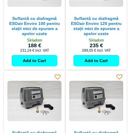
Suflantă cu diafragmă
Suflantă cu diafragmă
ESOair Enviro 100 pentru
ESOair Enviro 120 pentru
stații mici de epurare a
stații mici de epurare a
apelor uzate
apelor uzate
Skladom
Skladom
188 €
235 €
231,24 €
incl. VAT
289,05 €
incl. VAT
Add to Cart
Add to Cart
Suflantă cu diafragmă
Suflantă cu diafragmă