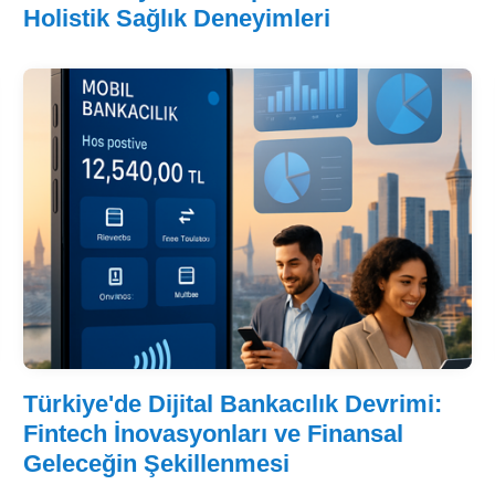
Holistik Sağlık Deneyimleri
Türkiye'de Dijital Bankacılık Devrimi:
Fintech İnovasyonları ve Finansal
Geleceğin Şekillenmesi