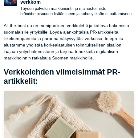
verkkom
Täyden palvelun markkinointi- ja mainostoimisto
bränditietoisuuden lisäämiseen ja kohdeyleisön sitouttamiseen.
All-the-best.eu on monipuolinen verkkolehti ja kattava hakemisto
suomalaisille yrityksille. Löydä ajankohtaisia PR-artikkeleita,
liikekumppaneita ja paranna näkyvyyttäsi verkossa. Integroitu
alustamme yhdistää korkealaatuisen toimituksellisen sisällön
laajaan yrityshakemistoon ja tarjoaa tehokkaita digitaalisen
markkinoinnin ratkaisuja Suomen markkinoille.
Verkkolehden viimeisimmät PR-
artikkelit: