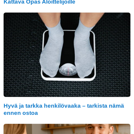
Kattava Opas Aloittelijoille
Hyvä ja tarkka henkilövaaka – tarkista nämä
ennen ostoa