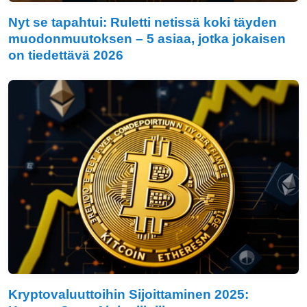
Nyt se tapahtui: Ruletti netissä koki täyden
muodonmuutoksen – 5 asiaa, jotka jokaisen
on tiedettävä 2026
Kryptovaluuttoihin Sijoittaminen 2025: