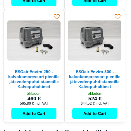
Add to Cart
Add to Cart
ESOair Enviro 250 -
ESOair Enviro 300 -
kalvokompressori pienille
kalvokompressori pienille
jätevedenpuhdistamoille
jätevedenpuhdistamoille
Kalvopuhaltimet
Kalvopuhaltimet
Skladom
Skladom
460 €
524 €
565,80 €
incl. VAT
644,52 €
incl. VAT
Add to Cart
Add to Cart