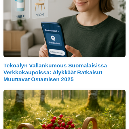
Tekoälyn Vallankumous Suomalaisissa
Verkkokaupoissa: Älykkäät Ratkaisut
Muuttavat Ostamisen 2025