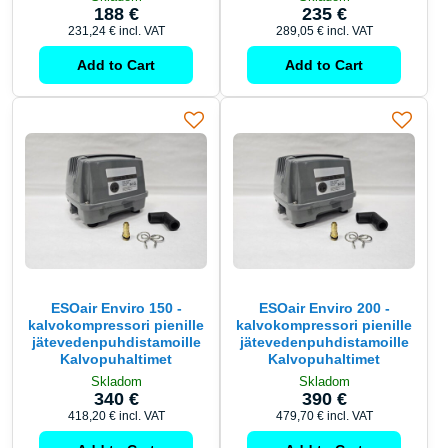
188 €
235 €
231,24 €
incl. VAT
289,05 €
incl. VAT
Add to Cart
Add to Cart
ESOair Enviro 150 -
ESOair Enviro 200 -
kalvokompressori pienille
kalvokompressori pienille
jätevedenpuhdistamoille
jätevedenpuhdistamoille
Kalvopuhaltimet
Kalvopuhaltimet
Skladom
Skladom
340 €
390 €
418,20 €
incl. VAT
479,70 €
incl. VAT