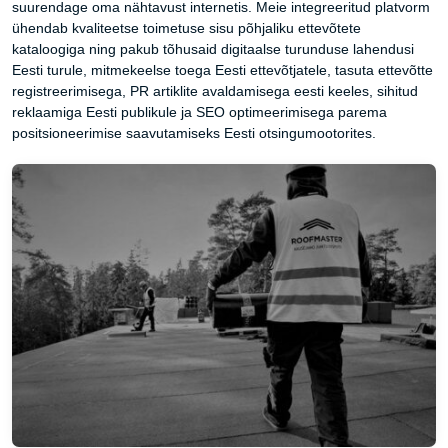
suurendage oma nähtavust internetis. Meie integreeritud platvorm
ühendab kvaliteetse toimetuse sisu põhjaliku ettevõtete
kataloogiga ning pakub tõhusaid digitaalse turunduse lahendusi
Eesti turule, mitmekeelse toega Eesti ettevõtjatele, tasuta ettevõtte
registreerimisega, PR artiklite avaldamisega eesti keeles, sihitud
reklaamiga Eesti publikule ja SEO optimeerimisega parema
positsioneerimise saavutamiseks Eesti otsingumootorites.