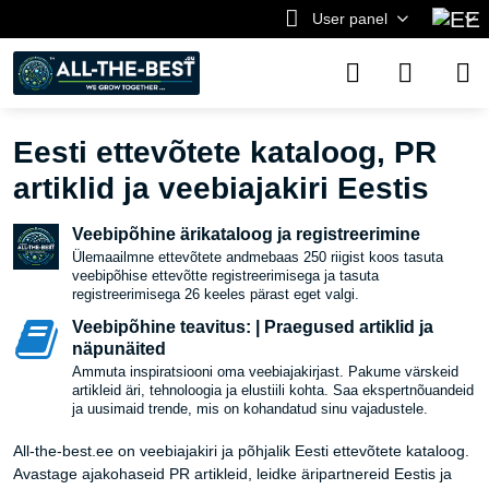
User panel
Eesti ettevõtete kataloog, PR
artiklid ja veebiajakiri Eestis
Veebipõhine ärikataloog ja registreerimine
Ülemaailmne ettevõtete andmebaas 250 riigist koos tasuta
veebipõhise ettevõtte registreerimisega ja tasuta
registreerimisega 26 keeles pärast eget valgi.
Veebipõhine teavitus: | Praegused artiklid ja
näpunäited
Ammuta inspiratsiooni oma veebiajakirjast. Pakume värskeid
artikleid äri, tehnoloogia ja elustiili kohta. Saa ekspertnõuandeid
ja uusimaid trende, mis on kohandatud sinu vajadustele.
All-the-best.ee on veebiajakiri ja põhjalik Eesti ettevõtete kataloog.
Avastage ajakohaseid PR artikleid, leidke äripartnereid Eestis ja