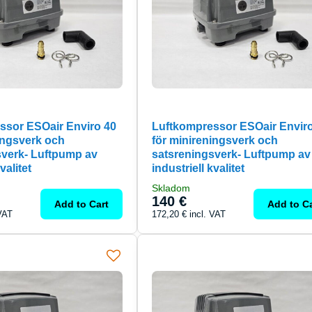
ssor ESOair Enviro 40
Luftkompressor ESOair Envir
ingsverk och
för minireningsverk och
sverk- Luftpump av
satsreningsverk- Luftpump av
valitet
industriell kvalitet
Skladom
140 €
Add to Cart
Add to Ca
 VAT
172,20 €
incl. VAT