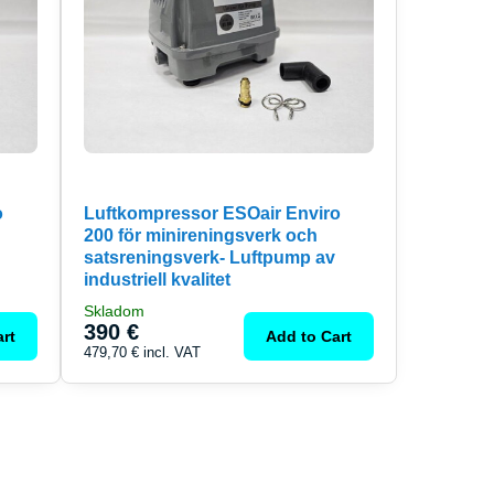
o
Luftkompressor ESOair Enviro
200 för minireningsverk och
satsreningsverk- Luftpump av
industriell kvalitet
Skladom
390 €
rt
Add to Cart
479,70 €
incl. VAT