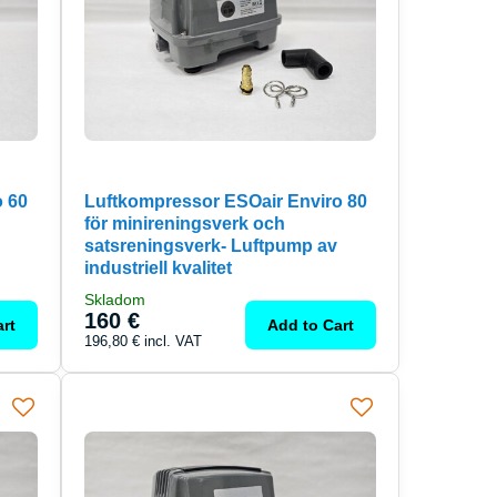
o 60
Luftkompressor ESOair Enviro 80
för minireningsverk och
satsreningsverk- Luftpump av
industriell kvalitet
Skladom
160 €
rt
Add to Cart
196,80 €
incl. VAT