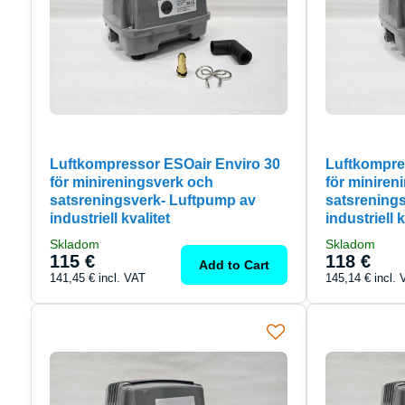
Luftkompressor ESOair Enviro 30
Luftkompre
för minireningsverk och
för miniren
satsreningsverk- Luftpump av
satsrening
industriell kvalitet
industriell k
Skladom
Skladom
115 €
118 €
Add to Cart
141,45 €
incl. VAT
145,14 €
incl.