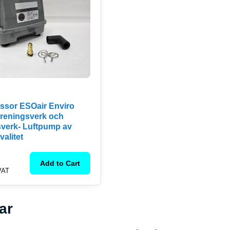
ssor ESOair Enviro
ireningsverk och
sverk- Luftpump av
valitet
Add to Cart
 VAT
ar