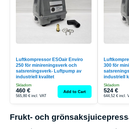
Luftkompressor ESOair Enviro
Luftkompre
250 för minireningsverk och
300 för min
satsreningsverk- Luftpump av
satsrening
industriell kvalitet
industriell k
Skladom
Skladom
460 €
524 €
Add to Cart
565,80 €
incl. VAT
644,52 €
incl.
Frukt- och grönsaksjuicepress