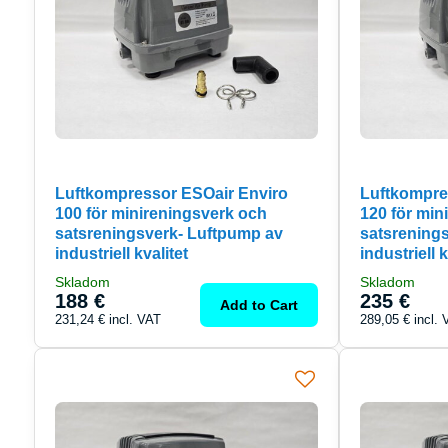
Luftkompressor ESOair Enviro
Luftkompre
100 för minireningsverk och
120 för min
satsreningsverk- Luftpump av
satsrening
industriell kvalitet
industriell k
Skladom
Skladom
188 €
235 €
Add to Cart
231,24 €
incl. VAT
289,05 €
incl.