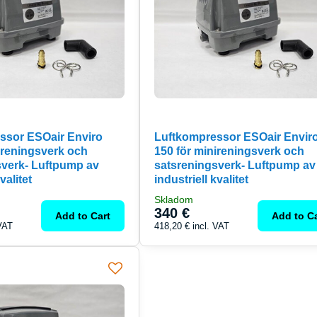
ssor ESOair Enviro
Luftkompressor ESOair Envir
ireningsverk och
150 för minireningsverk och
sverk- Luftpump av
satsreningsverk- Luftpump av
valitet
industriell kvalitet
Skladom
340 €
Add to Cart
Add to Ca
 VAT
418,20 €
incl. VAT