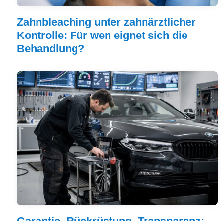
Zahnbleaching unter zahnärztlicher
Kontrolle: Für wen eignet sich die
Behandlung?
Garantie, Rückrüstung, Transparenz: