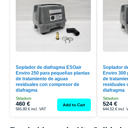
Soplador de diafragma ESOair
Soplador d
Enviro 250 para pequeñas plantas
Enviro 300
de tratamiento de aguas
de tratamie
residuales con compresor de
residuales
diafragma
diafragma
Skladom
Skladom
460 €
524 €
Add to Cart
565,80 €
incl. VAT
644,52 €
incl.