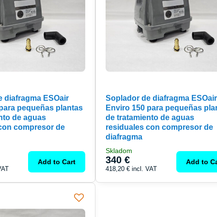
e diafragma ESOair
Soplador de diafragma ESOair
 para pequeñas plantas
Enviro 150 para pequeñas pla
nto de aguas
de tratamiento de aguas
 con compresor de
residuales con compresor de
diafragma
Skladom
340 €
Add to Cart
Add to Ca
 VAT
418,20 €
incl. VAT