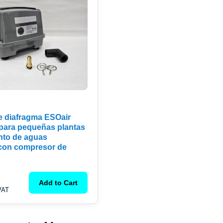
e diafragma ESOair
 para pequeñas plantas
nto de aguas
 con compresor de
Add to Cart
 VAT