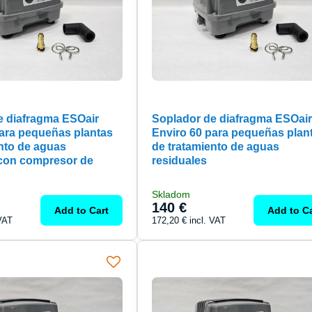
e diafragma ESOair
Soplador de diafragma ESOair
para pequeñas plantas
Enviro 60 para pequeñas plan
nto de aguas
de tratamiento de aguas
 con compresor de
residuales
Skladom
140 €
Add to Cart
Add to Ca
 VAT
172,20 €
incl. VAT