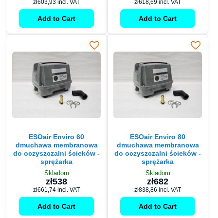
zł603,93
incl. VAT
zł618,69
incl. VAT
Add to Cart
Add to Cart
ESOair Enviro 60
ESOair Enviro 80
dmuchawa membranowa
dmuchawa membranowa
do oczyszczalni ścieków -
do oczyszczalni ścieków -
sprężarka
sprężarka
Skladom
Skladom
zł538
zł682
zł661,74
incl. VAT
zł838,86
incl. VAT
Add to Cart
Add to Cart