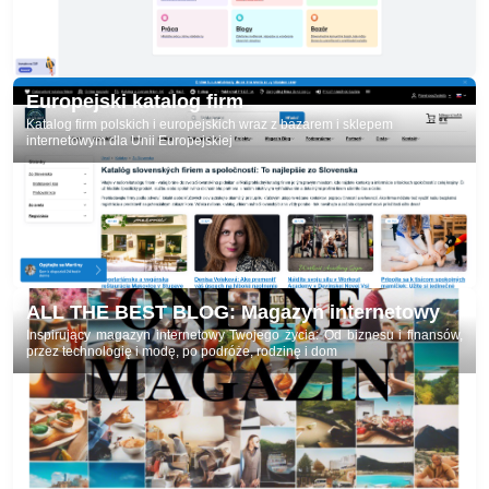
Europejski katalog firm
Katalog firm polskich i europejskich wraz z bazarem i sklepem
internetowym dla Unii Europejskiej
ALL THE BEST BLOG: Magazyn internetowy
Inspirujący magazyn internetowy Twojego życia: Od biznesu i finansów,
przez technologię i modę, po podróże, rodzinę i dom