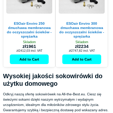
ESOair Enviro 250
ESOair Enviro 300
dmuchawa membranowa
dmuchawa membranowa
do oczyszczalni ścieków -
do oczyszczalni ścieków -
sprężarka
sprężarka
Skladom
Skladom
zł1961
zł2234
zł2412,03
incl. VAT
zł2747,82
incl. VAT
Add to Cart
Add to Cart
Wysokiej jakości sokowirówki do
użytku domowego
Odkryj naszą ofertę sokowirówek na All-the-Best.eu. Ciesz się
świeżymi sokami dzięki naszym wytrzymałym i wydajnym
urządzeniom, idealnym dla miłośników zdrowego stylu życia.
Gwarantujemy szybką i bezpieczną dostawę pod wskazany adres.