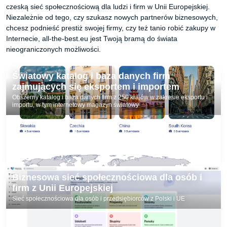
czeską sieć społecznościową dla ludzi i firm w Unii Europejskiej.
Niezależnie od tego, czy szukasz nowych partnerów biznesowych,
chcesz podnieść prestiż swojej firmy, czy też tanio robić zakupy w
Internecie, all-the-best.eu jest Twoją bramą do świata
nieograniczonych możliwości.
Światowy katalog i baza danych firm
zajmujących się eksportem i importem
Obszerny katalog i baza danych firm z 250 krajów w zakresie eksportu i
importu, w tym internetowy magazyn światowy
Biznesowa sieć społecznościowa dla osób i
firm z Unii Europejskiej
Sieć społecznościowa dla osób i przedsiębiorców z Polski i UE