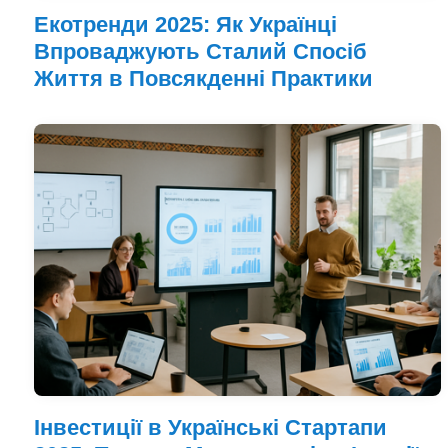
Екотренди 2025: Як Українці
Впроваджують Сталий Спосіб
Життя в Повсякденні Практики
Інвестиції в Українські Стартапи