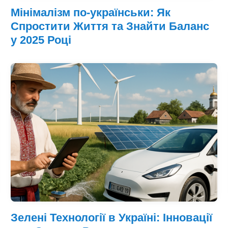
Мінімалізм по-українськи: Як
Спростити Життя та Знайти Баланс
у 2025 Році
Зелені Технології в Україні: Інновації