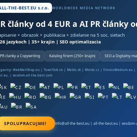
ALL-THE-BEST.EU s.r.o.
WORLDWIDE MEDIA NETWORK
R články od 4 EUR a AI PR články 
pisanie + obrazok + publikacia + zdielanie na 5 soc. sietach
 26 jazykoch | 35+ krajin | SEO optimalizacia
PR clanky a Copywriting
Katalog firiem (250+ krajin)
SEO a Digitalny ma
gaziny:
WebMailShop.eu
|
TownTalk.sk
|
Melds.sk
|
Melds.cz
|
FitnessMedium.eu
|
st.eu
, |
wisdom-all-the-best.com
SPOLUPRACUJME!
info@all-the-best.eu
|
all-the-best.eu
|
wisdom-a