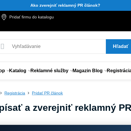
Ako zverejniť reklamný PR článok?
Pridať firmu do katalogu
Hľadať
op
Katalog
Reklamné služby
Magazin Blog
Registráci
Registrácia
Pridať PR článok
písať a zverejniť reklamný P