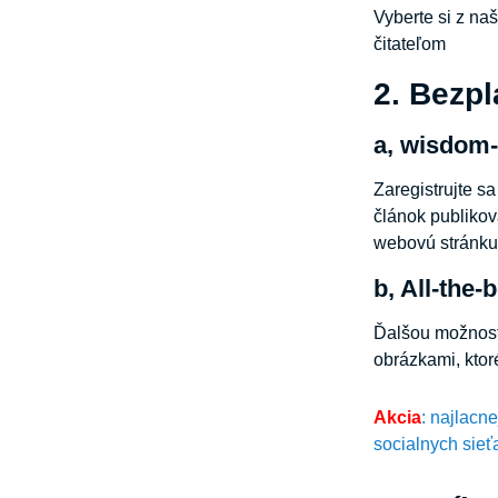
Vyberte si z na
čitateľom
2. Bezpl
a, wisdom-
Zaregistrujte s
článok publikov
webovú stránku.
b, All-the-
Ďalšou možnosťo
obrázkami, ktor
Akcia
: najlacn
socialnych sieť