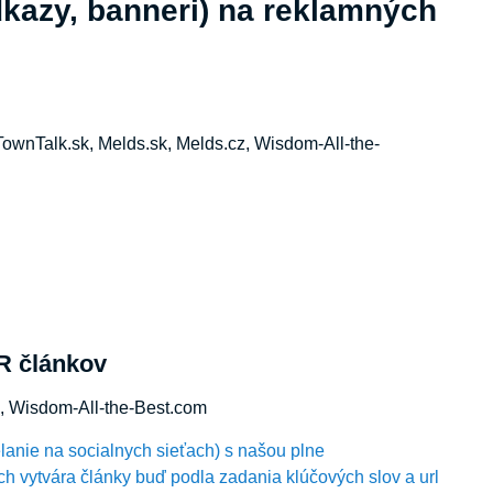
dkazy, banneri) na reklamných
TownTalk.sk, Melds.sk, Melds.cz, Wisdom-All-the-
R článkov
, Wisdom-All-the-Best.com
elanie na socialnych sieťach) s našou plne
h vytvára články buď podla zadania klúčových slov a url