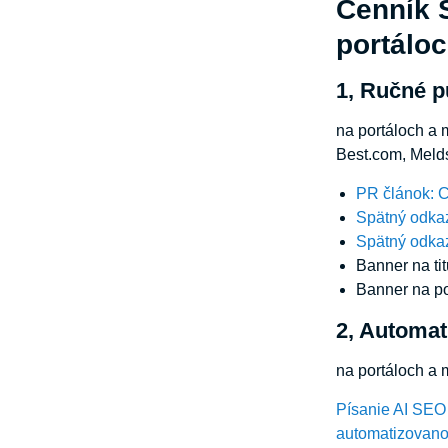
Cenník S
portálo
1, Ručné p
na portáloch a 
Best.com, Meld
PR článok: 
Spätný odka
Spätný odkaz
Banner na ti
Banner na p
2, Automat
na portáloch a
Písanie AI SEO 
automatizovanou