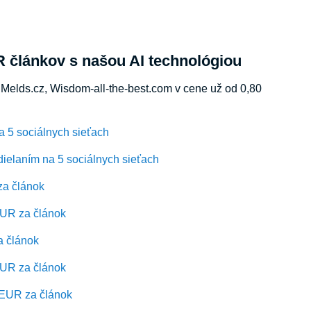
R článkov s našou AI technológiou
Melds.cz, Wisdom-all-the-best.com v cene už od 0,80
a 5 sociálnych sieťach
ielaním na 5 sociálnych sieťach
za článok
EUR za článok
a článok
EUR za článok
0 EUR za článok