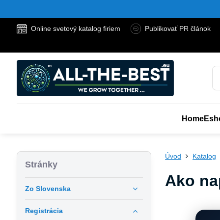
Online svetový katalog firiem
Publikovať PR článok
Home
Esh
Úvod
Katalog
Stránky
Ako na
Zo Slovenska
Registrácia