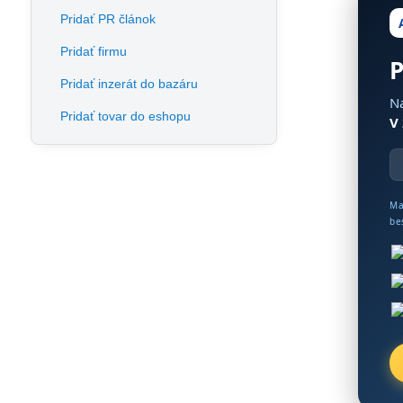
Pridať PR článok
Pridať firmu
P
Pridať inzerát do bazáru
Na
Pridať tovar do eshopu
V
Ma
be