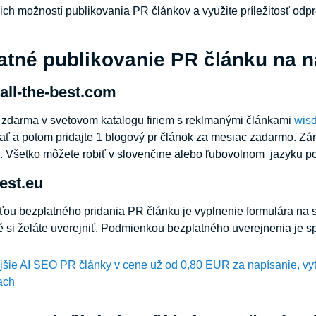
šich možností publikovania PR článkov a využite príležitosť odp
atné publikovanie PR článku na n
all-the-best.com
a zdarma v svetovom katalogu firiem s reklmanými článkami
wisd
ať a potom pridajte 1 blogový pr článok za mesiac zadarmo. Zár
 Všetko môžete robiť v slovenčine alebo ľubovolnom jazyku po
best.eu
u bezplatného pridania PR článku je vyplnenie formulára na st
é si želáte uverejniť. Podmienkou bezplatného uverejnenia je s
ejšie AI SEO PR články v cene už od 0,80 EUR za napísanie, vy
ach