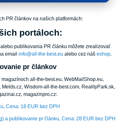
h PR článkov na našich platformách:
šich portáloch:
alebo publikovania PR článku môžete zrealizovať
na email
info@all-the-best.eu
alebo cez náš
eshop
.
ovanie pr článkov
ne magazínoch all-the-best.eu, WebMailShop.eu,
 Melds.cz, Wisdom-all-the-best.com, RealityPark.sk,
azinai.cz, magazinpro.cz:
nku, Cena: 18 EUR bez DPH
ng) a publikovanie pr článku, Cena: 28 EUR bez DPH