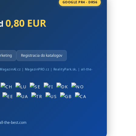
GOOGLE PR4 - DR56
0,80 EUR
od
rketing
Registracia do katalogov
MagazinAI.cz
|
MagazinPRO.cz
|
RealityPark.sk
, |
all-the-
ll-the-best.com