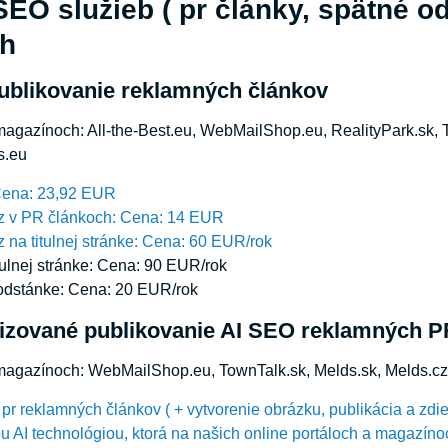
EO služieb ( pr články, spätné o
ch
ublikovanie reklamných článkov
magazínoch: All-the-Best.eu, WebMailShop.eu, RealityPark.sk, 
s.eu
Cena: 23,92 EUR
z v PR článkoch: Cena: 14 EUR
 na titulnej stránke: Cena: 60 EUR/rok
tulnej stránke: Cena: 90 EUR/rok
odstánke: Cena: 20 EUR/rok
izované publikovanie AI SEO reklamných P
 magazínoch: WebMailShop.eu, TownTalk.sk, Melds.sk, Melds.cz
pr reklamných článkov ( + vytvorenie obrázku, publikácia a zdi
 AI technológiou, ktorá na našich online portáloch a magazínoc