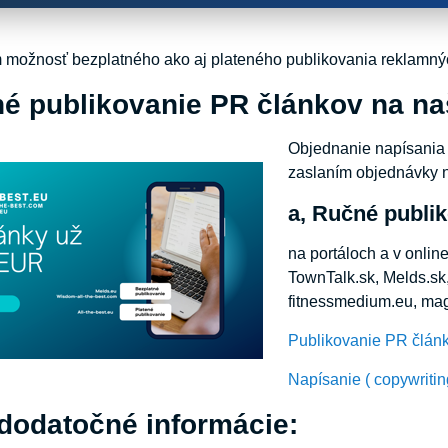
ožnosť bezplatného ako aj plateného publikovania reklamnýc
né publikovanie PR článkov na na
Objednanie napísania 
zaslaním objednávky 
a, Ručné publik
na portáloch a v onli
TownTalk.sk, Melds.sk,
fitnessmedium.eu, mag
Publikovanie PR člá
Napísanie ( copywriti
 dodatočné informácie: