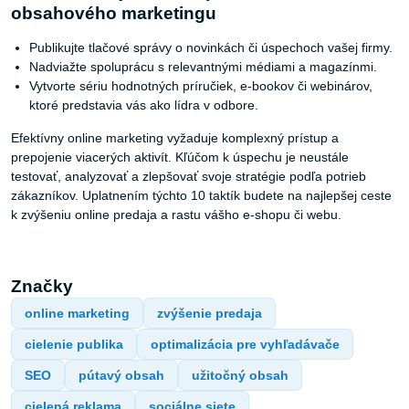
obsahového marketingu
Publikujte tlačové správy o novinkách či úspechoch vašej firmy.
Nadviažte spoluprácu s relevantnými médiami a magazínmi.
Vytvorte sériu hodnotných príručiek, e-bookov či webinárov,
ktoré predstavia vás ako lídra v odbore.
Efektívny online marketing vyžaduje komplexný prístup a
prepojenie viacerých aktivít. Kľúčom k úspechu je neustále
testovať, analyzovať a zlepšovať svoje stratégie podľa potrieb
zákazníkov. Uplatnením týchto 10 taktík budete na najlepšej ceste
k zvýšeniu online predaja a rastu vášho e-shopu či webu.
Značky
online marketing
zvýšenie predaja
cielenie publika
optimalizácia pre vyhľadávače
SEO
pútavý obsah
užitočný obsah
cielená reklama
sociálne siete