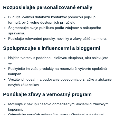
Rozposielajte personalizované emaily
Budujte kvalitnú databázu kontaktov pomocou pop-up
formulárov či voľne dostupných príručiek.
Segmentujte svoje publikum podľa záujmov a nákupného
správania.
Posielajte relevantné ponuky, novinky a zľavy ušité na mieru.
Spolupracujte s influencermi a bloggermi
Nájdite tvorcov s podobnou cieľovou skupinou, akú oslovujete
vy.
Poskytnite im vaše produkty na recenziu či vytvorte spoločnú
kampaň.
Využite ich dosah na budovanie povedomia o značke a získanie
nových zákazníkov.
Ponúkajte zľavy a vernostný program
Motivujte k nákupu časovo obmedzenými akciami či zľavovými
kupónmi.
Odmeňujte verných zákazníkov extra výhodami a darčekmi.