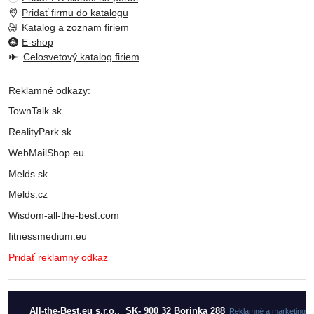
Pridať firmu do katalogu
Katalog a zoznam firiem
E-shop
Celosvetový katalog firiem
Reklamné odkazy:
TownTalk.sk
RealityPark.sk
WebMailShop.eu
Melds.sk
Melds.cz
Wisdom-all-the-best.com
fitnessmedium.eu
Pridať reklamný odkaz
All-the-Best.eu s.r.o., SK- 900 32 Borinka 288
| Reklamné a marketingo