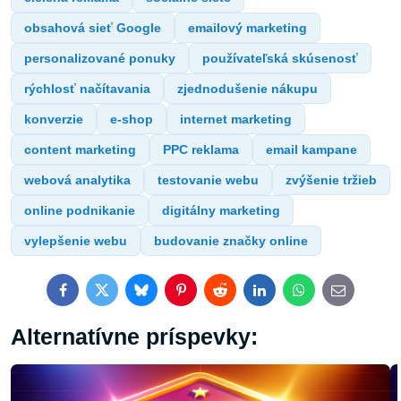
obsahová sieť Google
emailový marketing
personalizované ponuky
používateľská skúsenosť
rýchlosť načítavania
zjednodušenie nákupu
konverzie
e-shop
internet marketing
content marketing
PPC reklama
email kampane
webová analytika
testovanie webu
zvýšenie tržieb
online podnikanie
digitálny marketing
vylepšenie webu
budovanie značky online
Facebook
Twitter
Bluesky
Pinterest
Reddit
LinkedIn
WhatsApp
E-
mail
Alternatívne príspevky: