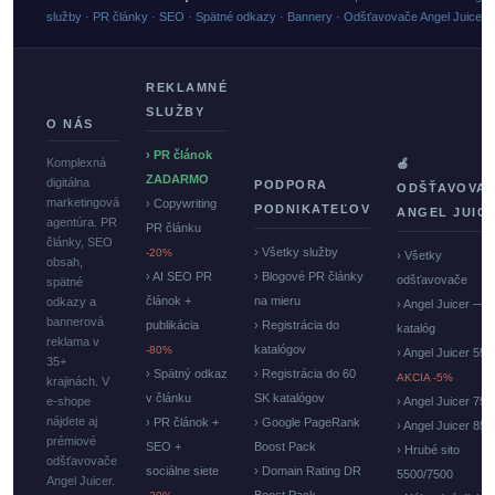
služby · PR články · SEO · Spätné odkazy · Bannery · Odšťavovače Angel Juicer
REKLAMNÉ
SLUŽBY
O NÁS
› PR článok
Komplexná
🍏
ZADARMO
digitálna
PODPORA
ODŠŤAVOVA
marketingová
› Copywriting
PODNIKATEĽOV
ANGEL JUIC
agentúra. PR
PR článku
články, SEO
› Všetky služby
-20%
› Všetky
obsah,
› AI SEO PR
› Blogové PR články
odšťavovače
spätné
článok +
na mieru
odkazy a
› Angel Juicer —
bannerová
publikácia
› Registrácia do
katalóg
reklama v
katalógov
-80%
› Angel Juicer 550
35+
› Spätný odkaz
› Registrácia do 60
AKCIA -5%
krajinách. V
v článku
SK katalógov
e-shope
› Angel Juicer 750
nájdete aj
› PR článok +
› Google PageRank
› Angel Juicer 85
prémiové
SEO +
Boost Pack
› Hrubé sito
odšťavovače
sociálne siete
› Domain Rating DR
5500/7500
Angel Juicer.
Boost Pack