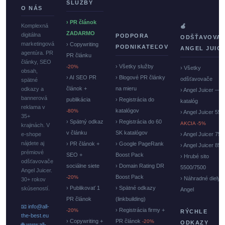
SLUŽBY
O NÁS
› PR článok
Komplexná
🍏
ZADARMO
digitálna
PODPORA
ODŠŤAVOVA
marketingová
› Copywriting
PODNIKATEĽOV
ANGEL JUIC
agentúra. PR
PR článku
články, SEO
› Všetky služby
-20%
› Všetky
obsah,
› AI SEO PR
› Blogové PR články
odšťavovače
spätné
článok +
na mieru
odkazy a
› Angel Juicer —
bannerová
publikácia
› Registrácia do
katalóg
reklama v
katalógov
-80%
› Angel Juicer 550
35+
› Spätný odkaz
› Registrácia do 60
AKCIA -5%
krajinách. V
v článku
SK katalógov
e-shope
› Angel Juicer 750
nájdete aj
› PR článok +
› Google PageRank
› Angel Juicer 85
prémiové
SEO +
Boost Pack
› Hrubé sito
odšťavovače
sociálne siete
› Domain Rating DR
5500/7500
Angel Juicer.
Boost Pack
-20%
› Náhradné diely
30+ rokov
› Publikovať 1
› Spätné odkazy
skúseností.
Angel
PR článok
(linkbuilding)
📧 info@all-
› Registrácia firmy +
-20%
RÝCHLE
the-best.eu
› Copywriting +
PR článok
-20%
ODKAZY
🌐 www.all-