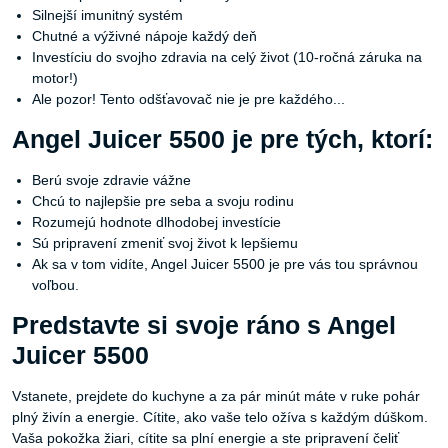
Silnejší imunitný systém
Chutné a výživné nápoje každý deň
Investíciu do svojho zdravia na celý život (10-ročná záruka na
motor!)
Ale pozor! Tento odšťavovač nie je pre každého...
Angel Juicer 5500 je pre tých, ktorí:
Berú svoje zdravie vážne
Chcú to najlepšie pre seba a svoju rodinu
Rozumejú hodnote dlhodobej investície
Sú pripravení zmeniť svoj život k lepšiemu
Ak sa v tom vidíte, Angel Juicer 5500 je pre vás tou správnou
voľbou.
Predstavte si svoje ráno s Angel
Juicer 5500
Vstanete, prejdete do kuchyne a za pár minút máte v ruke pohár
plný živín a energie. Cítite, ako vaše telo ožíva s každým dúškom.
Vaša pokožka žiari, cítite sa plní energie a ste pripravení čeliť