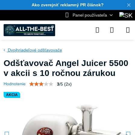
✕
Ako zverejniť reklamný PR článok?
Panel používateľa
Dvojhriadeľové odšťavovače
Odšťavovač Angel Juicer 5500
v akcii s 10 ročnou zárukou
Hodnotenie
3
/
5
(
2
x)
AKCIA