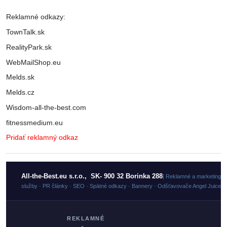
Reklamné odkazy:
TownTalk.sk
RealityPark.sk
WebMailShop.eu
Melds.sk
Melds.cz
Wisdom-all-the-best.com
fitnessmedium.eu
Pridať reklamný odkaz
All-the-Best.eu s.r.o., SK- 900 32 Borinka 288
| Reklamné a marketingo
služby · PR články · SEO · Spätné odkazy · Bannery · Odšťavovače Angel Juicer
REKLAMNÉ