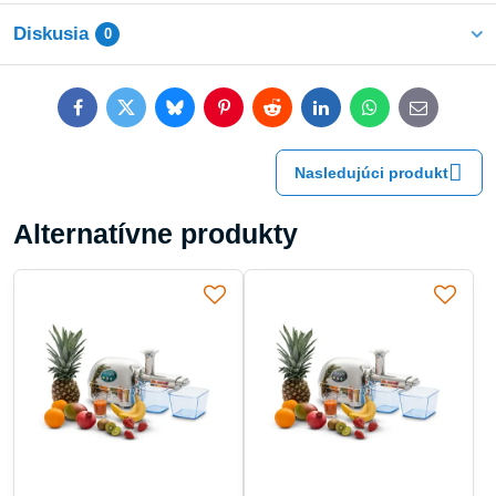
Diskusia
0
Facebook
Twitter
Bluesky
Pinterest
Reddit
LinkedIn
WhatsApp
E-
mail
Nasledujúci produkt
Alternatívne produkty