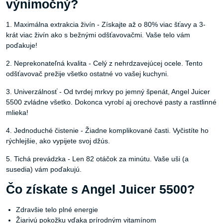
výnimočný?
1. Maximálna extrakcia živín - Získajte až o 80% viac šťavy a 3-
krát viac živín ako s bežnými odšťavovačmi. Vaše telo vám
poďakuje!
2. Neprekonateľná kvalita - Celý z nehrdzavejúcej ocele. Tento
odšťavovač prežije všetko ostatné vo vašej kuchyni.
3. Univerzálnosť - Od tvrdej mrkvy po jemný špenát, Angel Juicer
5500 zvládne všetko. Dokonca vyrobí aj orechové pasty a rastlinné
mlieka!
4. Jednoduché čistenie - Žiadne komplikované časti. Vyčistíte ho
rýchlejšie, ako vypijete svoj džús.
5. Tichá prevádzka - Len 82 otáčok za minútu. Vaše uši (a
susedia) vám poďakujú.
Čo získate s Angel Juicer 5500?
Zdravšie telo plné energie
Žiarivú pokožku vďaka prírodným vitamínom