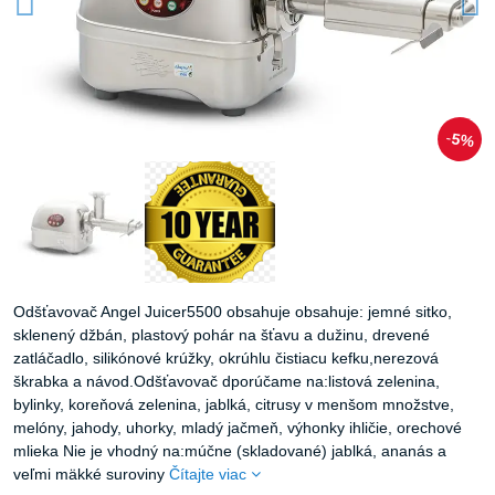
5%
Odšťavovač Angel Juicer5500 obsahuje obsahuje: jemné sitko,
sklenený džbán, plastový pohár na šťavu a dužinu, drevené
zatláčadlo, silikónové krúžky, okrúhlu čistiacu kefku,nerezová
škrabka a návod.Odšťavovač dporúčame na:listová zelenina,
bylinky, koreňová zelenina, jablká, citrusy v menšom množstve,
melóny, jahody, uhorky, mladý jačmeň, výhonky ihličie, orechové
mlieka Nie je vhodný na:múčne (skladované) jablká, ananás a
veľmi mäkké suroviny
Čítajte viac