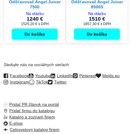
Odšťavovač Angel Juicer
Odšťavovač Angel Juicer
7500
8500S
Na otázku
Na otázku
1240 €
1510 €
1525,20 €
s DPH
1857,30 €
s DPH
Do košíka
Do košíka
Sledujte nás na sociálnych sieťach:
Facebook
Youtube
LinkedIn
Pinterest
Melds.eu
Instagram
TikTok
Twitter
Pridať PR článok na portál
Pridať firmu do katalogu
Katalog a zoznam firiem
E-shop
Celosvetový katalog firiem