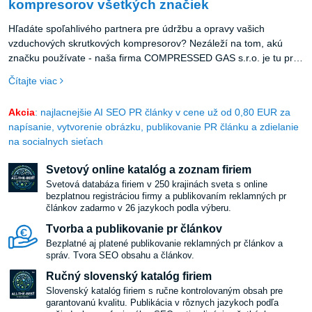
kompresorov všetkých značiek
Hľadáte spoľahlivého partnera pre údržbu a opravy vašich
vzduchových skrutkových kompresorov? Nezáleží na tom, akú
značku používate - naša firma COMPRESSED GAS s.r.o. je tu pre
vás!
Čítajte viac
Akcia
: najlacnejšie AI SEO PR články v cene už od 0,80 EUR za
napísanie, vytvorenie obrázku, publikovanie PR článku a zdielanie
na socialnych sieťach
Svetový online katalóg a zoznam firiem
Svetová databáza firiem v 250 krajinách sveta s online
bezplatnou registráciou firmy a publikovaním reklamných pr
článkov zadarmo v 26 jazykoch podla výberu.
Tvorba a publikovanie pr článkov
Bezplatné aj platené publikovanie reklamných pr článkov a
správ. Tvora SEO obsahu a článkov.
Ručný slovenský katalóg firiem
Slovenský katalóg firiem s ručne kontrolovaným obsah pre
garantovanú kvalitu. Publikácia v rôznych jazykoch podľa