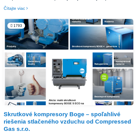
mení prístup podnikov k požiadavkám na kompresiu vzduchu.
Čítajte viac
1793
Skrutkové kompresory Boge – spoľahlivé
riešenia stlačeného vzduchu od Compressed
Gas s.r.o.