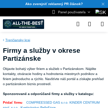
✕
Ako zverejniť reklamný PR článok?
Panel používateľa
Trenčiansky kraj
Firmy a služby v okrese
Partizánske
Objavte bohatý výber firiem a služieb v Partizánskom. Nájdite
kontakty, otváracie hodiny a hodnotenia miestnych podnikov a
firiem jednoducho a rýchlo. Navštívte náš portál a získajte prehľad
o partizánskom biznis prostredí.
Sponzorované a odporúčané firmy a služby v katalogu:
Pridať firmu
COMPREESSED GAS s.r.o.
KINDER CENTRUM
spol. s r.o.
,
Kvetinárstvo BellaFiore