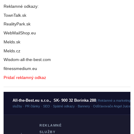
Reklamné odkazy:
TownTalk.sk
RealityPark.sk
WebMailShop.eu
Melds.sk
Melds.cz
Wisdom-all-the-best.com
fitnessmedium.eu
Pridať reklamný odkaz
All-the-Best.eu s.r.o., SK- 900 32 Borinka 288
| Reklamné a marketingo
služby · PR články · SEO · Spätné odkazy · Bannery · Odšťavovače Angel Juicer
REKLAMNÉ
SLUŽBY