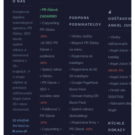
O NÁS
› PR článok
Komplexná
🍏
ZADARMO
digitálna
PODPORA
ODŠŤAVOVA
marketingová
› Copywriting
PODNIKATEĽOV
ANGEL JUIC
agentúra. PR
PR článku
články, SEO
› Všetky služby
-20%
› Všetky
obsah,
› AI SEO PR
› Blogové PR články
odšťavovače
spätné
článok +
na mieru
odkazy a
› Angel Juicer —
bannerová
publikácia
› Registrácia do
katalóg
reklama v
katalógov
-80%
› Angel Juicer 550
35+
› Spätný odkaz
› Registrácia do 60
AKCIA -5%
krajinách. V
v článku
SK katalógov
e-shope
› Angel Juicer 750
nájdete aj
› PR článok +
› Google PageRank
› Angel Juicer 85
prémiové
SEO +
Boost Pack
› Hrubé sito
odšťavovače
sociálne siete
› Domain Rating DR
5500/7500
Angel Juicer.
Boost Pack
-20%
› Náhradné diely
30+ rokov
› Publikovať 1
› Spätné odkazy
skúseností.
Angel
PR článok
(linkbuilding)
📧 info@all-
› Registrácia firmy +
-20%
RÝCHLE
the-best.eu
› Copywriting +
PR článok
-20%
ODKAZY
🌐 www.all-