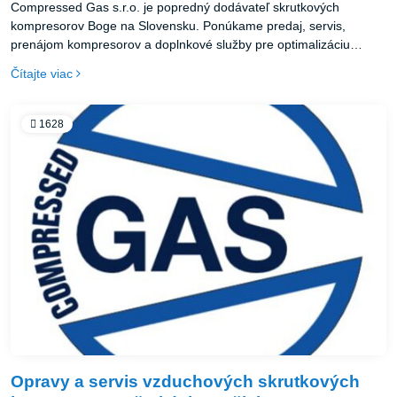
Compressed Gas s.r.o. je popredný dodávateľ skrutkových
kompresorov Boge na Slovensku. Ponúkame predaj, servis,
prenájom kompresorov a doplnkové služby pre optimalizáciu
prevádzky stlačeného vzduchu v priemysle. Vďaka kvalite a
Čítajte viac
individuálnemu prístupu sme spoľahlivým partnerom.
1628
Opravy a servis vzduchových skrutkových