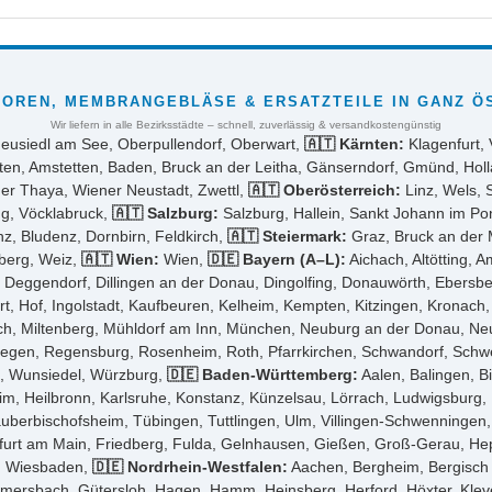
OREN, MEMBRANGEBLÄSE & ERSATZTEILE IN GANZ Ö
Wir liefern in alle Bezirksstädte – schnell, zuverlässig & versandkostengünstig
Neusiedl am See, Oberpullendorf, Oberwart,
🇦🇹 Kärnten:
Klagenfurt, 
ten, Amstetten, Baden, Bruck an der Leitha, Gänserndorf, Gmünd, Holl
der Thaya, Wiener Neustadt, Zwettl,
🇦🇹 Oberösterreich:
Linz, Wels, 
ng, Vöcklabruck,
🇦🇹 Salzburg:
Salzburg, Hallein, Sankt Johann im P
z, Bludenz, Dornbirn, Feldkirch,
🇦🇹 Steiermark:
Graz, Bruck an der M
sberg, Weiz,
🇦🇹 Wien:
Wien,
🇩🇪 Bayern (A–L):
Aichach, Altötting, 
ggendorf, Dillingen an der Donau, Dingolfing, Donauwörth, Ebersberg,
t, Hof, Ingolstadt, Kaufbeuren, Kelheim, Kempten, Kitzingen, Kronach
, Miltenberg, Mühldorf am Inn, München, Neuburg an der Donau, Neum
gen, Regensburg, Rosenheim, Roth, Pfarrkirchen, Schwandorf, Schwein
g, Wunsiedel, Würzburg,
🇩🇪 Baden-Württemberg:
Aalen, Balingen, B
im, Heilbronn, Karlsruhe, Konstanz, Künzelsau, Lörrach, Ludwigsburg
 Tauberbischofsheim, Tübingen, Tuttlingen, Ulm, Villingen-Schwenninge
urt am Main, Friedberg, Fulda, Gelnhausen, Gießen, Groß-Gerau, He
r, Wiesbaden,
🇩🇪 Nordrhein-Westfalen:
Aachen, Bergheim, Bergisch 
mersbach, Gütersloh, Hagen, Hamm, Heinsberg, Herford, Höxter, Klev