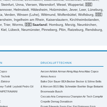
Steinfurt, Unna, Viersen, Warendorf, Wesel, Wuppertal,
🇩🇪
annover, Helmstedt, Hildesheim, Holzminden, Jever, Leer, Lüneburg,
a, Verden, Winsen (Luhe), Wittmund, Wolfenbüttel, Wolfsburg,
🇩🇪
ersheim, Ingelheim am Rhein, Kaiserslautern, Kirchheimbolanden,
r, Trier, Worms,
🇩🇪 Saarland:
Homburg, Merzig, Neunkirchen,
 Kiel, Lübeck, Neumünster, Pinneberg, Plön, Ratzeburg, Rendsburg,
EN
DRUCKLUFTTECHNIK
 Copco
Aerzen
Airblok
Airman
Almig
Alup
Ama
Atlas Copco
r Technik
Atmos
Axeco
a
Elektror
Balke Dürr
Bauer
BEA
Becker
Becker & Söhne
Bellis
ney-Tuthill
Leybold
Pedro Gil
& Morcom
BGS
Blitz Schneider
Boehler
Boge
Bottarini
MPETRAVAINI
Broomwade
Busch
Ceccato Aria Compressa
Champion Air Tech
CompAir
C
Crepelle
Demag
Donaldson
 Agilent
Ecoair
Edwards
Festo
Fiac
Fini
Flottmann
Frick