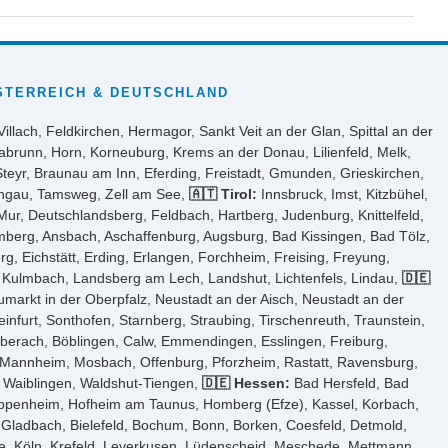
STERREICH & DEUTSCHLAND
Villach, Feldkirchen, Hermagor, Sankt Veit an der Glan, Spittal an der
abrunn, Horn, Korneuburg, Krems an der Donau, Lilienfeld, Melk,
Steyr, Braunau am Inn, Eferding, Freistadt, Gmunden, Grieskirchen,
ongau, Tamsweg, Zell am See,
🇦🇹 Tirol:
Innsbruck, Imst, Kitzbühel,
ur, Deutschlandsberg, Feldbach, Hartberg, Judenburg, Knittelfeld,
Amberg, Ansbach, Aschaffenburg, Augsburg, Bad Kissingen, Bad Tölz,
 Eichstätt, Erding, Erlangen, Forchheim, Freising, Freyung,
, Kulmbach, Landsberg am Lech, Landshut, Lichtenfels, Lindau,
🇩🇪
arkt in der Oberpfalz, Neustadt an der Aisch, Neustadt an der
furt, Sonthofen, Starnberg, Straubing, Tirschenreuth, Traunstein,
iberach, Böblingen, Calw, Emmendingen, Esslingen, Freiburg,
, Mannheim, Mosbach, Offenburg, Pforzheim, Rastatt, Ravensburg,
n, Waiblingen, Waldshut-Tiengen,
🇩🇪 Hessen:
Bad Hersfeld, Bad
ppenheim, Hofheim am Taunus, Homberg (Efze), Kassel, Korbach,
Gladbach, Bielefeld, Bochum, Bonn, Borken, Coesfeld, Detmold,
e, Köln, Krefeld, Leverkusen, Lüdenscheid, Meschede, Mettmann,