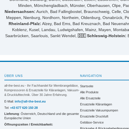
Minden, Mönchengladbach, Münster, Oberhausen, Olpe, Pader
Niedersachsen:
Aurich, Bad Fallingbostel, Braunschweig, Celle, C
Meppen, Nienburg, Nordhorn, Northeim, Oldenburg, Osnabrück, Pei
Rheinland-Pfalz:
Alzey, Bad Ems, Bad Kreuznach, Bad Neuenahr-A
Koblenz, Kusel, Landau, Ludwigshafen, Mainz, Mayen, Montaba
Saarbrücken, Saarlouis, Sankt Wendel,
🇩🇪 Schleswig-Holstein:
B
ÜBER UNS
NAVIGATION
all-the-best.eu - Ihr Fachhandel für Membrangebläse,
Startseite
Kompressoren & Ersatzteile für Kläranlagen, Vakuum-
Alle Produkte
& Drucklufttechnik. Über 30 Jahre Erfahrung.
Alle Ersatzteile
E-Mail:
info@all-the-best.eu
Ersatzteile Kläranlagen
Tel:
+43 677 620 150 28
Ersatzteile Vakuumpumpen
Lieferung
: Österreich, Deutschland und die gesamte
Ersatzteile Druckluft
Europäische Union
Gebläse-Service
Öffnungszeiten / Erreichbarkeit:
Rückgabe & Rückgabebedingunge