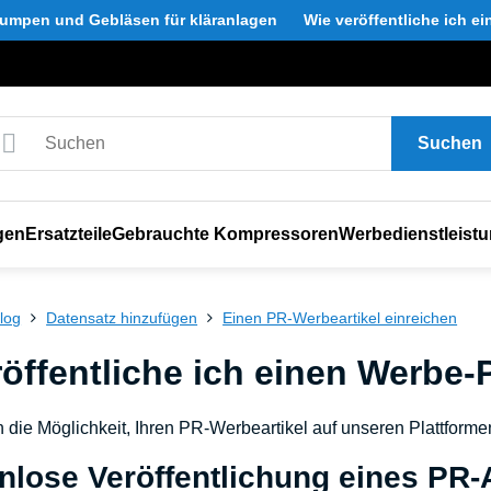
umpen und Gebläsen für kläranlagen
Wie veröffentliche ich e
Suchen
gen
Ersatzteile
Gebrauchte Kompressoren
Werbedienstleist
log
Datensatz hinzufügen
Einen PR-Werbeartikel einreichen
öffentliche ich einen Werbe-
n die Möglichkeit, Ihren PR-Werbeartikel auf unseren Plattforme
nlose Veröffentlichung eines PR-A