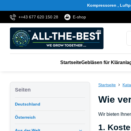
Kompressoren , Luftp
++43 677 620 150 28
E-shop
Startseite
Gebläsen für Kläranla
Startseite
Kata
Seiten
Wie ver
Deutschland
Wir bieten Ihne
Österreich
1. Koste
Aus der Welt