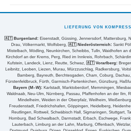
LIEFERUNG VON KOMPRESS
🇦🇹 Burgenland:
Eisenstadt, Güssing, Jennersdorf, Mattersburg, 
Drau, Völkermarkt, Wolfsberg,
🇦🇹 Niederösterreich:
Sankt Pöl
Mistelbach, Mödling, Neunkirchen, Scheibbs, Tulln, Waidhofen an 
Kirchdorf an der Krems, Perg, Ried im Innkreis, Rohrbach, Schärdi
Kufstein, Landeck, Lienz, Reutte, Schwaz,
🇦🇹 Vorarlberg:
Bregen
Leibnitz, Leoben, Liezen, Murau, Mürzzuschlag, Radkersburg, Voit
Bamberg, Bayreuth, Berchtesgaden, Cham, Coburg, Dachau, De
Fürstenfeldbruck, Fürth, Garmisch-Partenkirchen, Günzburg, Haßfur
Bayern (M–W):
Karlstadt, Marktoberdorf, Memmingen, Miesbach
Waldnaab, Neu-Ulm, Nürnberg, Passau, Pfaffenhofen an der Ilm, Re
Mindelheim, Weiden in der Oberpfalz, Weilheim, Weißenbur
Freudenstadt, Friedrichshafen, Göppingen, Heidelberg, Heidenhe
Reutlingen, Rottweil, Schwäbisch Hall, Sigmaringen, Stuttgart,
Homburg, Bad Schwalbach, Darmstadt, Erbach, Eschwege, Frankf
Lauterbach, Limburg an der Lahn, Marburg, Offenbach, Wetzla
Dortmund, Duisburg, Düren, Düsseldorf, Essen, Euskirchen, Gum