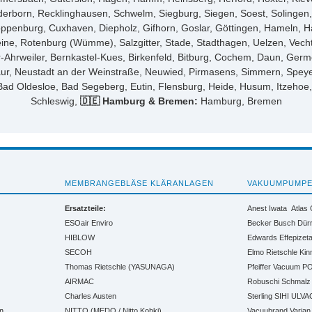
born, Recklinghausen, Schwelm, Siegburg, Siegen, Soest, Solingen, 
loppenburg, Cuxhaven, Diepholz, Gifhorn, Goslar, Göttingen, Hameln, H
ne, Rotenburg (Wümme), Salzgitter, Stade, Stadthagen, Uelzen, Vecht
hrweiler, Bernkastel-Kues, Birkenfeld, Bitburg, Cochem, Daun, Germ
ur, Neustadt an der Weinstraße, Neuwied, Pirmasens, Simmern, Speye
ad Oldesloe, Bad Segeberg, Eutin, Flensburg, Heide, Husum, Itzehoe,
Schleswig,
🇩🇪 Hamburg & Bremen:
Hamburg, Bremen
MEMBRANGEBLÄSE KLÄRANLAGEN
VAKUUMPUMP
Ersatzteile:
Anest Iwata
Atlas
ESOair Enviro
Becker
Busch
Dür
HIBLOW
Edwards
Effepizet
SECOH
Elmo Rietschle
Kin
Thomas Rietschle (YASUNAGA)
Pfeiffer Vacuum
PO
AIRMAC
Robuschi
Schmalz
Charles Austen
Sterling SIHI
ULVA
n
NITTO (MEDO / Nitto Kohki)
Vacuubrand
Varian