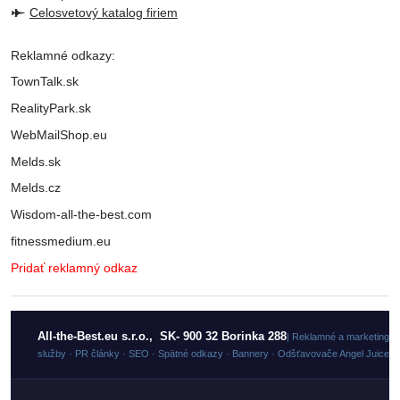
Celosvetový katalog firiem
Reklamné odkazy:
TownTalk.sk
RealityPark.sk
WebMailShop.eu
Melds.sk
Melds.cz
Wisdom-all-the-best.com
fitnessmedium.eu
Pridať reklamný odkaz
All-the-Best.eu s.r.o., SK- 900 32 Borinka 288
| Reklamné a marketingo
služby · PR články · SEO · Spätné odkazy · Bannery · Odšťavovače Angel Juicer