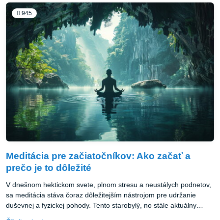
vlastne nano glutatión je, ako funguje a aké potenciálne prínosy
môže mať pre naše zdravie.
945
Meditácia pre začiatočníkov: Ako začať a
prečo je to dôležité
V dnešnom hektickom svete, plnom stresu a neustálych podnetov,
sa meditácia stáva čoraz dôležitejším nástrojom pre udržanie
duševnej a fyzickej pohody. Tento starobylý, no stále aktuálny
prístup k vnútornému pokoju a sebapoznaniu môže výrazne zlepšiť