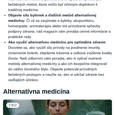
liečebných metód, ktoré môžu byť účinným doplnkom k
tradičnej medicíne.
Objavte silu byliniek a ďalších metód alternatívnej
medicíny:
Či už sa zaujímate o bylinky, akupunktúru,
homeopatie, aromaterapiu alebo iné prirodzené spôsoby
podpory zdravia, náš magazín vám prináša cenné informácie a
praktické rady.
Ako využiť alternatívnu medicínu pre optimálne zdravie:
Dozviete sa, ako využiť silu prírody na posilnenie imunity,
zmiernenie bolesti, zlepšenie trávenia a celkové zvýšenie kvality
života. Naši odborníci vám poradia, ako si vybrať overené
metódy alternatívnej medicíny a ako ich bezpečne integrovať
do vášho životného štýlu. Objavte potenciál prírodných
liečebných postupov a naučte sa, ako si udržať zdravie bez
vedľajších účinkov.
Alternatívna medicína
912