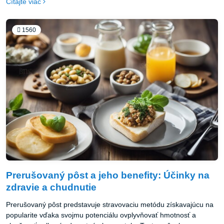
Čítajte viac
kvalitu vášho života. V tomto článku sa pozrieme na to, čo je
meditácia, aké sú jej výhody a ako s ňou môžete jednoducho začať
aj vy.
1560
Prerušovaný pôst a jeho benefity: Účinky na
zdravie a chudnutie
Prerušovaný pôst predstavuje stravovaciu metódu získavajúcu na
popularite vďaka svojmu potenciálu ovplyvňovať hmotnosť a