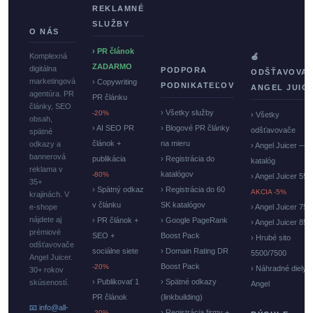
REKLAMNÉ
SLUŽBY
O NÁS
› PR článok
Komplexná
🍏
ZADARMO
digitálna
PODPORA
ODŠŤAVOVA
marketingová
› Copywriting
PODNIKATEĽOV
ANGEL JUIC
agentúra. PR
PR článku
články, SEO
› Všetky služby
-20%
› Všetky
obsah,
› AI SEO PR
› Blogové PR články
odšťavovače
spätné
článok +
na mieru
odkazy a
› Angel Juicer —
bannerová
publikácia
› Registrácia do
katalóg
reklama v
katalógov
-80%
› Angel Juicer 550
35+
› Spätný odkaz
› Registrácia do 60
AKCIA -5%
krajinách. V
v článku
SK katalógov
e-shope
› Angel Juicer 750
nájdete aj
› PR článok +
› Google PageRank
› Angel Juicer 85
prémiové
SEO +
Boost Pack
› Hrubé sito
odšťavovače
sociálne siete
› Domain Rating DR
5500/7500
Angel Juicer.
Boost Pack
-20%
› Náhradné diely
30+ rokov
› Publikovať 1
› Spätné odkazy
skúseností.
Angel
PR článok
(linkbuilding)
📧 info@all-
› Registrácia firmy +
-20%