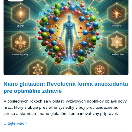
Nano glutatión: Revolučná forma antioxidantu
pre optimálne zdravie
V posledných rokoch sa v oblasti výživových doplnkov objavil nový
hráč, ktorý sľubuje prevratné výsledky v boji proti oxidačnému
stresu a starnutiu - nano glutatión. Tento inovatívny prípravok
kombinuje silu prirodzeného antioxidantu glutatiónu s najnovšími
Čítajte viac
poznatkami nanotechnológie. Poďme sa spoločne pozrieť, čo