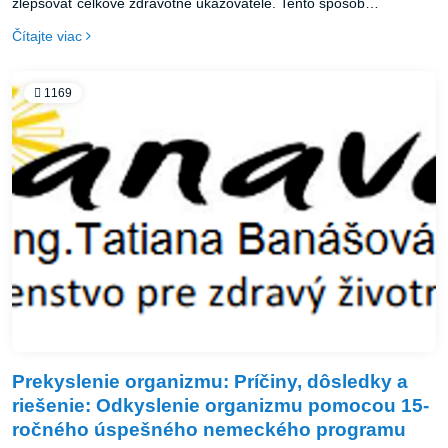
zlepšovať celkové zdravotné ukazovatele. Tento spôsob
stravovania nie je len o obmedzení kalórií, ale o striedaní časových
Čítajte viac
období jedla a hladovania, ktoré môže viesť k optimalizácii
metabolických procesov v tele.
1169
Prekyslenie organizmu: Príčiny, dôsledky a
riešenie: Odkyslenie organizmu pomocou 15-
ročného úspešného nemeckého programu