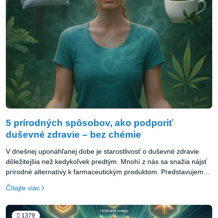
5 prírodných spôsobov, ako podporiť
duševné zdravie – bez chémie
V dnešnej uponáhľanej dobe je starostlivosť o duševné zdravie
dôležitejšia než kedykoľvek predtým. Mnohí z nás sa snažia nájsť
prírodné alternatívy k farmaceutickým produktom. Predstavujeme
vám päť účinných spôsobov, ako podporiť svoju psychickú pohodu
Čítajte viac
bez použitia chemických látok.
1379