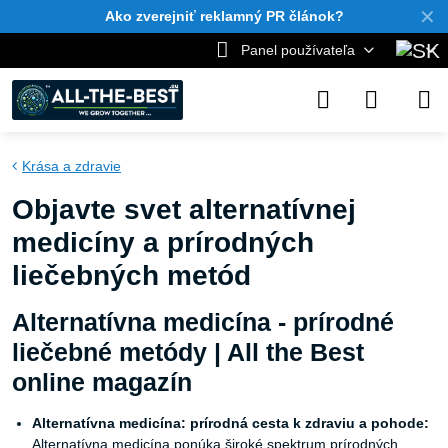
✕
Ako zverejniť reklamný PR článok?
Panel používateľa
Krása a zdravie
Objavte svet alternatívnej
medicíny a prírodných
liečebných metód
Alternatívna medicína - prírodné
liečebné metódy | All the Best
online magazín
Alternatívna medicína: prírodná cesta k zdraviu a pohode:
Alternatívna medicína ponúka široké spektrum prírodných