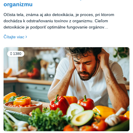
organizmu
Očista tela, známa aj ako detoxikácia, je proces, pri ktorom
dochádza k odstraňovaniu toxínov z organizmu. Cieľom
detoxikácie je podporiť optimálne fungovanie orgánov
zodpovedných za čistenie, ako sú pečeň, obličky a hrubé črevo, a
Čítajte viac
tiež zlepšiť celkové zdravie.
1380