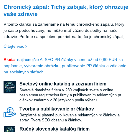
Chronický zápal: Tichý zabijak, ktorý ohrozuje
vaše zdravie
V tomto článku sa zameriame na tému chronického zápalu, ktorý
je často podceňovaný, no môže mať vážne dôsledky na naše
zdravie. Poďme sa spoločne pozrieť na to, čo je chronický zápal,
aké sú jeho príčiny a ako sa môžeme pred ním chrániť.
Čítajte viac
Akcia
: najlacnejšie AI SEO PR články v cene už od 0,80 EUR za
napísanie, vytvorenie obrázku, publikovanie PR článku a zdielanie
na socialnych sieťach
Svetový online katalóg a zoznam firiem
Svetová databáza firiem v 250 krajinách sveta s online
bezplatnou registráciou firmy a publikovaním reklamných pr
článkov zadarmo v 26 jazykoch podla výberu.
Tvorba a publikovanie pr článkov
Bezplatné aj platené publikovanie reklamných pr článkov a
správ. Tvora SEO obsahu a článkov.
Ručný slovenský katalóg firiem