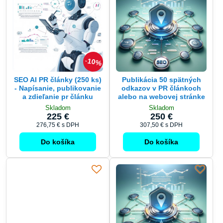
10%
SEO AI PR články (250 ks)
Publikácia 50 spätných
- Napísanie, publikovanie
odkazov v PR článkoch
a zdieľanie pr článku
alebo na webovej stránke
Skladom
Skladom
225 €
250 €
276,75 €
s DPH
307,50 €
s DPH
Do košíka
Do košíka