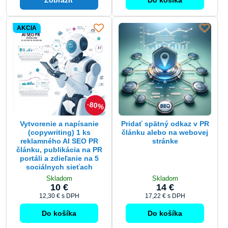
AKCIA
80%
Vytvorenie a napísanie
Pridať spätný odkaz v PR
(copywriting) 1 ks
článku alebo na webovej
reklamného AI SEO PR
stránke
článku, publikácia na PR
portáli a zdieľanie na 5
sociálnych sieťach
Skladom
Skladom
10 €
14 €
12,30 €
s DPH
17,22 €
s DPH
Do košíka
Do košíka