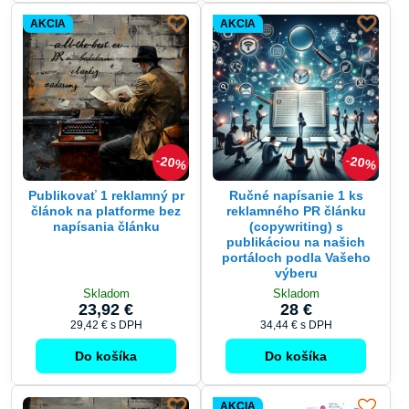
AKCIA
AKCIA
20%
20%
Publikovať 1 reklamný pr
Ručné napísanie 1 ks
článok na platforme bez
reklamného PR článku
napísania článku
(copywriting) s
publikáciou na našich
portáloch podla Vašeho
výberu
Skladom
Skladom
23,92 €
28 €
29,42 €
s DPH
34,44 €
s DPH
Do košíka
Do košíka
AKCIA