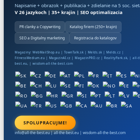
Napisanie + obrazok + publikacia + zdielanie na 5 soc. sie
V 26 jazykoch | 35+ krajin | SEO optimalizacia
PR clanky a Copywriting
Katalog firiem (250+ krajin)
SEO a Digitalny marketing
Registracia do katalogov
Magaziny:
WebMailShop.eu
|
TownTalk.sk
|
Melds.sk
|
Melds.cz
|
FitnessMedium.eu
|
MagazinAI.cz
|
MagazinPRO.cz
|
RealityPark.sk
, |
all-t
best.eu
, |
wisdom-all-the-best.com
SPOLUPRACUJME!
info@all-the-best.eu
|
all-the-best.eu
|
wisdom-all-the-best.com