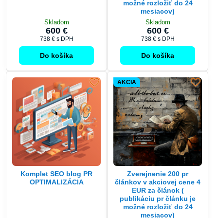
možné rozložiť do 24
mesiacov)
Skladom
Skladom
600 €
600 €
738 €
s DPH
738 €
s DPH
Do košíka
Do košíka
AKCIA
Komplet SEO blog PR
Zverejnenie 200 pr
OPTIMALIZÁCIA
článkov v akciovej cene 4
EUR za článok (
publikáciu pr článku je
možné rozložiť do 24
mesiacov)