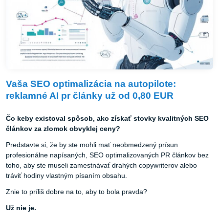
Vaša SEO optimalizácia na autopilote:
reklamné AI pr články už od 0,80 EUR
Čo keby existoval spôsob, ako získať stovky kvalitných SEO
článkov za zlomok obvyklej ceny?
Predstavte si, že by ste mohli mať neobmedzený prísun
profesionálne napísaných, SEO optimalizovaných PR článkov bez
toho, aby ste museli zamestnávať drahých copywriterov alebo
tráviť hodiny vlastným písaním obsahu.
Znie to príliš dobre na to, aby to bola pravda?
Už nie je.