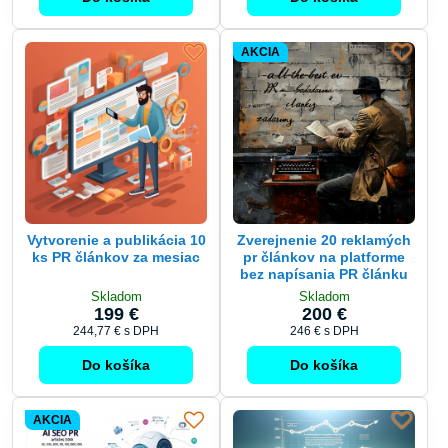
AKCIA
Vytvorenie a publikácia 10
Zverejnenie 20 reklamých
ks PR článkov za mesiac
pr článkov na platforme
bez napísania PR článku
Skladom
Skladom
199 €
200 €
244,77 €
s DPH
246 €
s DPH
Do košíka
Do košíka
AKCIA