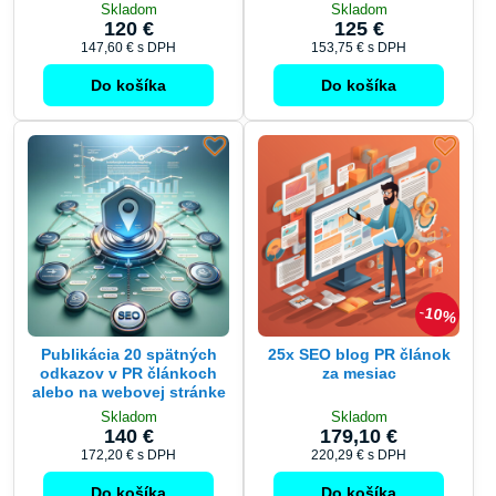
Skladom
Skladom
120 €
125 €
147,60 €
s DPH
153,75 €
s DPH
Do košíka
Do košíka
10%
Publikácia 20 spätných
25x SEO blog PR článok
odkazov v PR článkoch
za mesiac
alebo na webovej stránke
Skladom
Skladom
140 €
179,10 €
172,20 €
s DPH
220,29 €
s DPH
Do košíka
Do košíka