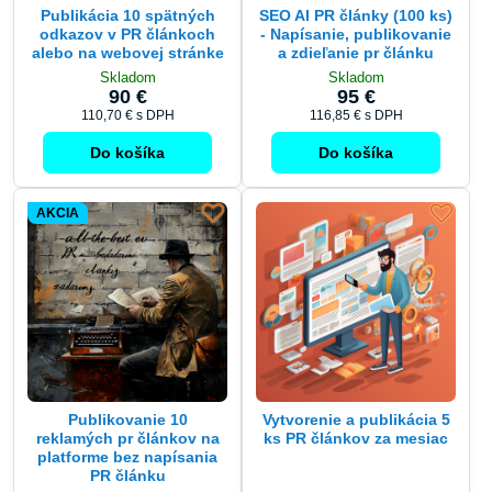
Publikácia 10 spätných
SEO AI PR články (100 ks)
odkazov v PR článkoch
- Napísanie, publikovanie
alebo na webovej stránke
a zdieľanie pr článku
Skladom
Skladom
90 €
95 €
110,70 €
s DPH
116,85 €
s DPH
Do košíka
Do košíka
AKCIA
Publikovanie 10
Vytvorenie a publikácia 5
reklamých pr článkov na
ks PR článkov za mesiac
platforme bez napísania
PR článku