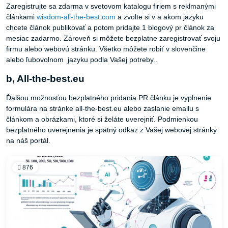
Zaregistrujte sa zdarma v svetovom katalogu firiem s reklmanými
článkami
wisdom-all-the-best.com
a zvolte si v a akom jazyku
chcete článok publikovať a potom pridajte 1 blogový pr článok za
mesiac zadarmo. Zároveň si môžete bezplatne zaregistrovať svoju
firmu alebo webovú stránku. Všetko môžete robiť v slovenčine
alebo ľubovolnom jazyku podla Vašej potreby..
b, All-the-best.eu
Ďalšou možnosťou bezplatného pridania PR článku je vyplnenie
formulára na stránke all-the-best.eu alebo zaslanie emailu s
článkom a obrázkami, ktoré si želáte uverejniť. Podmienkou
bezplatného uverejnenia je spätný odkaz z Vašej webovej stránky
na náš portál.
876