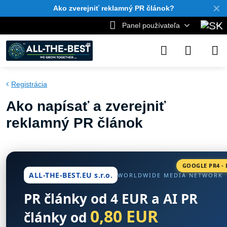
✕
Ako zverejniť reklamný PR článok?
Panel používateľa
Registrácia
Ako napísať a zverejniť
reklamný PR článok
GOOGLE PR4 - 
ALL-THE-BEST.EU s.r.o.
WORLDWIDE MEDIA NETWORK
PR články od 4 EUR a AI PR
0,80 EUR
články od