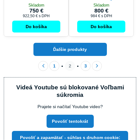
Skladom
Skladom
750 €
800 €
922,50 €
s DPH
984 €
s DPH
Do košíka
Do košíka
Ďalšie produkty
1
2
3
Videá Youtube sú blokované Voľbami
súkromia
Prajete si načítať Youtube video?
Povoliť tentokrát
Povoliť a zapamätať - súhlas s druhom cookie: