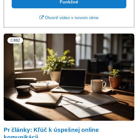
Funkčné
Otvoriť video v novom okne
882
Pr články: Kľúč k úspešnej online
komunikácii