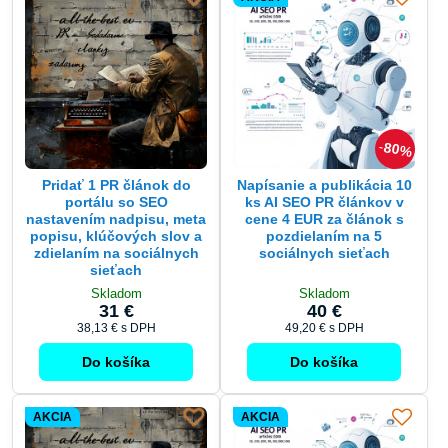
80%
Pridať 1 PR článok do
Napísanie a publikácia 10
portálu so SEO
ks AI SEO PR článkov v
nastavením nadpisu, meta
cene 4 EUR za článok s
popisu, klúčových slov a
pozdielaním na 5
zdielaním na sociálnych
sociálnych sieťach
sieťach
Skladom
Skladom
31 €
40 €
38,13 €
s DPH
49,20 €
s DPH
Do košíka
Do košíka
AKCIA
AKCIA