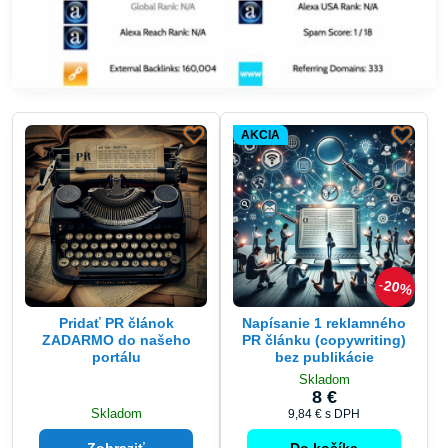
AKCIA
20%
Pridať PR článok
Napísanie 1 reklamného
ZADARMO do našeho
PR článku (copywriting)
portálu
bez publikácie
Skladom
8 €
Skladom
9,84 €
s DPH
Zobraziť
Do košíka