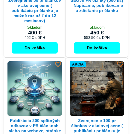
Zverejnenie 50 pr článkov
SEO AI PR články (500 ks)
v akciovej cene (
- Napísanie, publikovanie
publikáciu pr článku je
a zdieľanie pr článku
možné rozložiť do 12
mesiacov)
Skladom
Skladom
400 €
450 €
492 €
s DPH
553,50 €
s DPH
Do košíka
Do košíka
AKCIA
Publikácia 200 spätných
Zverejnenie 100 pr
odkazov v PR článkoch
článkov v akciovej cene (
alebo na webovej stránke
publikáciu pr článku je