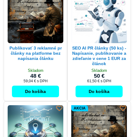
Publikovať 3 reklamné pr
SEO AI PR články (50 ks) -
články na platforme bez
Napísanie, publikovanie a
napísania článku
zdieľanie v cene 1 EUR za
článok
Skladom
Skladom
48 €
50 €
59,04 €
s DPH
61,50 €
s DPH
Do košíka
Do košíka
AKCIA