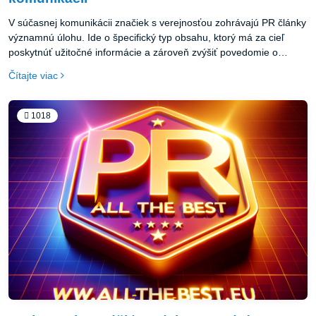
V súčasnej komunikácii značiek s verejnosťou zohrávajú PR články
významnú úlohu. Ide o špecifický typ obsahu, ktorý má za cieľ
poskytnúť užitočné informácie a zároveň zvýšiť povedomie o
značke, produkte alebo službe. PR článok skvele funguje ako
Čítajte viac
súčasť marketingovej stratégie v prostredí internetu, kde je
konkurencia vysoká a je náročné zaujať potenciálnych zákazníkov.
1018