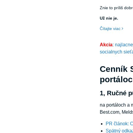
Znie to príliš dob
Už nie je.
Čítajte viac
Akcia
: najlacn
socialnych sieť
Cenník S
portálo
1, Ručné p
na portáloch a 
Best.com, Meld
PR článok: 
Spätný odka