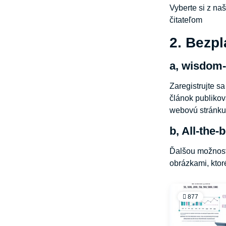
Vyberte si z na
čitateľom
2. Bezpl
a, wisdom-
Zaregistrujte s
článok publikov
webovú stránku.
b, All-the-
Ďalšou možnosťo
obrázkami, ktor
877