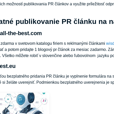
šich možností publikovania PR článkov a využite príležitosť odp
atné publikovanie PR článku na n
all-the-best.com
a zdarma v svetovom katalogu firiem s reklmanými článkami
wisd
ať a potom pridajte 1 blogový pr článok za mesiac zadarmo. Zár
 Všetko môžete robiť v slovenčine alebo ľubovolnom jazyku po
best.eu
u bezplatného pridania PR článku je vyplnenie formulára na st
é si želáte uverejniť. Podmienkou bezplatného uverejnenia je s