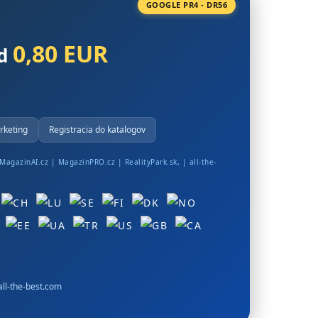
GOOGLE PR4 - DR56
0,80 EUR
od
rketing
Registracia do katalogov
MagazinAI.cz
|
MagazinPRO.cz
|
RealityPark.sk
, |
all-the-
ll-the-best.com