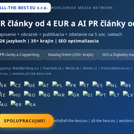
ALL-THE-BEST.EU s.r.o.
WORLDWIDE MEDIA NETWORK
R články od 4 EUR a AI PR články 
pisanie + obrazok + publikacia + zdielanie na 5 soc. sietach
 26 jazykoch | 35+ krajin | SEO optimalizacia
PR clanky a Copywriting
Katalog firiem (250+ krajin)
SEO a Digitalny ma
gaziny:
WebMailShop.eu
|
TownTalk.sk
|
Melds.sk
|
Melds.cz
|
FitnessMedium.eu
|
st.eu
, |
wisdom-all-the-best.com
SPOLUPRACUJME!
info@all-the-best.eu
|
all-the-best.eu
|
wisdom-a