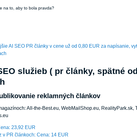
re na to, aby to bola pravda?
ejšie AI SEO PR články v cene už od 0,80 EUR za napísanie, vy
ach
EO služieb ( pr články, spätné o
ch
ublikovanie reklamných článkov
magazínoch: All-the-Best.eu, WebMailShop.eu, RealityPark.sk, 
s.eu
Cena: 23,92 EUR
z v PR článkoch: Cena: 14 EUR