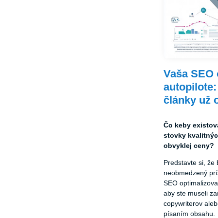
Vaša SEO o
autopilote
články už 
Čo keby existov
stovky kvalitný
obvyklej ceny?
Predstavte si, že
neobmedzený prís
SEO optimalizova
aby ste museli z
copywriterov aleb
písaním obsahu.