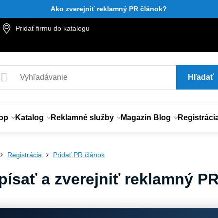
Ako zverejniť reklamný PR článok?
Pridať firmu do katalogu
Hľadať
op
Katalog
Reklamné služby
Magazin Blog
Registráci
Registrácia
Pridať PR článok
písať a zverejniť reklamný P