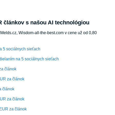
R článkov s našou AI technológiou
Melds.cz, Wisdom-all-the-best.com v cene už od 0,80
a 5 sociálnych sieťach
ielaním na 5 sociálnych sieťach
za článok
EUR za článok
a článok
EUR za článok
0 EUR za článok