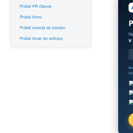
Pridať PR článok
Pridať firmu
P
Pridať inzerát do bazáru
Na
Pridať tovar do eshopu
V
Ma
be