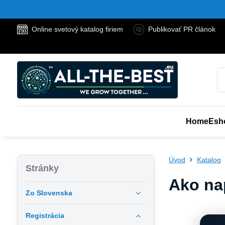
Online svetový katalog firiem
Publikovať PR článok
Home
Esh
Úvod
Katalog
Stránky
Ako na
Zo Slovenska
Registrácia