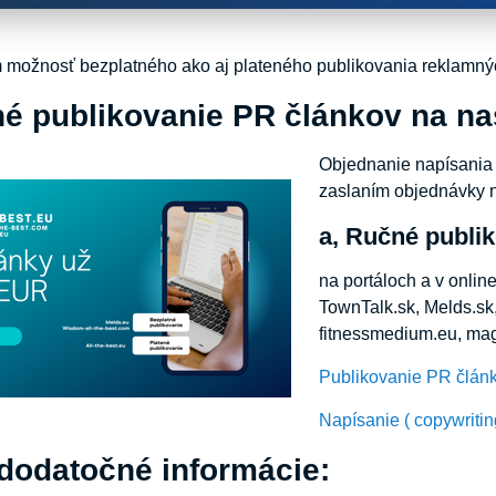
ožnosť bezplatného ako aj plateného publikovania reklamnýc
né publikovanie PR článkov na na
Objednanie napísania 
zaslaním objednávky 
a, Ručné publik
na portáloch a v onli
TownTalk.sk, Melds.sk,
fitnessmedium.eu, mag
Publikovanie PR člá
Napísanie ( copywriti
 dodatočné informácie: