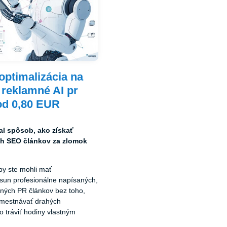
ptimalizácia na
: reklamné AI pr
od 0,80 EUR
al spôsob, ako získať
ch SEO článkov za zlomok
 by ste mohli mať
un profesionálne napísaných,
ných PR článkov bez toho,
amestnávať drahých
o tráviť hodiny vlastným