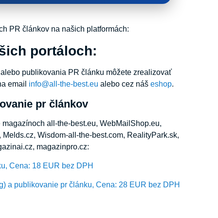
h PR článkov na našich platformách:
šich portáloch:
alebo publikovania PR článku môžete zrealizovať
na email
info@all-the-best.eu
alebo cez náš
eshop
.
ovanie pr článkov
ne magazínoch all-the-best.eu, WebMailShop.eu,
 Melds.cz, Wisdom-all-the-best.com, RealityPark.sk,
azinai.cz, magazinpro.cz:
nku, Cena: 18 EUR bez DPH
ng) a publikovanie pr článku, Cena: 28 EUR bez DPH