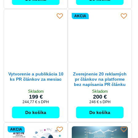
AKCIA
Vytvorenie a publikácia 10
Zverejnenie 20 reklamých
ks PR článkov za mesiac
pr článkov na platforme
bez napísania PR článku
Skladom
Skladom
199 €
200 €
244,77 €
s DPH
246 €
s DPH
Do košíka
Do košíka
AKCIA