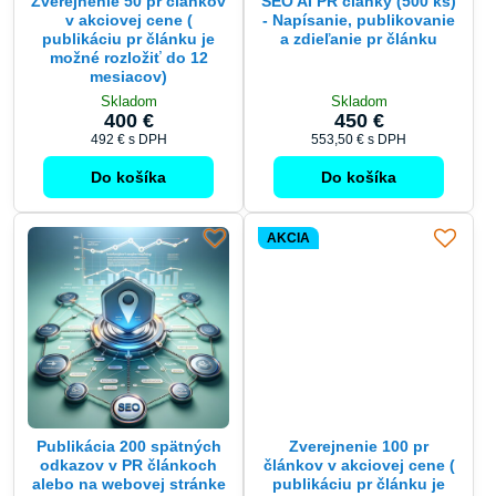
Zverejnenie 50 pr článkov
SEO AI PR články (500 ks)
v akciovej cene (
- Napísanie, publikovanie
publikáciu pr článku je
a zdieľanie pr článku
možné rozložiť do 12
mesiacov)
Skladom
Skladom
400 €
450 €
492 €
s DPH
553,50 €
s DPH
Do košíka
Do košíka
AKCIA
Publikácia 200 spätných
Zverejnenie 100 pr
odkazov v PR článkoch
článkov v akciovej cene (
alebo na webovej stránke
publikáciu pr článku je