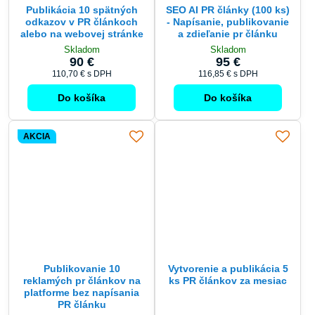
Publikácia 10 spätných
SEO AI PR články (100 ks)
odkazov v PR článkoch
- Napísanie, publikovanie
alebo na webovej stránke
a zdieľanie pr článku
Skladom
Skladom
90 €
95 €
110,70 €
s DPH
116,85 €
s DPH
Do košíka
Do košíka
AKCIA
Publikovanie 10
Vytvorenie a publikácia 5
reklamých pr článkov na
ks PR článkov za mesiac
platforme bez napísania
PR článku