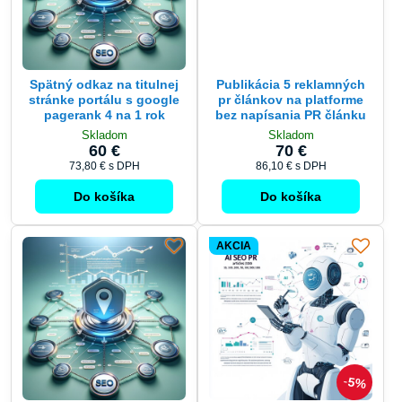
Spätný odkaz na titulnej
Publikácia 5 reklamných
stránke portálu s google
pr článkov na platforme
pagerank 4 na 1 rok
bez napísania PR článku
Skladom
Skladom
60 €
70 €
73,80 €
s DPH
86,10 €
s DPH
Do košíka
Do košíka
AKCIA
5%