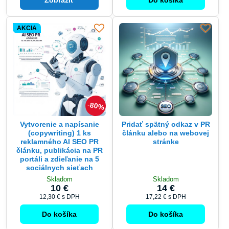
AKCIA
80%
Vytvorenie a napísanie
Pridať spätný odkaz v PR
(copywriting) 1 ks
článku alebo na webovej
reklamného AI SEO PR
stránke
článku, publikácia na PR
portáli a zdieľanie na 5
sociálnych sieťach
Skladom
Skladom
10 €
14 €
12,30 €
s DPH
17,22 €
s DPH
Do košíka
Do košíka