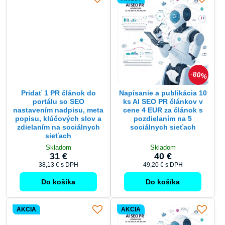
80%
Pridať 1 PR článok do
Napísanie a publikácia 10
portálu so SEO
ks AI SEO PR článkov v
nastavením nadpisu, meta
cene 4 EUR za článok s
popisu, klúčových slov a
pozdielaním na 5
zdielaním na sociálnych
sociálnych sieťach
sieťach
Skladom
Skladom
31 €
40 €
38,13 €
s DPH
49,20 €
s DPH
Do košíka
Do košíka
AKCIA
AKCIA