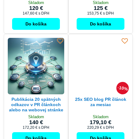
Skladom
Skladom
120 €
125 €
147,60 €
s DPH
153,75 €
s DPH
Do košíka
Do košíka
10%
Publikácia 20 spätných
25x SEO blog PR článok
odkazov v PR článkoch
za mesiac
alebo na webovej stránke
Skladom
Skladom
140 €
179,10 €
172,20 €
s DPH
220,29 €
s DPH
Do košíka
Do košíka