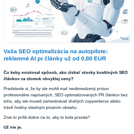
Vaša SEO optimalizácia na autopilote:
reklamné AI pr články už od 0,80 EUR
Čo keby existoval spôsob, ako získať stovky kvalitných SEO
článkov za zlomok obvyklej ceny?
Predstavte si, že by ste mohli mať neobmedzený prísun
profesionálne napísaných, SEO optimalizovaných PR článkov bez
toho, aby ste museli zamestnávať drahých copywriterov alebo
tráviť hodiny vlastným písaním obsahu.
Znie to príliš dobre na to, aby to bola pravda?
Už nie je.