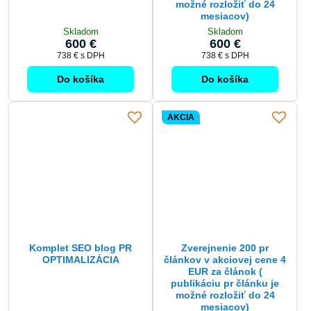
možné rozložiť do 24
mesiacov)
Skladom
Skladom
600 €
600 €
738 €
s DPH
738 €
s DPH
Do košíka
Do košíka
AKCIA
Komplet SEO blog PR
Zverejnenie 200 pr
OPTIMALIZÁCIA
článkov v akciovej cene 4
EUR za článok (
publikáciu pr článku je
možné rozložiť do 24
mesiacov)