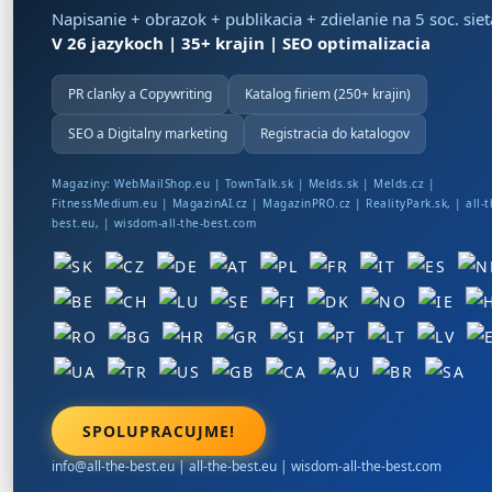
Napisanie + obrazok + publikacia + zdielanie na 5 soc. sie
V 26 jazykoch | 35+ krajin | SEO optimalizacia
PR clanky a Copywriting
Katalog firiem (250+ krajin)
SEO a Digitalny marketing
Registracia do katalogov
Magaziny:
WebMailShop.eu
|
TownTalk.sk
|
Melds.sk
|
Melds.cz
|
FitnessMedium.eu
|
MagazinAI.cz
|
MagazinPRO.cz
|
RealityPark.sk
, |
all-t
best.eu
, |
wisdom-all-the-best.com
SPOLUPRACUJME!
info@all-the-best.eu
|
all-the-best.eu
|
wisdom-all-the-best.com