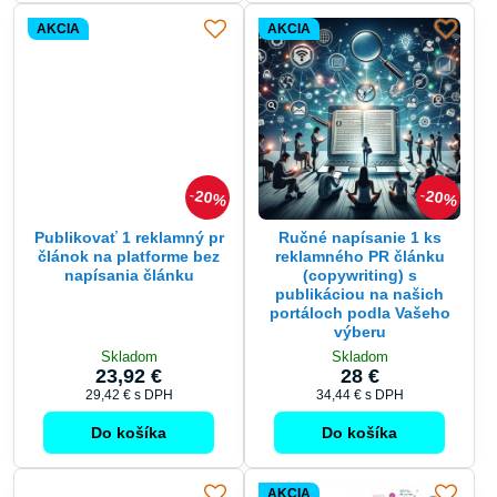
AKCIA
AKCIA
20%
20%
Publikovať 1 reklamný pr
Ručné napísanie 1 ks
článok na platforme bez
reklamného PR článku
napísania článku
(copywriting) s
publikáciou na našich
portáloch podla Vašeho
výberu
Skladom
Skladom
23,92 €
28 €
29,42 €
s DPH
34,44 €
s DPH
Do košíka
Do košíka
AKCIA