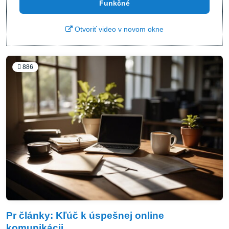
Funkčné
Otvoriť video v novom okne
886
Pr články: Kľúč k úspešnej online
komunikácii