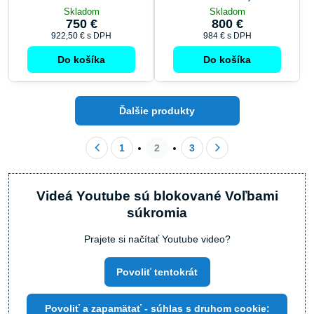
Skladom
Skladom
750 €
800 €
922,50 €
s DPH
984 €
s DPH
Do košíka
Do košíka
Ďalšie produkty
1
2
3
Videá Youtube sú blokované Voľbami
súkromia
Prajete si načítať Youtube video?
Povoliť tentokrát
Povoliť a zapamätať - súhlas s druhom cookie: