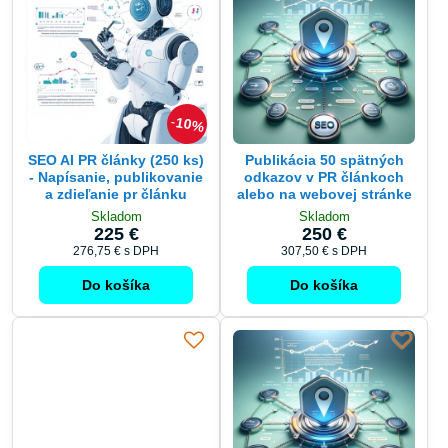
10%
SEO AI PR články (250 ks)
Publikácia 50 spätných
- Napísanie, publikovanie
odkazov v PR článkoch
a zdieľanie pr článku
alebo na webovej stránke
Skladom
Skladom
225 €
250 €
276,75 €
s DPH
307,50 €
s DPH
Do košíka
Do košíka