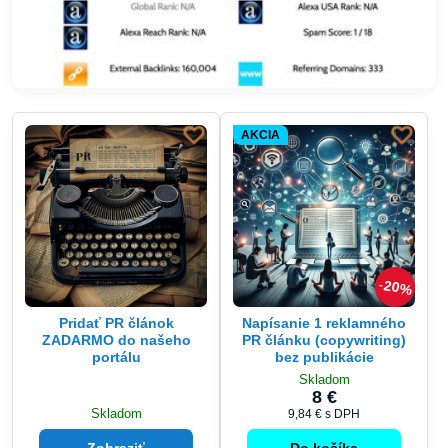
AKCIA
20%
Pridať PR článok
Napísanie 1 reklamného
ZADARMO do našeho
PR článku (copywriting)
portálu
bez publikácie
Skladom
8 €
Skladom
9,84 €
s DPH
Zobraziť
Do košíka