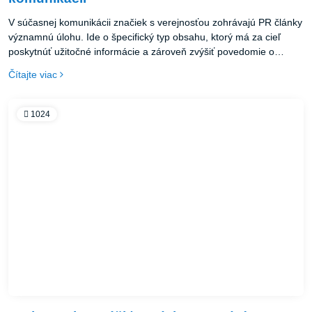
V súčasnej komunikácii značiek s verejnosťou zohrávajú PR články
významnú úlohu. Ide o špecifický typ obsahu, ktorý má za cieľ
poskytnúť užitočné informácie a zároveň zvýšiť povedomie o
značke, produkte alebo službe. PR článok skvele funguje ako
Čítajte viac
súčasť marketingovej stratégie v prostredí internetu, kde je
konkurencia vysoká a je náročné zaujať potenciálnych zákazníkov.
1024