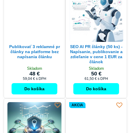
Publikovať 3 reklamné pr
SEO AI PR články (50 ks) -
články na platforme bez
Napísanie, publikovanie a
napísania článku
zdieľanie v cene 1 EUR za
článok
Skladom
Skladom
48 €
50 €
59,04 €
s DPH
61,50 €
s DPH
Do košíka
Do košíka
AKCIA