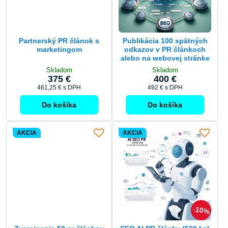
Partnerský PR článok s
Publikácia 100 spätných
marketingom
odkazov v PR článkoch
alebo na webovej stránke
Skladom
Skladom
375 €
400 €
461,25 €
s DPH
492 €
s DPH
Do košíka
Do košíka
AKCIA
AKCIA
10%