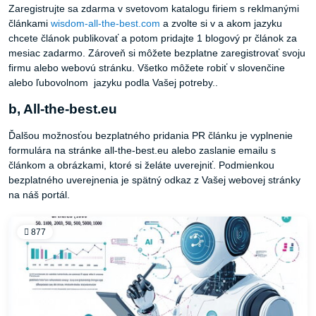
Zaregistrujte sa zdarma v svetovom katalogu firiem s reklmanými
článkami
wisdom-all-the-best.com
a zvolte si v a akom jazyku
chcete článok publikovať a potom pridajte 1 blogový pr článok za
mesiac zadarmo. Zároveň si môžete bezplatne zaregistrovať svoju
firmu alebo webovú stránku. Všetko môžete robiť v slovenčine
alebo ľubovolnom jazyku podla Vašej potreby..
b, All-the-best.eu
Ďalšou možnosťou bezplatného pridania PR článku je vyplnenie
formulára na stránke all-the-best.eu alebo zaslanie emailu s
článkom a obrázkami, ktoré si želáte uverejniť. Podmienkou
bezplatného uverejnenia je spätný odkaz z Vašej webovej stránky
na náš portál.
877