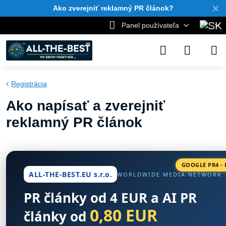
✕
Ako zverejniť reklamný PR článok?
Panel používateľa
Registrácia
Ako napísať a zverejniť
reklamný PR článok
GOOGLE PR4 - 
ALL-THE-BEST.EU s.r.o.
WORLDWIDE MEDIA NETWORK
PR články od 4 EUR a AI PR
0,80 EUR
články od