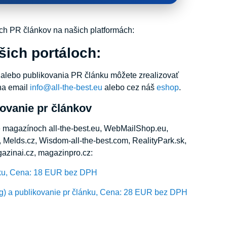
h PR článkov na našich platformách:
šich portáloch:
alebo publikovania PR článku môžete zrealizovať
na email
info@all-the-best.eu
alebo cez náš
eshop
.
ovanie pr článkov
ne magazínoch all-the-best.eu, WebMailShop.eu,
 Melds.cz, Wisdom-all-the-best.com, RealityPark.sk,
azinai.cz, magazinpro.cz:
nku, Cena: 18 EUR bez DPH
ng) a publikovanie pr článku, Cena: 28 EUR bez DPH