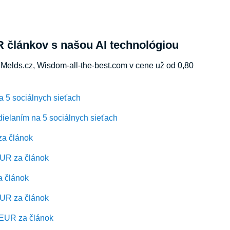
R článkov s našou AI technológiou
Melds.cz, Wisdom-all-the-best.com v cene už od 0,80
a 5 sociálnych sieťach
ielaním na 5 sociálnych sieťach
za článok
EUR za článok
a článok
EUR za článok
0 EUR za článok