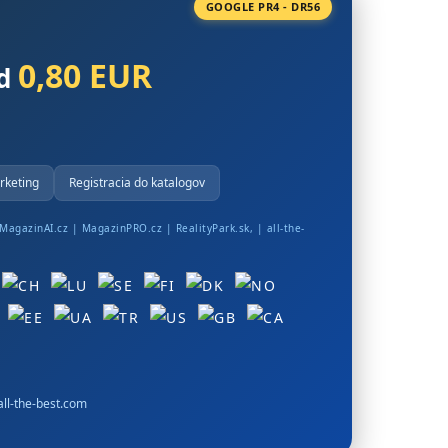
GOOGLE PR4 - DR56
0,80 EUR
od
rketing
Registracia do katalogov
MagazinAI.cz
|
MagazinPRO.cz
|
RealityPark.sk
, |
all-the-
ll-the-best.com