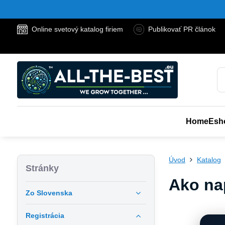
Online svetový katalog firiem
Publikovať PR článok
Home
Esh
Úvod
Katalog
Stránky
Ako na
Zo Slovenska
Registrácia