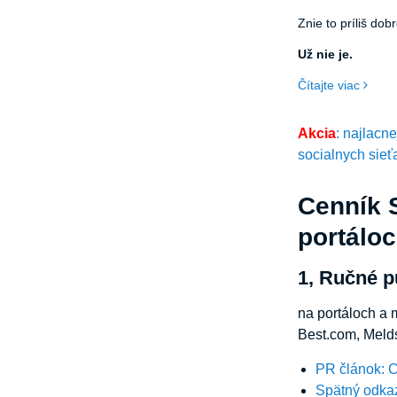
Znie to príliš dob
Už nie je.
Čítajte viac
Akcia
: najlacn
socialnych sieť
Cenník S
portálo
1, Ručné p
na portáloch a 
Best.com, Meld
PR článok: 
Spätný odka