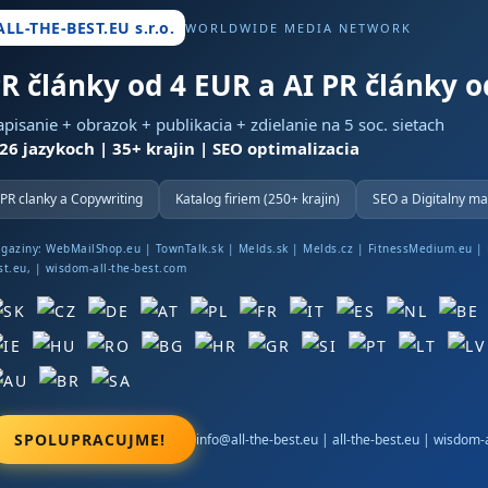
ALL-THE-BEST.EU s.r.o.
WORLDWIDE MEDIA NETWORK
R články od 4 EUR a AI PR články 
pisanie + obrazok + publikacia + zdielanie na 5 soc. sietach
 26 jazykoch | 35+ krajin | SEO optimalizacia
PR clanky a Copywriting
Katalog firiem (250+ krajin)
SEO a Digitalny ma
gaziny:
WebMailShop.eu
|
TownTalk.sk
|
Melds.sk
|
Melds.cz
|
FitnessMedium.eu
|
st.eu
, |
wisdom-all-the-best.com
SPOLUPRACUJME!
info@all-the-best.eu
|
all-the-best.eu
|
wisdom-a