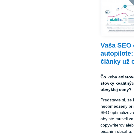
Vaša SEO o
autopilote
články už 
Čo keby existov
stovky kvalitný
obvyklej ceny?
Predstavte si, že
neobmedzený prís
SEO optimalizova
aby ste museli z
copywriterov aleb
písaním obsahu.