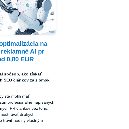
ptimalizácia na
: reklamné AI pr
od 0,80 EUR
al spôsob, ako získať
ch SEO článkov za zlomok
 by ste mohli mať
un profesionálne napísaných,
ných PR článkov bez toho,
amestnávať drahých
o tráviť hodiny vlastným