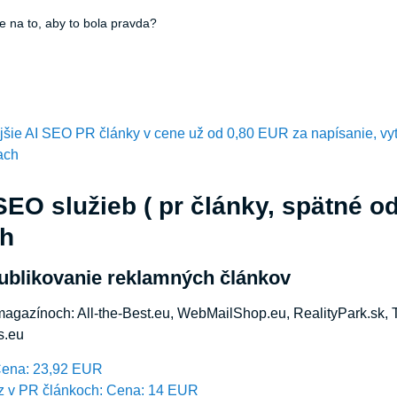
re na to, aby to bola pravda?
ejšie AI SEO PR články v cene už od 0,80 EUR za napísanie, vy
ach
EO služieb ( pr články, spätné o
ch
ublikovanie reklamných článkov
magazínoch: All-the-Best.eu, WebMailShop.eu, RealityPark.sk, 
s.eu
Cena: 23,92 EUR
z v PR článkoch: Cena: 14 EUR