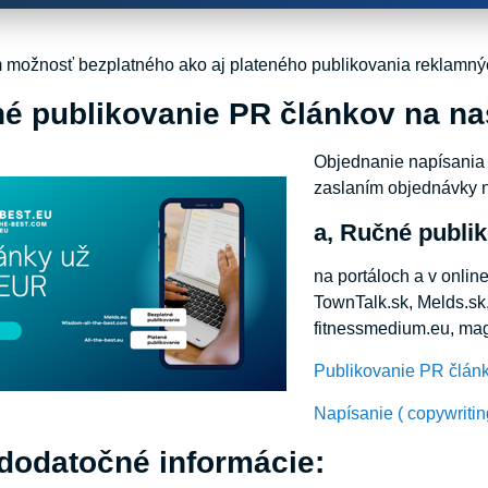
ožnosť bezplatného ako aj plateného publikovania reklamnýc
né publikovanie PR článkov na na
Objednanie napísania 
zaslaním objednávky 
a, Ručné publik
na portáloch a v onli
TownTalk.sk, Melds.sk,
fitnessmedium.eu, mag
Publikovanie PR člá
Napísanie ( copywriti
 dodatočné informácie: