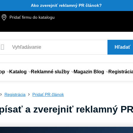
Ako zverejniť reklamný PR článok?
Pridať firmu do katalogu
Hľadať
op
Katalog
Reklamné služby
Magazin Blog
Registráci
Registrácia
Pridať PR článok
písať a zverejniť reklamný P