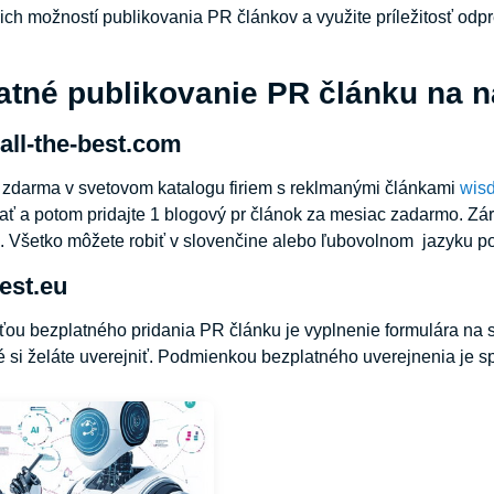
šich možností publikovania PR článkov a využite príležitosť odp
atné publikovanie PR článku na n
all-the-best.com
a zdarma v svetovom katalogu firiem s reklmanými článkami
wisd
ať a potom pridajte 1 blogový pr článok za mesiac zadarmo. Zár
 Všetko môžete robiť v slovenčine alebo ľubovolnom jazyku po
best.eu
u bezplatného pridania PR článku je vyplnenie formulára na st
é si želáte uverejniť. Podmienkou bezplatného uverejnenia je s