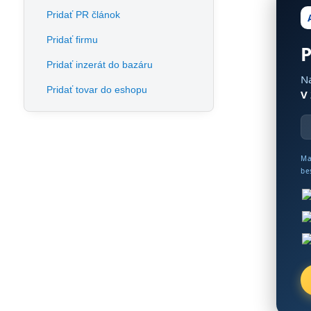
Pridať PR článok
Pridať firmu
P
Pridať inzerát do bazáru
Na
Pridať tovar do eshopu
V
Ma
be