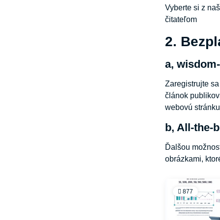
Vyberte si z na
čitateľom
2. Bezpl
a, wisdom-
Zaregistrujte s
článok publikov
webovú stránku.
b, All-the-
Ďalšou možnosťo
obrázkami, ktor
877