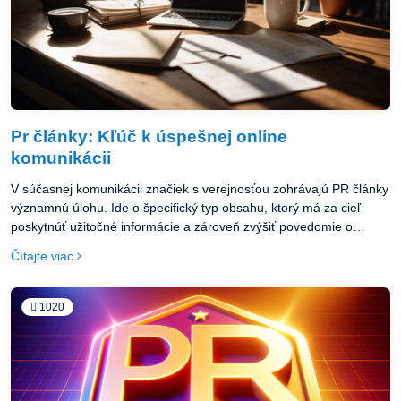
Pr články: Kľúč k úspešnej online
komunikácii
V súčasnej komunikácii značiek s verejnosťou zohrávajú PR články
významnú úlohu. Ide o špecifický typ obsahu, ktorý má za cieľ
poskytnúť užitočné informácie a zároveň zvýšiť povedomie o
značke, produkte alebo službe. PR článok skvele funguje ako
Čítajte viac
súčasť marketingovej stratégie v prostredí internetu, kde je
konkurencia vysoká a je náročné zaujať potenciálnych zákazníkov.
1020