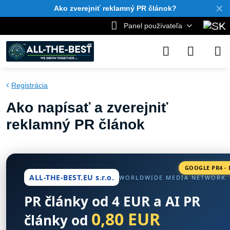
✕
Ako zverejniť reklamný PR článok?
Panel používateľa
Registrácia
Ako napísať a zverejniť
reklamný PR článok
GOOGLE PR4 - 
ALL-THE-BEST.EU s.r.o.
WORLDWIDE MEDIA NETWORK
PR články od 4 EUR a AI PR
0,80 EUR
články od