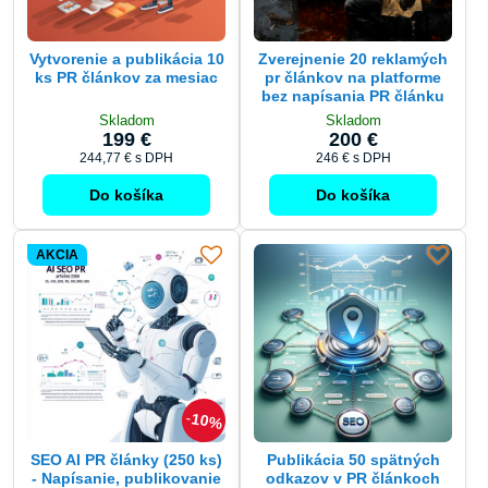
Vytvorenie a publikácia 10
Zverejnenie 20 reklamých
ks PR článkov za mesiac
pr článkov na platforme
bez napísania PR článku
Skladom
Skladom
199 €
200 €
244,77 €
s DPH
246 €
s DPH
Do košíka
Do košíka
AKCIA
10%
SEO AI PR články (250 ks)
Publikácia 50 spätných
- Napísanie, publikovanie
odkazov v PR článkoch