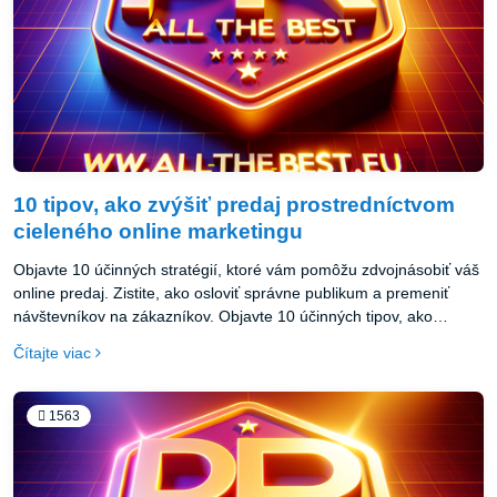
10 tipov, ako zvýšiť predaj prostredníctvom
cieleného online marketingu
Objavte 10 účinných stratégií, ktoré vám pomôžu zdvojnásobiť váš
online predaj. Zistite, ako osloviť správne publikum a premeniť
návštevníkov na zákazníkov. Objavte 10 účinných tipov, ako
prostredníctvom cieleného online marketingu zdvojnásobiť váš
Čítajte viac
predaj. Naučte sa využívať SEO, obsahový marketing, reklamné
kampane a ďalšie taktiky na oslovenie správneho publika a
premenu návštevníkov na zákazníkov.
1563