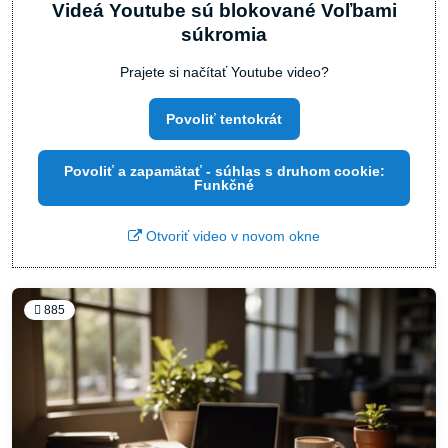
Videá Youtube sú blokované Voľbami
súkromia
Prajete si načítať Youtube video?
Povoliť tentokrát
Povoliť a zapamätať - súhlas s druhom cookie:
Funkčné
Otvoriť video v novom okne
885