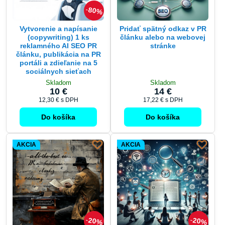
80%
Vytvorenie a napísanie
Pridať spätný odkaz v PR
(copywriting) 1 ks
článku alebo na webovej
reklamného AI SEO PR
stránke
článku, publikácia na PR
portáli a zdieľanie na 5
sociálnych sieťach
Skladom
Skladom
10 €
14 €
12,30 €
s DPH
17,22 €
s DPH
Do košíka
Do košíka
AKCIA
AKCIA
20%
20%