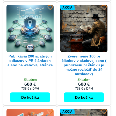
AKCIA
Publikácia 200 spätných
Zverejnenie 100 pr
odkazov v PR článkoch
článkov v akciovej cene (
alebo na webovej stránke
publikáciu pr článku je
možné rozložiť do 24
mesiacov)
Skladom
Skladom
600 €
600 €
738 €
s DPH
738 €
s DPH
Do košíka
Do košíka
AKCIA