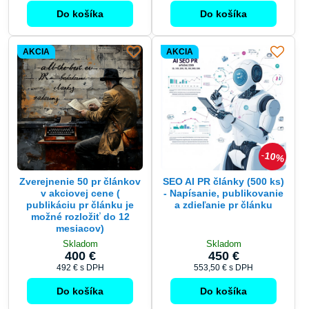
Do košíka
Do košíka
AKCIA
AKCIA
10%
Zverejnenie 50 pr článkov
SEO AI PR články (500 ks)
v akciovej cene (
- Napísanie, publikovanie
publikáciu pr článku je
a zdieľanie pr článku
možné rozložiť do 12
mesiacov)
Skladom
Skladom
400 €
450 €
492 €
s DPH
553,50 €
s DPH
Do košíka
Do košíka