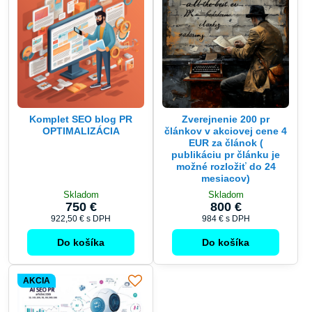
Komplet SEO blog PR
Zverejnenie 200 pr
OPTIMALIZÁCIA
článkov v akciovej cene 4
EUR za článok (
publikáciu pr článku je
možné rozložiť do 24
mesiacov)
Skladom
Skladom
750 €
800 €
922,50 €
s DPH
984 €
s DPH
Do košíka
Do košíka
AKCIA