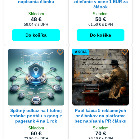
napísania článku
zdieľanie v cene 1 EUR za
článok
Skladom
Skladom
48 €
50 €
59,04 €
s DPH
61,50 €
s DPH
Do košíka
Do košíka
AKCIA
Spätný odkaz na titulnej
Publikácia 5 reklamných
stránke portálu s google
pr článkov na platforme
pagerank 4 na 1 rok
bez napísania PR článku
Skladom
Skladom
60 €
70 €
73,80 €
s DPH
86,10 €
s DPH