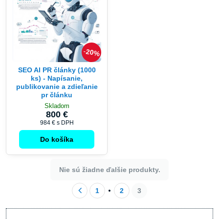
20%
SEO AI PR články (1000
ks) - Napísanie,
publikovanie a zdieľanie
pr článku
Skladom
800 €
984 €
s DPH
Do košíka
Nie sú žiadne ďalšie produkty.
1
2
3