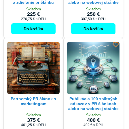
a zdieľanie pr článku
alebo na webovej stránke
Skladom
Skladom
225 €
250 €
276,75 €
s DPH
307,50 €
s DPH
Do košíka
Do košíka
Partnerský PR článok s
Publikácia 100 spätných
marketingom
odkazov v PR článkoch
alebo na webovej stránke
Skladom
Skladom
375 €
400 €
461,25 €
s DPH
492 €
s DPH