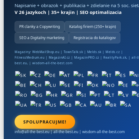
Napisanie + obrazok + publikacia + zdielanie na 5 soc. sie
V 26 jazykoch | 35+ krajin | SEO optimalizacia
PR clanky a Copywriting
Katalog firiem (250+ krajin)
SEO a Digitalny marketing
Registracia do katalogov
Magaziny:
WebMailShop.eu
|
TownTalk.sk
|
Melds.sk
|
Melds.cz
|
FitnessMedium.eu
|
MagazinAI.cz
|
MagazinPRO.cz
|
RealityPark.sk
, |
all-t
best.eu
, |
wisdom-all-the-best.com
SPOLUPRACUJME!
info@all-the-best.eu
|
all-the-best.eu
|
wisdom-all-the-best.com