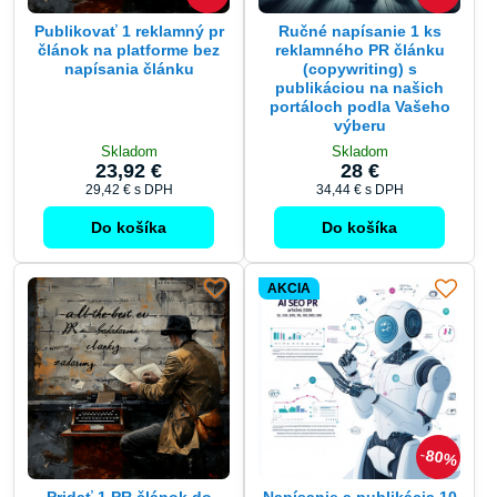
Publikovať 1 reklamný pr
Ručné napísanie 1 ks
článok na platforme bez
reklamného PR článku
napísania článku
(copywriting) s
publikáciou na našich
portáloch podla Vašeho
výberu
Skladom
Skladom
23,92 €
28 €
29,42 €
s DPH
34,44 €
s DPH
Do košíka
Do košíka
AKCIA
80%
Pridať 1 PR článok do
Napísanie a publikácia 10