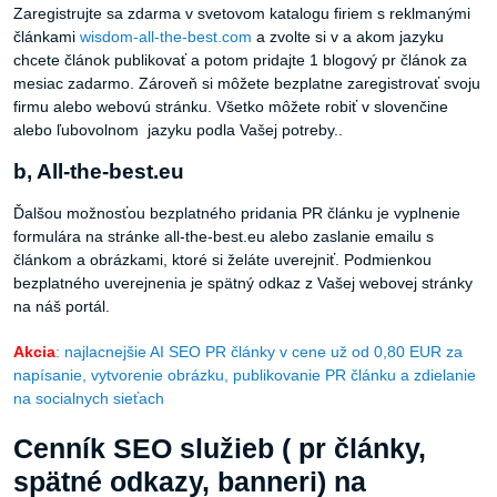
Zaregistrujte sa zdarma v svetovom katalogu firiem s reklmanými
článkami
wisdom-all-the-best.com
a zvolte si v a akom jazyku
chcete článok publikovať a potom pridajte 1 blogový pr článok za
mesiac zadarmo. Zároveň si môžete bezplatne zaregistrovať svoju
firmu alebo webovú stránku. Všetko môžete robiť v slovenčine
alebo ľubovolnom jazyku podla Vašej potreby..
b, All-the-best.eu
Ďalšou možnosťou bezplatného pridania PR článku je vyplnenie
formulára na stránke all-the-best.eu alebo zaslanie emailu s
článkom a obrázkami, ktoré si želáte uverejniť. Podmienkou
bezplatného uverejnenia je spätný odkaz z Vašej webovej stránky
na náš portál.
Akcia
: najlacnejšie AI SEO PR články v cene už od 0,80 EUR za
napísanie, vytvorenie obrázku, publikovanie PR článku a zdielanie
na socialnych sieťach
Cenník SEO služieb ( pr články,
spätné odkazy, banneri) na