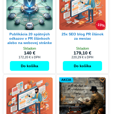
10%
Publikácia 20 spätných
25x SEO blog PR článok
odkazov v PR článkoch
za mesiac
alebo na webovej stránke
Skladom
Skladom
140 €
179,10 €
172,20 €
s DPH
220,29 €
s DPH
Do košíka
Do košíka
AKCIA