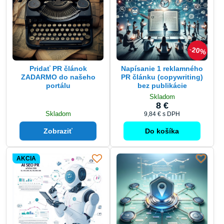
20%
Pridať PR článok
Napísanie 1 reklamného
ZADARMO do našeho
PR článku (copywriting)
portálu
bez publikácie
Skladom
8 €
Skladom
9,84 €
s DPH
Zobraziť
Do košíka
AKCIA