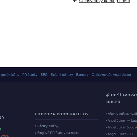
Celosvetový katalog firiem
ngové služby · PR články · SEO · Spätné odkazy · Bannery · Odšťavovače Angel Juicer
🍏 ODŠŤAVOVA
JUICER
› Všetky odšťavova
PODPORA PODNIKATEĽOV
BY
› Angel Juicer — kat
› Všetky služby
› Angel Juicer 5500
A
O
› Blogové PR články na mieru
› Angel Juicer 7500
u
-20%