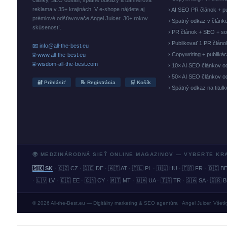
články, SEO obsah, spätné odkazy a bannerová
reklama v 35+ krajinách. V e-shope nájdete aj
› AI SEO PR článok + p
prémiové odšťavovače Angel Juicer. 30+ rokov
› Spätný odkaz v článk
skúseností.
› PR článok + SEO + so
› Publikovať 1 PR člán
📧 info@all-the-best.eu
› Copywriting + publiká
🌐 www.all-the-best.eu
🌐 wisdom-all-the-best.com
› 10× AI SEO článkov o
› 50× AI SEO článkov o
🔐 Prihlásiť
📝 Registrácia
🛒 Košík
› Spätný odkaz na titul
🌍 MEDZINÁRODNÁ SIEŤ ONLINE MAGAZINOV — VYBERTE KR
🇸🇰 SK
·
🇨🇿 CZ
·
🇩🇪 DE
·
🇦🇹 AT
·
🇵🇱 PL
·
🇭🇺 HU
·
🇫🇷 FR
·
🇧🇪 B
·
🇱🇻 LV
·
🇪🇪 EE
·
🇨🇾 CY
·
🇲🇹 MT
·
🇺🇦 UA
·
🇹🇷 TR
·
🇸🇦 SA
·
🇧🇷 
© 2026 All-the-Best.eu — Digitálny marketing & SEO agentúra · Angel Juicer. Všet