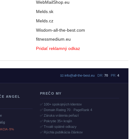
WebMailShop.eu
Melds.sk
Melds.cz
Wisdom-all-the-best.com
fitnessmedium.eu
Pridať reklamný odkaz
📧
info@all-the-best.eu
DR:
70
PR:
4
PREČO MY
ČE ANGEL
✅ 100+ spokojných klientov
✅ Domain Rating 70 · PageRank 4
če
✅ Záruka vrátenia peňazí
✅ Pokrytie 35+ krajín
alóg
✅ Trvalé spätné odkazy
KCIA -5%
✅ Rýchla publikácia článkov