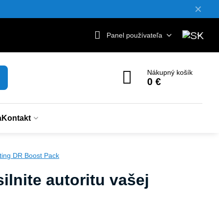
✕
Panel používateľa
Nákupný košík
0 €
a
Kontakt
ing DR Boost Pack
lnite autoritu vašej