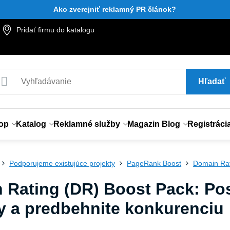
Ako zverejniť reklamný PR článok?
Pridať firmu do katalogu
Hľadať
op
Katalog
Reklamné služby
Magazin Blog
Registráci
Podporujeme existujúce projekty
PageRank Boost
Domain Rat
Rating (DR) Boost Pack: Posi
 a predbehnite konkurenciu