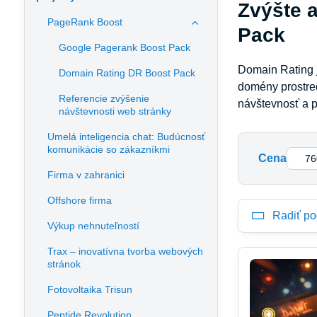
Zvýšte 
PageRank Boost
Pack
Google Pagerank Boost Pack
Domain Rating 
Domain Rating DR Boost Pack
domény prostred
Referencie zvýšenie
návštevnosť a 
návštevnosti web stránky
Umelá inteligencia chat: Budúcnosť
komunikácie so zákazníkmi
Od:
Cena
Firma v zahranici
Offshore firma
Radiť po
Výkup nehnuteľností
Trax – inovatívna tvorba webových
stránok
Fotovoltaika Trisun
Peptide Revolution