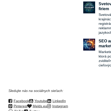
Svetov
firiem
Svetová
krajiná
registr
reklamn
jazykoc
SEO ag
market
Marketi
ktorá p
zvidite
cieľový
Sledujte nás na sociálnych sieťach:
Facebook
Youtube
LinkedIn
Pinterest
Melds.eu
Instagram