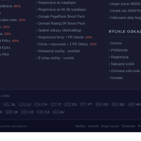
› Registrácia do katalógov
› Angel Juicer 8500S
ublikácia
-80%
› Registrácia do 60 SK katalógov
› Hrubé sito 5500/75
u
› Google PageRank Boost Pack
› Náhradné diely Ang
ciálne siete
-20%
› Domain Rating DR Boost Pack
ok
-20%
› Spätné odkazy (linkbuilding)
RÝCHLE ODKA
cia
-20%
› Registrácia firmy + PR článok
-20%
d €4/ks
-80%
› Domov
› Firma + topovanie + 2 PR články
-20%
d €1/ks
› Prihlásenie
› Reklamné služby - prehľad
ke PR4
› Registrácia
› E-shop služby - cenník
› Nákupný košík
› Ochrana súkromia
› Kontakt
AJINU
E
·
🇳🇱 NL
·
🇱🇺 LU
·
🇨🇭 CH
·
🇮🇹 IT
·
🇪🇸 ES
·
🇵🇹 PT
·
🇷🇴 RO
·
🇧🇬 BG
·
🇭🇷 HR
BR
·
🇬🇧 UK
·
🇺🇸 US
·
🇨🇦 CA
·
🇦🇺 AU
ky práva vyhradené.
Služby
·
Cenník
·
Angel Juicer
·
Súkromie
·
K