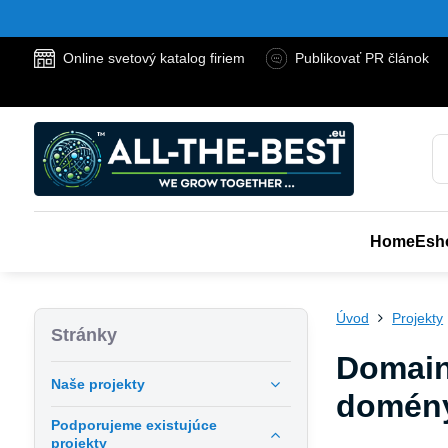
Online svetový katalog firiem
Publikovať PR článok
Home
Esh
Úvod
Projekty
Stránky
Domain 
Naše projekty
domény
Podporujeme existujúce
projekty