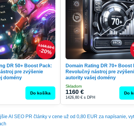
1168,50 €
1
20%
ng DR 50+ Boost Pack:
Domain Rating DR 70+ Boost 
ástroj pre zvýšenie
Revolučný nástroj pre zvýšen
šej domény
autority vašej domény
Skladom
1160 €
Do košíka
Do k
1426,80 €
s DPH
ejšie AI SEO PR články v cene už od 0,80 EUR za napísanie, vy
ach