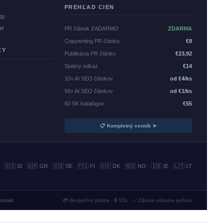
PREHĽAD CIEN
00
el
PR článok ZADARMO
ZDARMA
Copywriting PR článku
€8
ZY
Publikácia PR článku
€23,92
Spätný odkaz
€14
10× AI SEO článkov
od €4/ks
50× AI SEO článkov
od €1/ks
60 SK katalógov
€55
📋 Kompletný cenník ➤
·
🇸🇮 SI
·
🇬🇷 GR
·
🇸🇪 SE
·
🇫🇮 FI
·
🇩🇰 DK
·
🇳🇴 NO
·
🇮🇪 IE
·
🇱🇹 LT
ontakt
💳 Bezpečná platba · 🔒 SSL · ✅ Záruka vrátenia peňazí