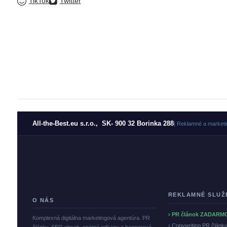
TikTok
Twitter
All-the-Best.eu s.r.o., SK- 900 32 Borinka 288
| Reklamné a marketi
REKLAMNÉ SLUŽ
O NÁS
› PR článok ZADARM
Komplexná digitálna marketingová agentúra. PR
› Copywriting PR článk