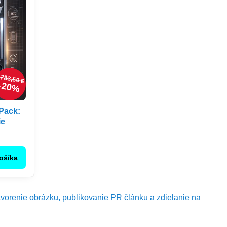
783,50 €
20%
Pack:
ie
ošíka
tvorenie obrázku, publikovanie PR článku a zdielanie na