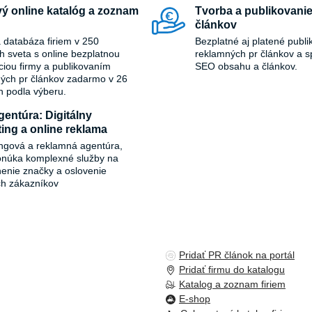
ý online katalóg a zoznam
Tvorba a publikovanie
článkov
 databáza firiem v 250
Bezplatné aj platené publi
ch sveta s online bezplatnou
reklamných pr článkov a s
áciou firmy a publikovaním
SEO obsahu a článkov.
ých pr článkov zadarmo v 26
h podla výberu.
entúra: Digitálny
ing a online reklama
ngová a reklamná agentúra,
onúka komplexné služby na
ľnenie značky a oslovenie
ch zákazníkov
Pridať PR článok na portál
Pridať firmu do katalogu
Katalog a zoznam firiem
E-shop