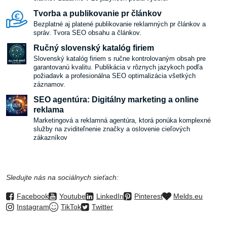
Tvorba a publikovanie pr článkov
Bezplatné aj platené publikovanie reklamných pr článkov a
správ. Tvora SEO obsahu a článkov.
Ručný slovenský katalóg firiem
Slovenský katalóg firiem s ručne kontrolovaným obsah pre
garantovanú kvalitu. Publikácia v rôznych jazykoch podľa
požiadavk a profesionálna SEO optimalizácia všetkých
záznamov.
SEO agentúra: Digitálny marketing a online
reklama
Marketingová a reklamná agentúra, ktorá ponúka komplexné
služby na zviditeľnenie značky a oslovenie cieľových
zákazníkov
Sledujte nás na sociálnych sieťach:
Facebook
Youtube
LinkedIn
Pinterest
Melds.eu
Instagram
TikTok
Twitter