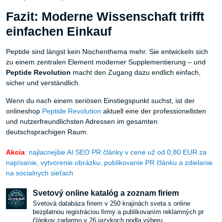
Fazit: Moderne Wissenschaft trifft
einfachen Einkauf
Peptide sind längst kein Nischenthema mehr. Sie entwickeln sich
zu einem zentralen Element moderner Supplementierung – und
Peptide Revolution
macht den Zugang dazu endlich einfach,
sicher und verständlich.
Wenn du nach einem seriösen Einstiegspunkt suchst, ist der
onlineshop
Peptide Revolution
aktuell eine der professionellsten
und nutzerfreundlichsten Adressen im gesamten
deutschsprachigen Raum.
Akcia
: najlacnejšie AI SEO PR články v cene už od 0,80 EUR za
napísanie, vytvorenie obrázku, publikovanie PR článku a zdielanie
na socialnych sieťach
Svetový online katalóg a zoznam firiem
Svetová databáza firiem v 250 krajinách sveta s online
bezplatnou registráciou firmy a publikovaním reklamných pr
článkov zadarmo v 26 jazykoch podla výberu.