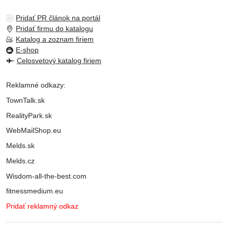
Pridať PR článok na portál
Pridať firmu do katalogu
Katalog a zoznam firiem
E-shop
Celosvetový katalog firiem
Reklamné odkazy:
TownTalk.sk
RealityPark.sk
WebMailShop.eu
Melds.sk
Melds.cz
Wisdom-all-the-best.com
fitnessmedium.eu
Pridať reklamný odkaz