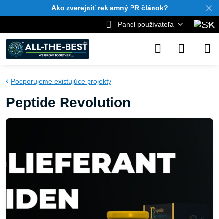
✕
Ako zverejniť reklamný PR článok?
Panel používateľa
Podporujeme existujúce projekty
Peptide Revolution