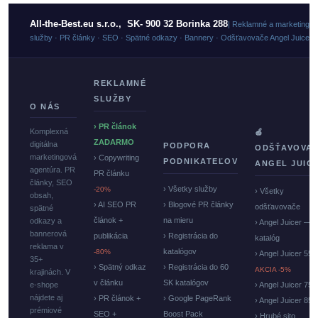
All-the-Best.eu s.r.o., SK- 900 32 Borinka 288
| Reklamné a marketingo
služby · PR články · SEO · Spätné odkazy · Bannery · Odšťavovače Angel Juicer
REKLAMNÉ
SLUŽBY
O NÁS
› PR článok
Komplexná
🍏
ZADARMO
digitálna
PODPORA
ODŠŤAVOVA
marketingová
› Copywriting
PODNIKATEĽOV
ANGEL JUIC
agentúra. PR
PR článku
články, SEO
› Všetky služby
-20%
› Všetky
obsah,
› AI SEO PR
› Blogové PR články
odšťavovače
spätné
článok +
na mieru
odkazy a
› Angel Juicer —
bannerová
publikácia
› Registrácia do
katalóg
reklama v
katalógov
-80%
› Angel Juicer 550
35+
› Spätný odkaz
› Registrácia do 60
AKCIA -5%
krajinách. V
v článku
SK katalógov
e-shope
› Angel Juicer 750
nájdete aj
› PR článok +
› Google PageRank
› Angel Juicer 85
prémiové
SEO +
Boost Pack
› Hrubé sito