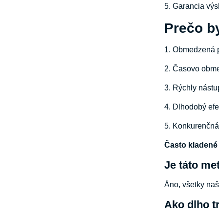
5. Garancia vý
Prečo b
1. Obmedzená po
2. Časovo obme
3. Rýchly nástu
4. Dlhodobý efek
5. Konkurenčná
Často kladené
Je táto me
Áno, všetky naš
Ako dlho t