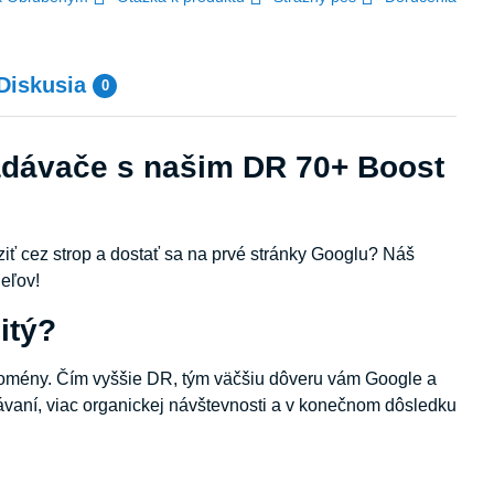
Diskusia
0
ľadávače s našim DR 70+ Boost
iť cez strop a dostať sa na prvé stránky Googlu? Náš
eľov!
itý?
j domény. Čím vyššie DR, tým väčšiu dôveru vám Google a
ávaní, viac organickej návštevnosti a v konečnom dôsledku