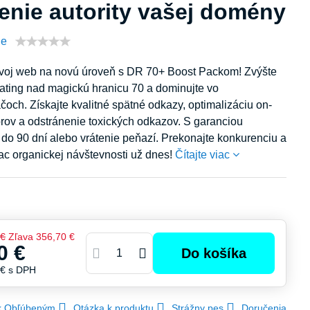
enie autority vašej domény
ie
voj web na novú úroveň s DR 70+ Boost Packom! Zvýšte
ting nad magickú hranicu 70 a dominujte vo
och. Získajte kvalitné spätné odkazy, optimalizáciu on-
orov a odstránenie toxických odkazov. S garanciou
do 90 dní alebo vrátenie peňazí. Prekonajte konkurenciu a
iac organickej návštevnosti už dnes!
Čítajte viac
 €
Zľava
356,70 €
0 €
Do košíka
 €
s DPH
 k Obľúbeným
Otázka k produktu
Strážny pes
Doručenia