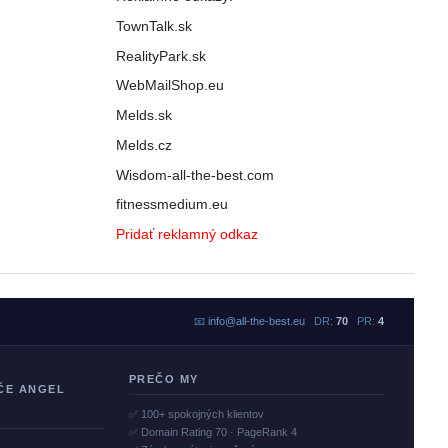
TownTalk.sk
RealityPark.sk
WebMailShop.eu
Melds.sk
Melds.cz
Wisdom-all-the-best.com
fitnessmedium.eu
Pridať reklamný odkaz
📧
info@all-the-best.eu
DR:
70
PR:
4
PREČO MY
ČE ANGEL
✅ 100+ spokojných klientov
✅ Domain Rating 70 · PageRank 4