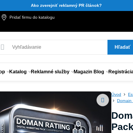
Ako zverejniť reklamný PR článok?
Pridať firmu do katalogu
Hľadať
op
Katalog
Reklamné služby
Magazin Blog
Registráci
Úvod
Es
Domain 
Doma
Pack