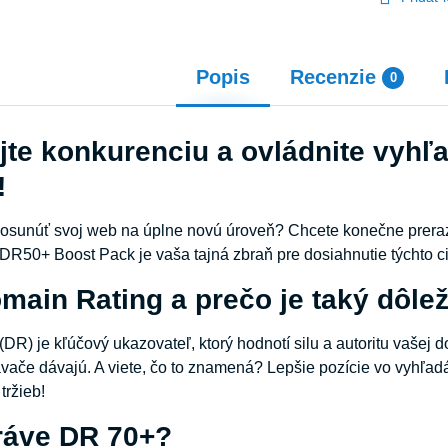
Popis
Recenzie
0
jte konkurenciu a ovládnite vyh
!
posunúť svoj web na úplne novú úroveň? Chcete konečne preraz
R50+ Boost Pack je vaša tajná zbraň pre dosiahnutie týchto ci
main Rating a prečo je taký dôlež
DR) je kľúčový ukazovateľ, ktorý hodnotí silu a autoritu vaše
vače dávajú. A viete, čo to znamená? Lepšie pozície vo vyhľad
tržieb!
ráve DR 70+?