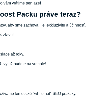
bo vám vrátime peniaze!
Boost Packu práve teraz?
, aby sme zachovali jej exkluzivitu a účinnosť.
% zľavu!
siace až roky.
 vy už budete na vrchole!
žívame len etické "white hat" SEO praktiky.