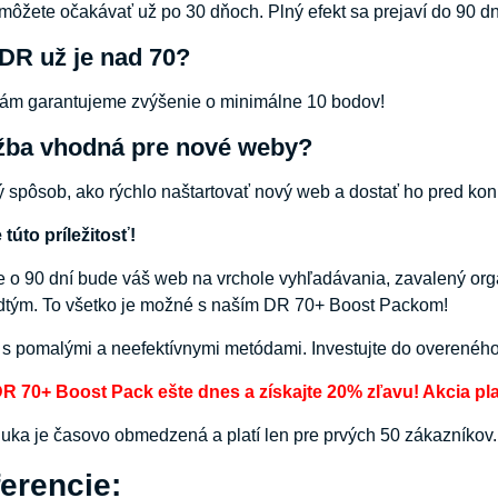
môžete očakávať už po 30 dňoch. Plný efekt sa prejaví do 90 dn
DR už je nad 70?
vám garantujeme zvýšenie o minimálne 10 bodov!
užba vhodná pre nové weby?
lý spôsob, ako rýchlo naštartovať nový web a dostať ho pred kon
túto príležitosť!
že o 90 dní bude váš web na vrchole vyhľadávania, zavalený or
dtým. To všetko je možné s naším DR 70+ Boost Packom!
 s pomalými a neefektívnymi metódami. Investujte do overeného 
DR 70+ Boost Pack ešte dnes a získajte 20% zľavu! Akcia pla
uka je časovo obmedzená a platí len pre prvých 50 zákazníkov.
erencie: