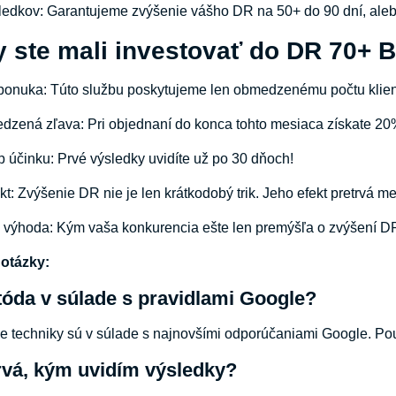
sledkov: Garantujeme zvýšenie vášho DR na 50+ do 90 dní, ale
y ste mali investovať do DR 70+ 
nuka: Túto službu poskytujeme len obmedzenému počtu klientov
dzená zľava: Pri objednaní do konca tohto mesiaca získate 20
p účinku: Prvé výsledky uvidíte už po 30 dňoch!
t: Zvýšenie DR nie je len krátkodobý trik. Jeho efekt pretrvá me
 výhoda: Kým vaša konkurencia ešte len premýšľa o zvýšení DR,
 otázky:
tóda v súlade s pravidlami Google?
e techniky sú v súlade s najnovšími odporúčaniami Google. Pou
rvá, kým uvidím výsledky?