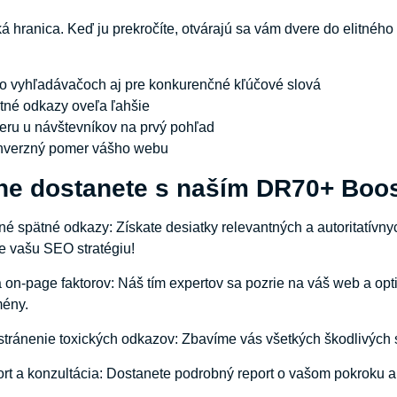
 hranica. Keď ju prekročíte, otvárajú sa vám dvere do elitnéh
o vyhľadávačoch aj pre konkurenčné kľúčové slová
tné odkazy oveľa ľahšie
ru u návštevníkov na prvý pohľad
nverzný pomer vášho webu
ne dostanete s naším DR70+ Boo
tné spätné odkazy: Získate desiatky relevantných a autoritatí
e vašu SEO stratégiu!
a on-page faktorov: Náš tím expertov sa pozrie na váš web a opt
mény.
stránenie toxických odkazov: Zbavíme vás všetkých škodlivých 
rt a konzultácia: Dostanete podrobný report o vašom pokroku 