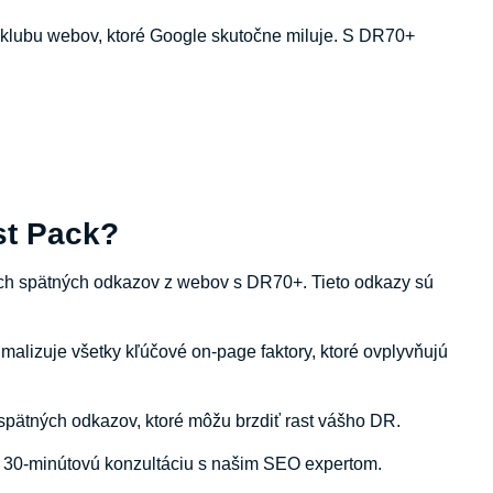
o klubu webov, ktoré Google skutočne miluje. S DR70+
st Pack?
vnych spätných odkazov z webov s DR70+. Tieto odkazy sú
imalizuje všetky kľúčové on-page faktory, ktoré ovplyvňujú
spätných odkazov, ktoré môžu brzdiť rast vášho DR.
a 30-minútovú konzultáciu s našim SEO expertom.