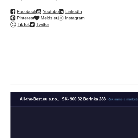
Facebook
Youtube
LinkedIn
Pinterest
Melds.eu
Instagram
TikTok
Twitter
All-the-Best.eu s.r.o., SK- 900 32 Borinka 288
| Reklamné a marketi