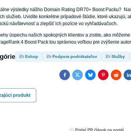
reálne výsledky nášho Domain Rating DR70+ Boost Packu? Nav
ich služieb. Uvidíte konkrétne prípadové štúdie, ktoré ukazuj
nickú návštevnosť a zlepšiť ich pozície vo vyhľadávačoch.
ríbehy úspechu našich spokojných klientov a zistite, ako môžeme
PageRank 4 Boost Pack tou správnou voľbou pre zvýšenie autor
egórie
Eshop
Podpora podnikateľov
Služby
Facebook
Twitter
Bluesky
Pinterest
Reddit
L
ajúci produkt
Pridať PR článok na portál