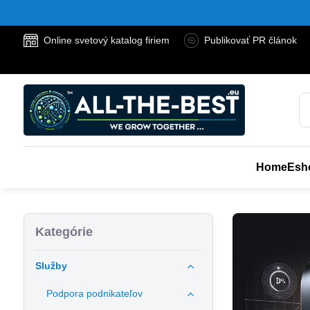
Online svetový katalog firiem
Publikovať PR článok
Home
Esh
Kategórie
Služby
Podpora podnikateľov