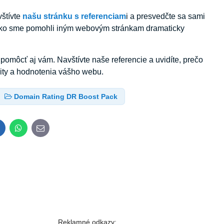
štívte
našu stránku s referenciam
i a presvedčte sa sami
ú, ako sme pomohli iným webovým stránkam dramaticky
 pomôcť aj vám. Navštívte naše referencie a uvidíte, prečo
ity a hodnotenia vášho webu.
Domain Rating DR Boost Pack
inkedIn
WhatsApp
E-
mail
Reklamné odkazy: