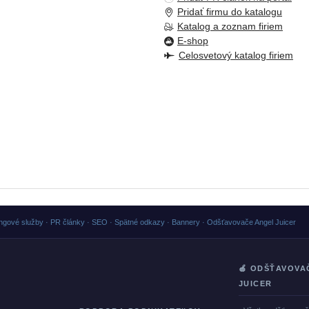
Pridať firmu do katalogu
Katalog a zoznam firiem
E-shop
Celosvetový katalog firiem
ngové služby · PR články · SEO · Spätné odkazy · Bannery · Odšťavovače Angel Juicer
🍏 ODŠŤAVOVA
JUICER