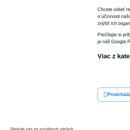
Chcete vidieť 
o účinnosti naš
zvýšiť ich orga
Prečítajte si p
je náš Google 
Viac z kat
Predchádz
Sledujte nás na sociálnych sieťach: