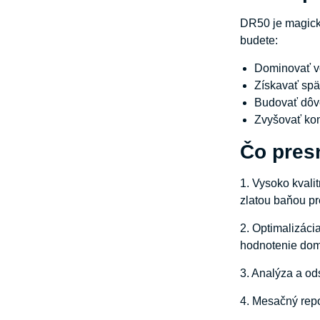
DR50 je magická
budete:
Dominovať v
Získavať spä
Budovať dôve
Zvyšovať ko
Čo pres
1. Vysoko kvali
zlatou baňou pr
2. Optimalizáci
hodnotenie do
3. Analýza a od
4. Mesačný repo