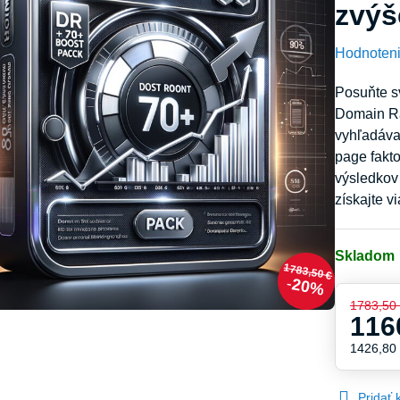
zvýš
Hodnoten
Posuňte s
Domain Ra
vyhľadávač
page fakt
výsledkov 
získajte v
Skladom
1783,50 €
20%
1783,50
116
1426,80
Pridať