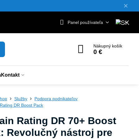
✕
Panel používateľa
Nákupný košík
0 €
a
Kontakt
hop
Služby
Podpora podnikateľov
Rating DR Boost Pack
in Rating DR 70+ Boost
: Revolučný nástroj pre