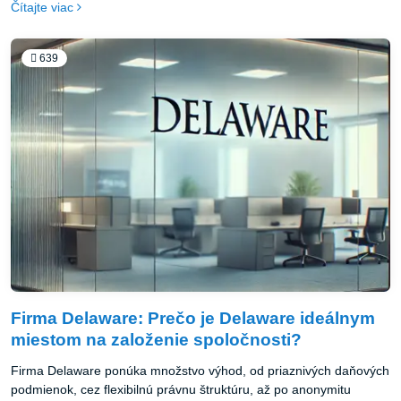
Čítajte viac
príležitostiam, investorom a prestíži, ktorú vám iné offshore
destinácie neposkytnú.
639
Firma Delaware: Prečo je Delaware ideálnym
miestom na založenie spoločnosti?
Firma Delaware ponúka množstvo výhod, od priaznivých daňových
podmienok, cez flexibilnú právnu štruktúru, až po anonymitu