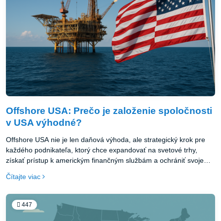
Offshore USA: Prečo je založenie spoločnosti
v USA výhodné?
Offshore USA nie je len daňová výhoda, ale strategický krok pre
každého podnikateľa, ktorý chce expandovať na svetové trhy,
získať prístup k americkým finančným službám a ochrániť svoje
aktíva. Vďaka jednoduchému zakladaciemu procesu, flexibilite a
Čítajte viac
prestíži americkej jurisdikcie je tento krok čoraz populárnejší.
447