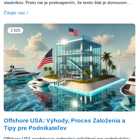
vlastníkov. Preto nie je prekvapením, že tento štát je domovom
viac ako 1,5 milióna registrovaných spoločností, vrátane väčšiny
Čítajte viac
firiem z rebríčka Fortune 500. Ak plánujete expanziu alebo
založenie firmy v USA, rozhodnutie pre firmu Delaware môže byť
jedným z najlepších krokov pre váš biznis.
525
Offshore USA: Výhody, Proces Založenia a
Tipy pre Podnikateľov
Offshore USA predstavuje jedinečnú príležitosť pre podnikateľov,