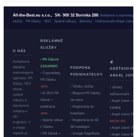
All-the-Best.eu s.r.o., SK- 900 32 Borinka 288
| Reklamné a marketingo
služby · PR články · SEO · Spätné odkazy · Bannery · Odšťavovače Angel Juicer
REKLAMNÉ
SLUŽBY
O NÁS
› PR článok
Komplexná
🍏
ZADARMO
digitálna
PODPORA
ODŠŤAVOVA
marketingová
› Copywriting
PODNIKATEĽOV
ANGEL JUIC
agentúra. PR
PR článku
články, SEO
› Všetky služby
-20%
› Všetky
obsah,
› AI SEO PR
› Blogové PR články
odšťavovače
spätné
článok +
na mieru
odkazy a
› Angel Juicer —
bannerová
publikácia
› Registrácia do
katalóg
reklama v
katalógov
-80%
› Angel Juicer 550
35+
› Spätný odkaz
› Registrácia do 60
AKCIA -5%
krajinách. V
v článku
SK katalógov
e-shope
› Angel Juicer 750
nájdete aj
› PR článok +
› Google PageRank
› Angel Juicer 85