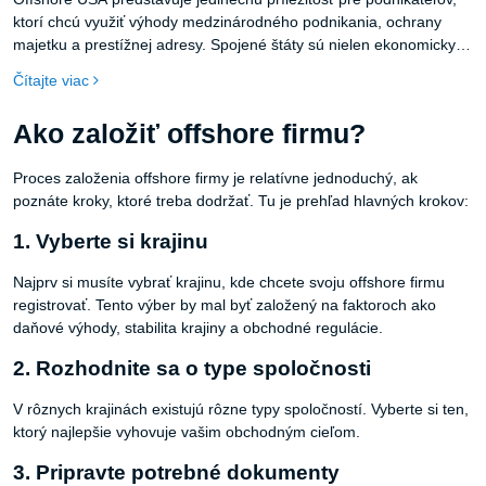
ktorí chcú využiť výhody medzinárodného podnikania, ochrany
majetku a prestížnej adresy. Spojené štáty sú nielen ekonomicky
silnou krajinou, ale aj stabilnou a dôveryhodnou lokalitou pre
Čítajte viac
podnikanie. Ak plánujete expanziu na globálny trh, offshore USA
môže byť tou správnou voľbou.
Ako založiť offshore firmu?
Proces založenia offshore firmy je relatívne jednoduchý, ak
poznáte kroky, ktoré treba dodržať. Tu je prehľad hlavných krokov:
1. Vyberte si krajinu
Najprv si musíte vybrať krajinu, kde chcete svoju offshore firmu
registrovať. Tento výber by mal byť založený na faktoroch ako
daňové výhody, stabilita krajiny a obchodné regulácie.
2. Rozhodnite sa o type spoločnosti
V rôznych krajinách existujú rôzne typy spoločností. Vyberte si ten,
ktorý najlepšie vyhovuje vašim obchodným cieľom.
3. Pripravte potrebné dokumenty