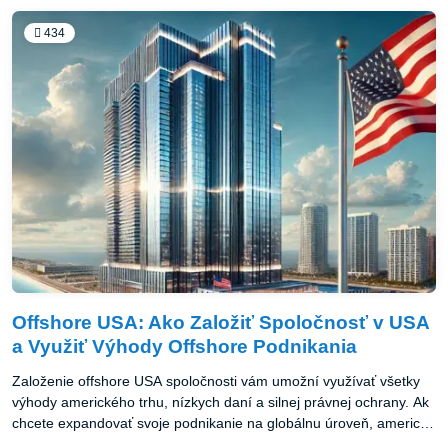
offshore podnikanie v USA, je dôležité dôkladne preskúmať všetky
právne a daňové aspekty, aby ste mohli naplno využiť výhody
434
offshore podnikania. S dobre nastavenou stratégiou môže byť
offshore USA výbornou voľbou pre globálne podnikanie.
Offshore USA: Ako Založiť Spoločnosť v USA
a Využiť Výhody Offshore Podnikania
Založenie offshore USA spoločnosti vám umožní využívať všetky
výhody amerického trhu, nízkych daní a silnej právnej ochrany. Ak
chcete expandovať svoje podnikanie na globálnu úroveň, americká
offshore firma vám môže otvoriť dvere k lepším obchodným