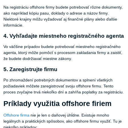
Na registráciu offshore firmy budete potrebovať rôzne dokumenty,
ako napríklad kópiu pasu, doklady o adrese a názov firmy.
Niektoré krajiny môžu vyžadovať aj finančné plány alebo ďalšie
informácie.
4. Vyhľadajte miestneho registračného agenta
Vo väčšine prípadov budete potrebovať miestneho registračného
agenta, ktorý môže pomôcť s procesom zakladania firmy a zaistiť,
že budete dodržiavať miestne zákony.
5. Zaregistrujte firmu
Po zhromaždení potrebných dokumentov a splnení všetkých
požiadaviek môžete zaregistrovať svoju offshore firmu. Tento
proces zvyčajne trvá niekoľko dní a zahŕňa poplatky za registráciu.
Príklady využitia offshore firiem
Offshore firma
nie je len o daňovej úhĺdne. Existuje mnoho
legálnych a praktických spôsobov, ako offshore firmu využiť. Tu je
niekoľko príkladov: