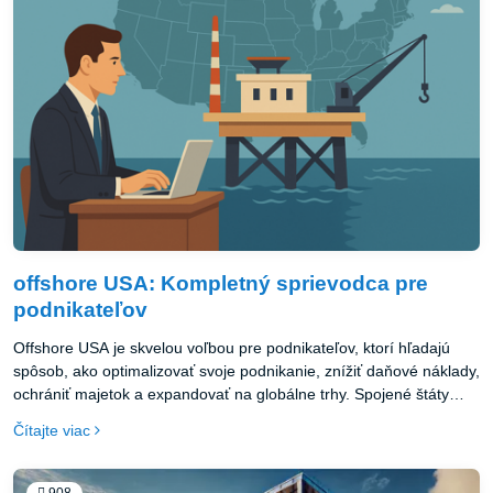
offshore USA: Kompletný sprievodca pre
podnikateľov
Offshore USA je skvelou voľbou pre podnikateľov, ktorí hľadajú
spôsob, ako optimalizovať svoje podnikanie, znížiť daňové náklady,
ochrániť majetok a expandovať na globálne trhy. Spojené štáty
ponúkajú priaznivé daňové podmienky, silný právny systém a
Čítajte viac
rýchly a jednoduchý proces registrácie, čo z nich robí ideálnu
destináciu pre offshore firmy USA. Založenie offshore firmy USA
vám poskytne prístup k mnohým výhodám, ktoré zjednodušia vaše
908