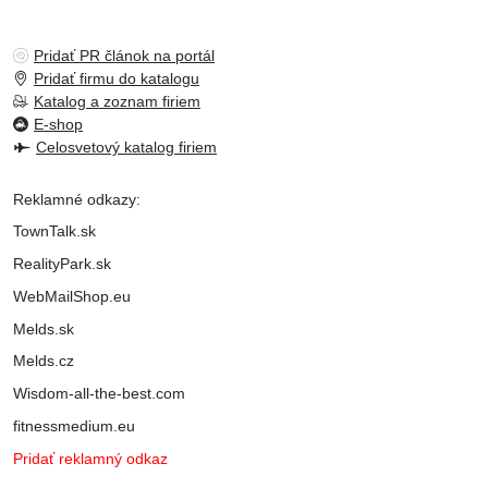
Pridať PR článok na portál
Pridať firmu do katalogu
Katalog a zoznam firiem
E-shop
Celosvetový katalog firiem
Reklamné odkazy:
TownTalk.sk
RealityPark.sk
WebMailShop.eu
Melds.sk
Melds.cz
Wisdom-all-the-best.com
fitnessmedium.eu
Pridať reklamný odkaz