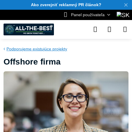
✕
Ako zverejniť reklamný PR článok?
Panel používateľa
Podporujeme existujúce projekty
Offshore firma