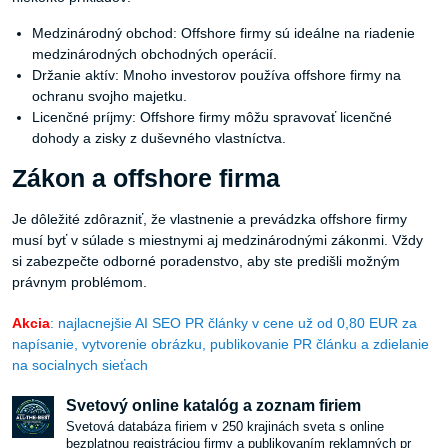
Medzinárodný obchod: Offshore firmy sú ideálne na riadenie
medzinárodných obchodných operácií.
Držanie aktív: Mnoho investorov používa offshore firmy na
ochranu svojho majetku.
Licenčné príjmy: Offshore firmy môžu spravovať licenčné
dohody a zisky z duševného vlastníctva.
Zákon a offshore firma
Je dôležité zdôrazniť, že vlastnenie a prevádzka offshore firmy
musí byť v súlade s miestnymi aj medzinárodnými zákonmi. Vždy
si zabezpečte odborné poradenstvo, aby ste predišli možným
právnym problémom.
Akcia
: najlacnejšie AI SEO PR články v cene už od 0,80 EUR za
napísanie, vytvorenie obrázku, publikovanie PR článku a zdielanie
na socialnych sieťach
Svetový online katalóg a zoznam firiem
Svetová databáza firiem v 250 krajinách sveta s online
bezplatnou registráciou firmy a publikovaním reklamných pr