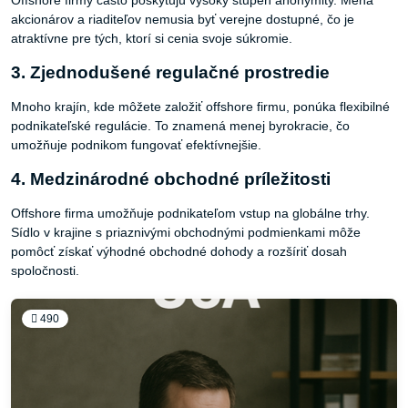
Offshore firmy často poskytujú vysoký stupeň anonymity. Mená
akcionárov a riaditeľov nemusia byť verejne dostupné, čo je
atraktívne pre tých, ktorí si cenia svoje súkromie.
3. Zjednodušené regulačné prostredie
Mnoho krajín, kde môžete založiť offshore firmu, ponúka flexibilné
podnikateľské regulácie. To znamená menej byrokracie, čo
umožňuje podnikom fungovať efektívnejšie.
4. Medzinárodné obchodné príležitosti
Offshore firma umožňuje podnikateľom vstup na globálne trhy.
Sídlo v krajine s priaznivými obchodnými podmienkami môže
pomôcť získať výhodné obchodné dohody a rozšíriť dosah
spoločnosti.
490