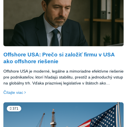
Offshore USA: Prečo si založiť firmu v USA
ako offshore riešenie
Offshore USA je moderné, legálne a mimoriadne efektívne riešenie
pre podnikateľov, ktorí hľadajú stabilitu, prestíž a jednoduchý vstup
na globálny trh. Vďaka priaznivej legislatíve v štátoch ako
Wyoming alebo Delaware je možné založiť firmu za pár dní,
Čítajte viac
spravovať ju odkiaľkoľvek na svete a využívať všetky výhody
amerického podnikateľského prostredia.
371