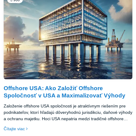
podnikanie a umožnia vám dosiahnuť úspech na medzinárodnej
úrovni. Ak sa rozhodnete založiť offshore firmu USA, odporúčame
vám spolupracovať s odborníkmi na offshore podnikanie, ktorí vám
pomôžu optimalizovať proces zakladania a správu vašej
spoločnosti.
Offshore USA: Ako Založiť Offshore
Spoločnosť v USA a Maximalizovať Výhody
Založenie offshore USA spoločnosti je atraktívnym riešením pre
podnikateľov, ktorí hľadajú dôveryhodnú jurisdikciu, daňové výhody
a ochranu majetku. Hoci USA nepatria medzi tradičné offshore
destinácie, štáty ako Delaware, Wyoming a Nevada ponúkajú
Čítajte viac
ideálne podmienky pre zahraničných podnikateľov. Ak zvažujete