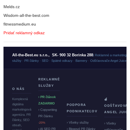
Melds.cz
Wisdom-all-the-best.com
fitnessmedium.eu
Pridať reklamný odkaz
All-the-Best.eu s.r.o., SK- 900 32 Borinka 288
| Reklamné a marketingo
služby · PR články · SEO · Spätné odkazy · Bannery · Odšťavovače Angel Juicer
REKLAMNÉ
SLUŽBY
O NÁS
› PR článok
Komplexná
🍏
ZADARMO
digitálna
PODPORA
ODŠŤAVOVA
marketingová
› Copywriting
PODNIKATEĽOV
ANGEL JUIC
agentúra. PR
PR článku
články, SEO
› Všetky služby
-20%
› Všetky
obsah,
› AI SEO PR
› Blogové PR články
odšťavovače