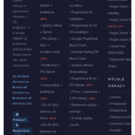
spätné
článok +
na mieru
odkazy a
› Angel Juicer —
bannerová
publikácia
› Registrácia do
katalóg
reklama v
katalógov
-80%
› Angel Juicer 550
35+
› Spätný odkaz
› Registrácia do 60
AKCIA -5%
krajinách. V
v článku
SK katalógov
e-shope
› Angel Juicer 750
nájdete aj
› PR článok +
› Google PageRank
› Angel Juicer 85
prémiové
SEO +
Boost Pack
› Hrubé sito
odšťavovače
sociálne siete
› Domain Rating DR
5500/7500
Angel Juicer.
Boost Pack
-20%
› Náhradné diely
30+ rokov
› Publikovať 1
› Spätné odkazy
skúseností.
Angel
PR článok
(linkbuilding)
📧 info@all-
› Registrácia firmy +
-20%
RÝCHLE
the-best.eu
› Copywriting +
PR článok
-20%
ODKAZY
🌐 www.all-
publikácia
› Firma + topovanie +
the-best.eu
› Domov
🌐 wisdom-all-
2 PR články
-20%
-20%
the-best.com
› Prihlásenie
› 10× AI SEO
› Reklamné služby -
› Registrácia
článkov od
prehľad
🔐
› Nákupný košík
€4/ks
› E-shop služby -
-80%
Prihlásiť
› Ochrana súkrom
› 50× AI SEO
cenník
📝
› Kontakt
Registrácia
článkov od