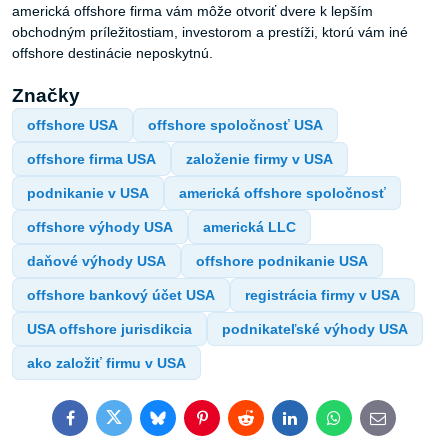
americká offshore firma vám môže otvoriť dvere k lepším
obchodným príležitostiam, investorom a prestíži, ktorú vám iné
offshore destinácie neposkytnú.
Značky
offshore USA
offshore spoločnosť USA
offshore firma USA
založenie firmy v USA
podnikanie v USA
americká offshore spoločnosť
offshore výhody USA
americká LLC
daňové výhody USA
offshore podnikanie USA
offshore bankový účet USA
registrácia firmy v USA
USA offshore jurisdikcia
podnikateľské výhody USA
ako založiť firmu v USA
Facebook
Twitter
Bluesky
Pinterest
Reddit
LinkedIn
WhatsApp
E-
mail