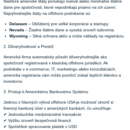
Niektoré americké štáty ponúkajú nulové alebo minimálne štátne
dane pre spoločnosti, ktoré nepodnikajú priamo na ich území.
Najvýhodnejšie štáty na offshore podnikanie sú:
Delaware
– Obľúbený pre veľké korporácie a startupy.
Nevada
– Žiadne štátne dane a vysoká úroveň súkromia.
Wyoming
– Silná ochrana aktív a nízke náklady na registráciu.
2. Dôveryhodnosť a Prestíž
Americká firma automaticky pôsobí dôveryhodnejšie ako
spoločnosť registrovaná v klasickej offshore jurisdikcii. Ak
podnikáte v e-commerce, IT, marketingu alebo konzultáciách,
americká registrácia vám môže pomôcť získať lepších klientov a
investorov.
3. Prístup k Americkému Bankovému Systému
Jednou z hlavných výhod offshore USA je možnosť otvoriť si
firemný bankový účet v amerických bankách, čo umožňuje:
✔ Jednoduchšie medzinárodné transakcie
✔ Vyššiu úroveň bezpečnosti financií
✔ Spoľahlivé spracovanie platieb v USD