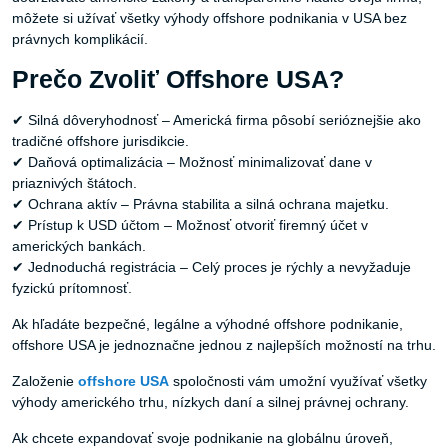
môžete si užívať všetky výhody offshore podnikania v USA bez
právnych komplikácií.
Prečo Zvoliť Offshore USA?
✔ Silná dôveryhodnosť – Americká firma pôsobí serióznejšie ako
tradičné offshore jurisdikcie.
✔ Daňová optimalizácia – Možnosť minimalizovať dane v
priaznivých štátoch.
✔ Ochrana aktív – Právna stabilita a silná ochrana majetku.
✔ Prístup k USD účtom – Možnosť otvoriť firemný účet v
amerických bankách.
✔ Jednoduchá registrácia – Celý proces je rýchly a nevyžaduje
fyzickú prítomnosť.
Ak hľadáte bezpečné, legálne a výhodné offshore podnikanie,
offshore USA je jednoznačne jednou z najlepších možností na trhu.
Založenie
offshore
USA
spoločnosti vám umožní využívať všetky
výhody amerického trhu, nízkych daní a silnej právnej ochrany.
Ak chcete expandovať svoje podnikanie na globálnu úroveň,