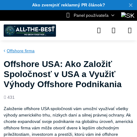
✕
Ako zverejniť reklamný PR článok?
Panel používateľa
Offshore firma
Offshore USA: Ako Založiť
Spoločnosť v USA a Využiť
Výhody Offshore Podnikania
Počet
431
zobrazení
Založenie offshore USA spoločnosti vám umožní využívať všetky
výhody amerického trhu, nízkych daní a silnej právnej ochrany. Ak
chcete expandovať svoje podnikanie na globálnu úroveň, americká
offshore firma vám môže otvoriť dvere k lepším obchodným
príležitostiam, investorom a prestíži, ktorú vám iné offshore