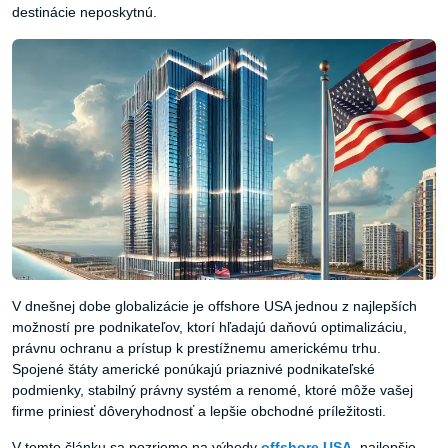
destinácie neposkytnú.
V dnešnej dobe globalizácie je offshore USA jednou z najlepších
možností pre podnikateľov, ktorí hľadajú daňovú optimalizáciu,
právnu ochranu a prístup k prestížnemu americkému trhu.
Spojené štáty americké ponúkajú priaznivé podnikateľské
podmienky, stabilný právny systém a renomé, ktoré môže vašej
firme priniesť dôveryhodnosť a lepšie obchodné príležitosti.
V tomto článku sa pozrieme na výhody
offshore
USA
, najlepšie