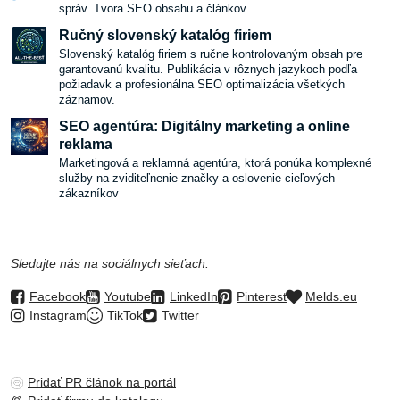
správ. Tvora SEO obsahu a článkov.
Ručný slovenský katalóg firiem
Slovenský katalóg firiem s ručne kontrolovaným obsah pre
garantovanú kvalitu. Publikácia v rôznych jazykoch podľa
požiadavk a profesionálna SEO optimalizácia všetkých
záznamov.
SEO agentúra: Digitálny marketing a online
reklama
Marketingová a reklamná agentúra, ktorá ponúka komplexné
služby na zviditeľnenie značky a oslovenie cieľových
zákazníkov
Sledujte nás na sociálnych sieťach:
Facebook
Youtube
LinkedIn
Pinterest
Melds.eu
Instagram
TikTok
Twitter
Pridať PR článok na portál