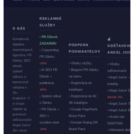
REKLAMNÉ
SLUŽBY
O NÁS
› PR článok
Komplexná
🍏
ZADARMO
digitálna
PODPORA
ODŠŤAVOVA
marketingová
› Copywriting
PODNIKATEĽOV
ANGEL JUIC
agentúra. PR
PR článku
články, SEO
› Všetky služby
-20%
› Všetky
obsah,
› AI SEO PR
› Blogové PR články
odšťavovače
spätné
článok +
na mieru
odkazy a
› Angel Juicer —
bannerová
publikácia
› Registrácia do
katalóg
reklama v
katalógov
-80%
› Angel Juicer 550
35+
› Spätný odkaz
› Registrácia do 60
AKCIA -5%
krajinách. V
v článku
SK katalógov
e-shope
› Angel Juicer 750
nájdete aj
› PR článok +
› Google PageRank
› Angel Juicer 85
prémiové
SEO +
Boost Pack
› Hrubé sito
odšťavovače
sociálne siete
› Domain Rating DR
5500/7500
Angel Juicer.
Boost Pack
-20%
› Náhradné diely
30+ rokov