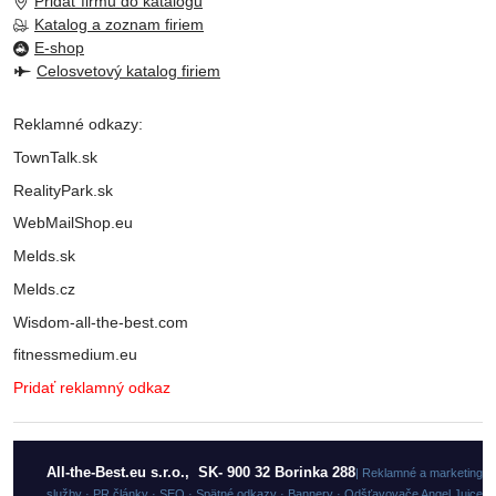
Pridať firmu do katalogu
Katalog a zoznam firiem
E-shop
Celosvetový katalog firiem
Reklamné odkazy:
TownTalk.sk
RealityPark.sk
WebMailShop.eu
Melds.sk
Melds.cz
Wisdom-all-the-best.com
fitnessmedium.eu
Pridať reklamný odkaz
All-the-Best.eu s.r.o., SK- 900 32 Borinka 288
| Reklamné a marketingo
služby · PR články · SEO · Spätné odkazy · Bannery · Odšťavovače Angel Juicer