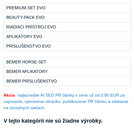
jazdec len na rovnako šťastnom koni, ktorý je zdravý, zotavený a
uvoľnený. Až potom môže tento pozorne a ochotne spolupracovať.
PREMIUM-SET EVO
BEAUTY-PACK EVO
RIADIACI PRÍSTROJ EVO
APLIKÁTORY EVO
PRÍSLUŠENSTVO EVO
BEMER HORSE-SET
BEMER APLIKATORY
BEMER PRÍSLUŠENSTVO
Akcia
: najlacnejšie AI SEO PR články v cene už od 0,80 EUR za
napísanie, vytvorenie obrázku, publikovanie PR článku a zdielanie
na socialnych sieťach