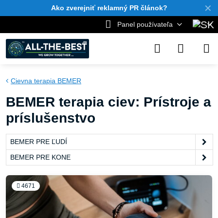
✕
Ako zverejniť reklamný PR článok?
Panel používateľa
Cievna terapia BEMER
BEMER terapia ciev: Prístroje a
príslušenstvo
BEMER PRE ĽUDÍ
BEMER PRE KONE
4671