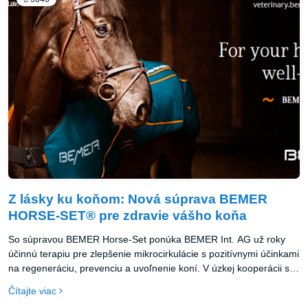
Z lásky ku koňom: Nová súprava BEMER
HORSE-SET® pre zdravie vášho koňa
So súpravou BEMER Horse-Set ponúka BEMER Int. AG už roky
účinnú terapiu pre zlepšenie mikrocirkulácie s pozitívnymi účinkami
na regeneráciu, prevenciu a uvoľnenie koní. V úzkej kooperácii s
osobnosťami jazdeckého športu bola neustále vyvíjaná - a
Čítajte viac
obsahuje teraz nové prvky a premyslené detaily. Naozaj šťastný je