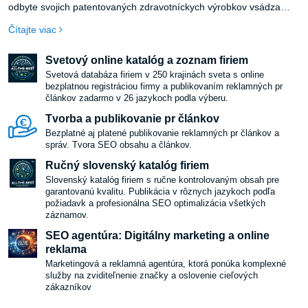
odbyte svojich patentovaných zdravotníckych výrobkov vsádza
BEMER od začiatku dôsledne na priamy predaj. Podnik dosiahol
Čítajte viac
za uplynulé roky silnú mieru rastu a neustále hľadá nových
obchodných partnerov.
Svetový online katalóg a zoznam firiem
Svetová databáza firiem v 250 krajinách sveta s online
bezplatnou registráciou firmy a publikovaním reklamných pr
článkov zadarmo v 26 jazykoch podla výberu.
Tvorba a publikovanie pr článkov
Bezplatné aj platené publikovanie reklamných pr článkov a
správ. Tvora SEO obsahu a článkov.
Ručný slovenský katalóg firiem
Slovenský katalóg firiem s ručne kontrolovaným obsah pre
garantovanú kvalitu. Publikácia v rôznych jazykoch podľa
požiadavk a profesionálna SEO optimalizácia všetkých
záznamov.
SEO agentúra: Digitálny marketing a online
reklama
Marketingová a reklamná agentúra, ktorá ponúka komplexné
služby na zviditeľnenie značky a oslovenie cieľových
zákazníkov