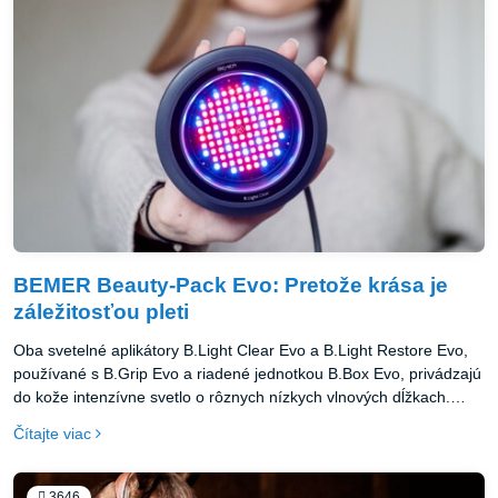
signál používať ešte pohodlnejšie a jednoduchšie ako predtým.
BEMER Beauty-Pack Evo: Pretože krása je
záležitosťou pleti
Oba svetelné aplikátory B.Light Clear Evo a B.Light Restore Evo,
používané s B.Grip Evo a riadené jednotkou B.Box Evo, privádzajú
do kože intenzívne svetlo o rôznych nízkych vlnových dĺžkach.
Odborníci to nazývajú Low Level Light Therapy (LLLT). Znie to
Čítajte viac
možno zložite, ale je to vlastne celkom jednoduché.
3646