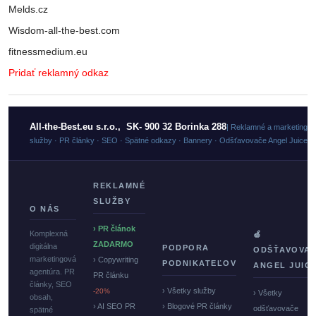
Melds.cz
Wisdom-all-the-best.com
fitnessmedium.eu
Pridať reklamný odkaz
All-the-Best.eu s.r.o., SK- 900 32 Borinka 288
| Reklamné a marketingo
služby · PR články · SEO · Spätné odkazy · Bannery · Odšťavovače Angel Juicer
REKLAMNÉ
SLUŽBY
O NÁS
› PR článok
Komplexná
🍏
ZADARMO
digitálna
PODPORA
ODŠŤAVOVA
marketingová
› Copywriting
PODNIKATEĽOV
ANGEL JUIC
agentúra. PR
PR článku
články, SEO
› Všetky služby
-20%
› Všetky
obsah,
› AI SEO PR
› Blogové PR články
odšťavovače
spätné