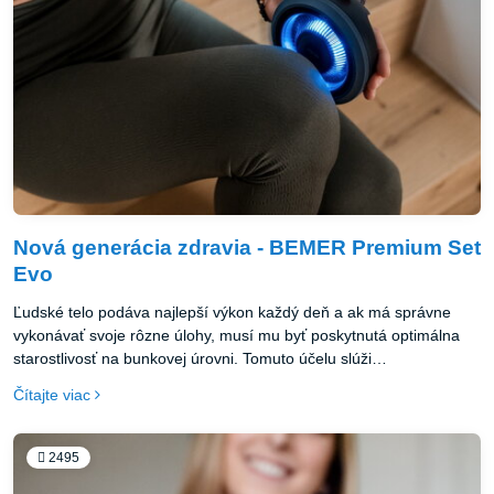
Nová generácia zdravia - BEMER Premium Set
Evo
Ľudské telo podáva najlepší výkon každý deň a ak má správne
vykonávať svoje rôzne úlohy, musí mu byť poskytnutá optimálna
starostlivosť na bunkovej úrovni. Tomuto účelu slúži
mikrocirkulácia, ktorá dodáva krv do ciev s malým, dokonca
Čítajte viac
najmenším priemerom. A práve na týchto miestach sa prejavujú
účinky BEMER. Spoločnosť so sídlom v Lichtenštajnsku vyvinula
špeciálnu aplikáciu na podporu obmedzenej mikro cirkulácie. S
2495
novým produktovým radom BEMER Evo je možné patentovaný