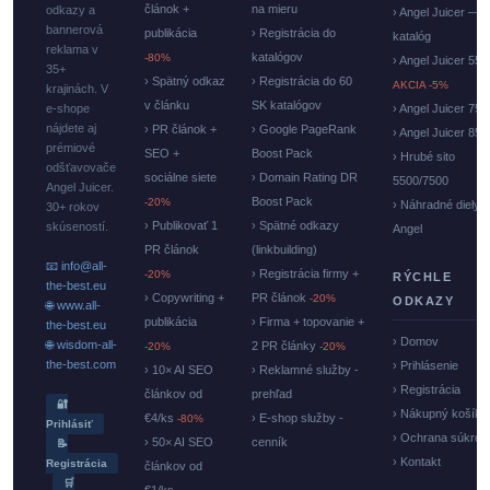
článok +
na mieru
odkazy a
› Angel Juicer —
bannerová
publikácia
› Registrácia do
katalóg
reklama v
katalógov
-80%
› Angel Juicer 550
35+
› Spätný odkaz
› Registrácia do 60
AKCIA -5%
krajinách. V
v článku
SK katalógov
e-shope
› Angel Juicer 750
nájdete aj
› PR článok +
› Google PageRank
› Angel Juicer 85
prémiové
SEO +
Boost Pack
› Hrubé sito
odšťavovače
sociálne siete
› Domain Rating DR
5500/7500
Angel Juicer.
Boost Pack
-20%
› Náhradné diely
30+ rokov
› Publikovať 1
› Spätné odkazy
skúseností.
Angel
PR článok
(linkbuilding)
📧 info@all-
› Registrácia firmy +
-20%
RÝCHLE
the-best.eu
› Copywriting +
PR článok
-20%
ODKAZY
🌐 www.all-
publikácia
› Firma + topovanie +
the-best.eu
› Domov
🌐 wisdom-all-
2 PR články
-20%
-20%
the-best.com
› Prihlásenie
› 10× AI SEO
› Reklamné služby -
› Registrácia
článkov od
prehľad
🔐
› Nákupný košík
€4/ks
› E-shop služby -
-80%
Prihlásiť
› Ochrana súkrom
› 50× AI SEO
cenník
📝
› Kontakt
Registrácia
článkov od
🛒
€1/ks