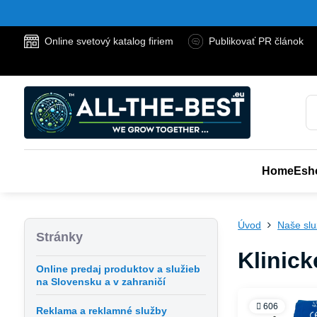
Online svetový katalog firiem
Publikovať PR článok
Home
Esh
Úvod
Naše sl
Stránky
Klinick
Online predaj produktov a služieb
na Slovensku a v zahraničí
606
Reklama a reklamné služby