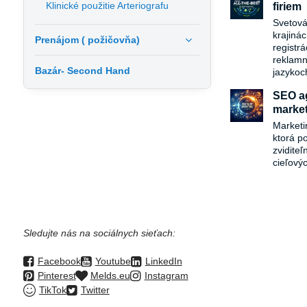
Klinické použitie Arteriografu
firiem
Svetová
krajiná
Prenájom ( požičovňa)
registr
reklamn
Bazár- Second Hand
jazykoc
SEO ag
market
Marketi
ktorá p
zvidite
cieľový
Sledujte nás na sociálnych sieťach:
Facebook
Youtube
LinkedIn
Pinterest
Melds.eu
Instagram
TikTok
Twitter