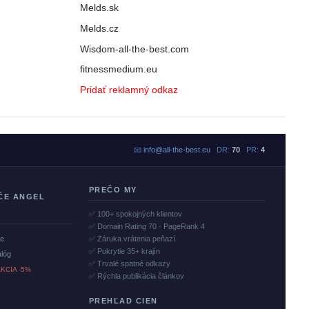
Melds.sk
Melds.cz
Wisdom-all-the-best.com
fitnessmedium.eu
Pridať reklamný odkaz
📧
info@all-the-best.eu
DR:
70
PR:
4
PREČO MY
ČE ANGEL
✅ 100+ spokojných klientov
✅ Domain Rating 70 · PageRank 4
če
✅ Záruka vrátenia peňazí
✅ Pokrytie 35+ krajín
alóg
✅ Trvalé spätné odkazy
KCIA -5%
✅ Rýchla publikácia článkov
PREHĽAD CIEN