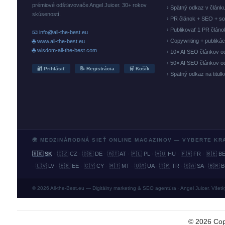
prémiové odšťavovače Angel Juicer. 30+ rokov
› Spätný odkaz v článk
skúseností.
› PR článok + SEO + so
› Publikovať 1 PR člán
📧 info@all-the-best.eu
› Copywriting + publiká
🌐 www.all-the-best.eu
🌐 wisdom-all-the-best.com
› 10× AI SEO článkov o
› 50× AI SEO článkov o
🔐 Prihlásiť
📝 Registrácia
🛒 Košík
› Spätný odkaz na titul
🌍 MEDZINÁRODNÁ SIEŤ ONLINE MAGAZINOV — VYBERTE KR
🇸🇰 SK
·
🇨🇿 CZ
·
🇩🇪 DE
·
🇦🇹 AT
·
🇵🇱 PL
·
🇭🇺 HU
·
🇫🇷 FR
·
🇧🇪 B
·
🇱🇻 LV
·
🇪🇪 EE
·
🇨🇾 CY
·
🇲🇹 MT
·
🇺🇦 UA
·
🇹🇷 TR
·
🇸🇦 SA
·
🇧🇷 
© 2026 All-the-Best.eu — Digitálny marketing & SEO agentúra · Angel Juicer. Všet
©
2026
Cop