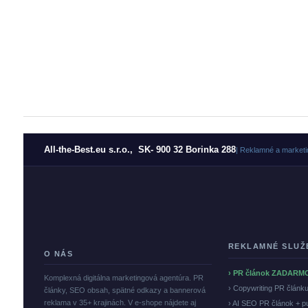
All-the-Best.eu s.r.o., SK- 900 32 Borinka 288
| Reklamné a marketi
REKLAMNÉ SLUŽ
O NÁS
› PR článok ZADARM
Komplexná digitálna marketingová agentúra. PR
› Copywriting PR článk
články, SEO obsah, spätné odkazy a bannerová
reklama v 35+ krajinách. V e-shope nájdete aj
› AI SEO PR článok + p