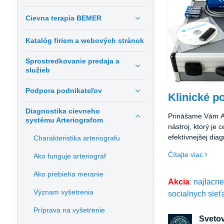
Cievna terapia BEMER
Katalóg firiem a webových stránok
Sprostredkovanie predaja a
služieb
Podpora podnikateľov
Klinické po
Diagnostika cievneho
Prinášame Vám Art
systému Arteriografom
nástroj, ktorý je 
efektívnejšej dia
Charakteristika arteriografu
vášho zdravotného
Čítajte viac
Ako funguje arteriograf
Arteriografu je v
poskytovateľov zdr
Ako prebieha meranie
pre pacientov, kto
Akcia
: najlacn
komplexné merani
Význam vyšetrenia
socialnych sieť
Príprava na vyšetrenie
Svetov