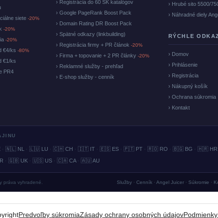
› Registrácia do 60 SK katalógov
› Hrubé sito 5500/75
u
› Google PageRank Boost Pack
› Náhradné diely Ang
ciálne siete
-20%
› Domain Rating DR Boost Pack
ok
-20%
› Spätné odkazy (linkbuilding)
RÝCHLE ODKA
cia
-20%
› Registrácia firmy + PR článok
-20%
d €4/ks
-80%
› Domov
› Firma + topovanie + 2 PR články
-20%
d €1/ks
› Prihlásenie
› Reklamné služby - prehľad
ke PR4
› Registrácia
› E-shop služby - cenník
› Nákupný košík
› Ochrana súkromia
› Kontakt
AJINU
E
·
🇳🇱 NL
·
🇱🇺 LU
·
🇨🇭 CH
·
🇮🇹 IT
·
🇪🇸 ES
·
🇵🇹 PT
·
🇷🇴 RO
·
🇧🇬 BG
·
🇭🇷 HR
BR
·
🇬🇧 UK
·
🇺🇸 US
·
🇨🇦 CA
·
🇦🇺 AU
ky práva vyhradené.
Služby
·
Cenník
·
Angel Juicer
·
Súkromie
·
K
yright
Predvoľby súkromia
Zásady ochrany osobných údajov
Podmienky