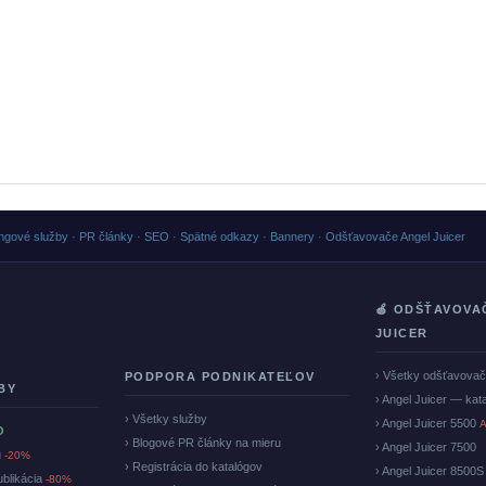
ngové služby · PR články · SEO · Spätné odkazy · Bannery · Odšťavovače Angel Juicer
🍏 ODŠŤAVOVA
JUICER
› Všetky odšťavova
PODPORA PODNIKATEĽOV
BY
› Angel Juicer — kat
› Všetky služby
› Angel Juicer 5500
A
O
› Blogové PR články na mieru
› Angel Juicer 7500
u
-20%
› Registrácia do katalógov
› Angel Juicer 8500S
ublikácia
-80%