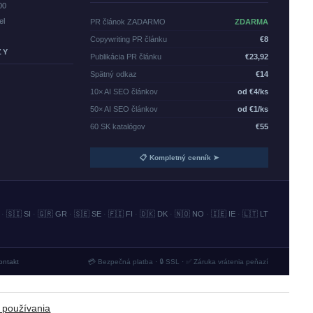
00
el
PR článok ZADARMO
ZDARMA
Copywriting PR článku
€8
ZY
Publikácia PR článku
€23,92
Spätný odkaz
€14
10× AI SEO článkov
od €4/ks
50× AI SEO článkov
od €1/ks
60 SK katalógov
€55
📋 Kompletný cenník ➤
·
🇸🇮 SI
·
🇬🇷 GR
·
🇸🇪 SE
·
🇫🇮 FI
·
🇩🇰 DK
·
🇳🇴 NO
·
🇮🇪 IE
·
🇱🇹 LT
ontakt
💳 Bezpečná platba · 🔒 SSL · ✅ Záruka vrátenia peňazí
 používania