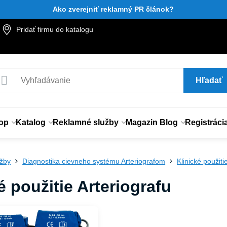
Ako zverejniť reklamný PR článok?
Pridať firmu do katalogu
Hľadať
op
Katalog
Reklamné služby
Magazin Blog
Registráci
užby
Diagnostika cievneho systému Arteriografom
Klinické použiti
é použitie Arteriografu