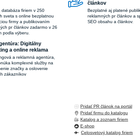
článkov
 databáza firiem v 250
Bezplatné aj platené publi
ch sveta s online bezplatnou
reklamných pr článkov a s
áciou firmy a publikovaním
SEO obsahu a článkov.
ých pr článkov zadarmo v 26
h podla výberu.
entúra: Digitálny
ing a online reklama
ngová a reklamná agentúra,
onúka komplexné služby na
ľnenie značky a oslovenie
ch zákazníkov
Pridať PR článok na portál
Pridať firmu do katalogu
Katalog a zoznam firiem
E-shop
Celosvetový katalog firiem