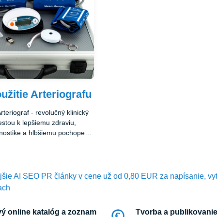
užitie Arteriografu
eriograf - revolučný klinický
cestou k lepšiemu zdraviu,
gnostike a hlbšiemu pochopeniu
 stavu. Klinické použitie
ýznamné nielen pre
avotnej starostlivosti, ale aj
rí hľadajú presné, spoľahlivé a
ejšie AI SEO PR články v cene už od 0,80 EUR za napísanie, vy
a svojho zdravia.
ach
ý online katalóg a zoznam
Tvorba a publikovanie