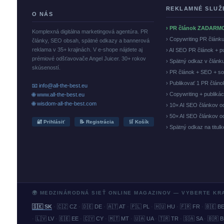
REKLAMNÉ SLUŽ
O NÁS
› PR článok ZADARM
Komplexná digitálna marketingová agentúra. PR
› Copywriting PR článk
články, SEO obsah, spätné odkazy a bannerová
reklama v 35+ krajinách. V e-shope nájdete aj
› AI SEO PR článok + p
prémiové odšťavovače Angel Juicer. 30+ rokov
› Spätný odkaz v článk
skúseností.
› PR článok + SEO + so
› Publikovať 1 PR člán
📧 info@all-the-best.eu
› Copywriting + publiká
🌐 www.all-the-best.eu
🌐 wisdom-all-the-best.com
› 10× AI SEO článkov o
› 50× AI SEO článkov o
🔐 Prihlásiť
📝 Registrácia
🛒 Košík
› Spätný odkaz na titul
🌍 MEDZINÁRODNÁ SIEŤ ONLINE MAGAZINOV — VYBERTE KR
🇸🇰 SK
·
🇨🇿 CZ
·
🇩🇪 DE
·
🇦🇹 AT
·
🇵🇱 PL
·
🇭🇺 HU
·
🇫🇷 FR
·
🇧🇪 B
·
🇱🇻 LV
·
🇪🇪 EE
·
🇨🇾 CY
·
🇲🇹 MT
·
🇺🇦 UA
·
🇹🇷 TR
·
🇸🇦 SA
·
🇧🇷 