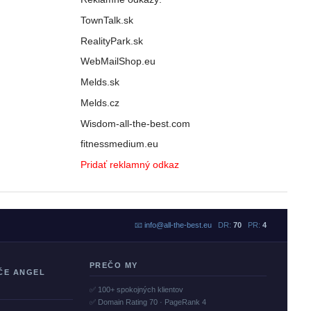
TownTalk.sk
RealityPark.sk
WebMailShop.eu
Melds.sk
Melds.cz
Wisdom-all-the-best.com
fitnessmedium.eu
Pridať reklamný odkaz
📧
info@all-the-best.eu
DR:
70
PR:
4
PREČO MY
ČE ANGEL
✅ 100+ spokojných klientov
✅ Domain Rating 70 · PageRank 4