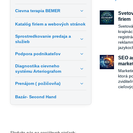
Cievna terapia BEMER
Svetov
firiem
Katalóg firiem a webových stránok
Svetová
krajiná
Sprostredkovanie predaja a
registr
služieb
reklamn
jazykoc
Podpora podnikateľov
SEO ag
market
Diagnostika cievneho
Marketi
systému Arteriografom
ktorá p
zvidite
Prenájom ( požičovňa)
cieľový
Bazár- Second Hand
Sledujte nás na sociálnych sieťach: