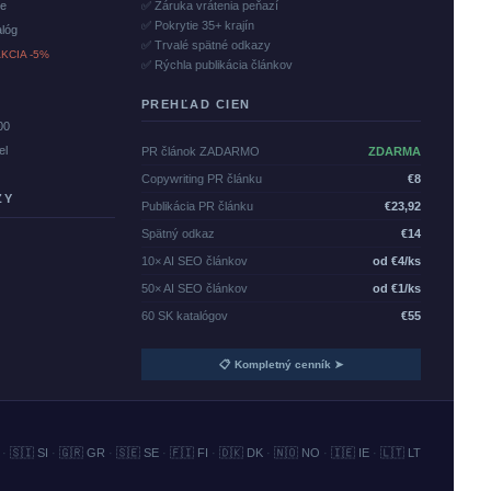
če
✅ Záruka vrátenia peňazí
✅ Pokrytie 35+ krajín
alóg
✅ Trvalé spätné odkazy
KCIA -5%
✅ Rýchla publikácia článkov
PREHĽAD CIEN
00
el
PR článok ZADARMO
ZDARMA
Copywriting PR článku
€8
ZY
Publikácia PR článku
€23,92
Spätný odkaz
€14
10× AI SEO článkov
od €4/ks
50× AI SEO článkov
od €1/ks
60 SK katalógov
€55
📋 Kompletný cenník ➤
·
🇸🇮 SI
·
🇬🇷 GR
·
🇸🇪 SE
·
🇫🇮 FI
·
🇩🇰 DK
·
🇳🇴 NO
·
🇮🇪 IE
·
🇱🇹 LT