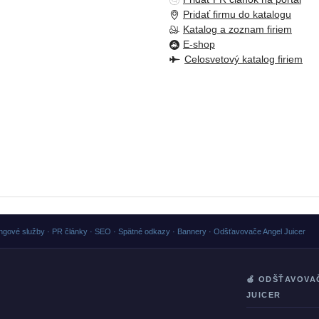
Pridať firmu do katalogu
Katalog a zoznam firiem
E-shop
Celosvetový katalog firiem
ngové služby · PR články · SEO · Spätné odkazy · Bannery · Odšťavovače Angel Juicer
🍏 ODŠŤAVOVA
JUICER