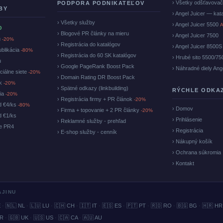
› Všetky odšťavova
PODPORA PODNIKATEĽOV
BY
› Angel Juicer — kat
› Všetky služby
› Angel Juicer 5500
A
O
› Blogové PR články na mieru
› Angel Juicer 7500
u
-20%
› Registrácia do katalógov
› Angel Juicer 8500S
ublikácia
-80%
› Registrácia do 60 SK katalógov
› Hrubé sito 5500/75
u
› Google PageRank Boost Pack
› Náhradné diely Ang
ciálne siete
-20%
› Domain Rating DR Boost Pack
ok
-20%
› Spätné odkazy (linkbuilding)
RÝCHLE ODKA
cia
-20%
› Registrácia firmy + PR článok
-20%
d €4/ks
-80%
› Domov
› Firma + topovanie + 2 PR články
-20%
d €1/ks
› Prihlásenie
› Reklamné služby - prehľad
ke PR4
› Registrácia
› E-shop služby - cenník
› Nákupný košík
› Ochrana súkromia
› Kontakt
AJINU
E
·
🇳🇱 NL
·
🇱🇺 LU
·
🇨🇭 CH
·
🇮🇹 IT
·
🇪🇸 ES
·
🇵🇹 PT
·
🇷🇴 RO
·
🇧🇬 BG
·
🇭🇷 HR
BR
·
🇬🇧 UK
·
🇺🇸 US
·
🇨🇦 CA
·
🇦🇺 AU