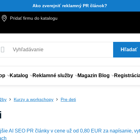
Ako zverejniť reklamný PR článok?
Pridať firmu do katalogu
Hľadať
op
Katalog
Reklamné služby
Magazin Blog
Registráci
užby
Kurzy a workschopy
Pre deti
i
ejšie AI SEO PR články v cene už od 0,80 EUR za napísanie, vy
ach