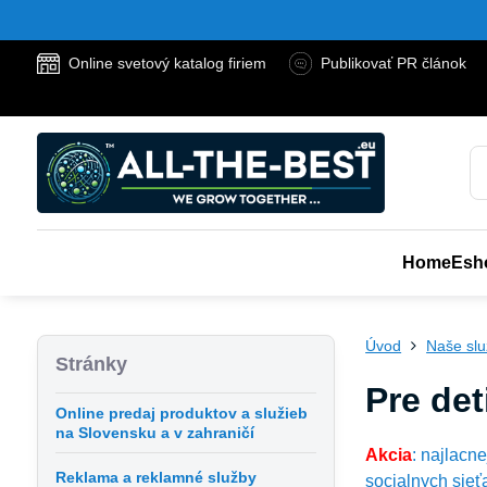
Online svetový katalog firiem
Publikovať PR článok
Home
Esh
Úvod
Naše sl
Stránky
Pre det
Online predaj produktov a služieb
na Slovensku a v zahraničí
Akcia
: najlacn
Reklama a reklamné služby
socialnych sieť