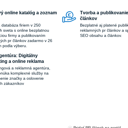
ý online katalóg a zoznam
Tvorba a publikovanie
článkov
 databáza firiem v 250
Bezplatné aj platené publi
ch sveta s online bezplatnou
reklamných pr článkov a s
áciou firmy a publikovaním
SEO obsahu a článkov.
ých pr článkov zadarmo v 26
h podla výberu.
entúra: Digitálny
ing a online reklama
ngová a reklamná agentúra,
onúka komplexné služby na
ľnenie značky a oslovenie
ch zákazníkov
Pridať PR článok na portál