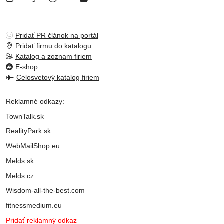
Pridať PR článok na portál
Pridať firmu do katalogu
Katalog a zoznam firiem
E-shop
Celosvetový katalog firiem
Reklamné odkazy:
TownTalk.sk
RealityPark.sk
WebMailShop.eu
Melds.sk
Melds.cz
Wisdom-all-the-best.com
fitnessmedium.eu
Pridať reklamný odkaz