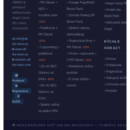
nájdete aj
› PR článok +
› Google PageRank
› Angel Juicer 85
prémiové
SEO +
Boost Pack
› Hrubé sito
odšťavovače
sociálne siete
› Domain Rating DR
5500/7500
Angel Juicer.
Boost Pack
-20%
› Náhradné diely
30+ rokov
› Publikovať 1
› Spätné odkazy
skúseností.
Angel
PR článok
(linkbuilding)
📧 info@all-
› Registrácia firmy +
-20%
RÝCHLE
the-best.eu
› Copywriting +
PR článok
-20%
ODKAZY
🌐 www.all-
publikácia
› Firma + topovanie +
the-best.eu
› Domov
🌐 wisdom-all-
2 PR články
-20%
-20%
the-best.com
› Prihlásenie
› 10× AI SEO
› Reklamné služby -
› Registrácia
článkov od
prehľad
🔐
› Nákupný košík
€4/ks
› E-shop služby -
-80%
Prihlásiť
› Ochrana súkrom
› 50× AI SEO
cenník
📝
› Kontakt
Registrácia
článkov od
🛒
€1/ks
Košík
› Spätný odkaz
na titulke PR4
🌍 MEDZINÁRODNÁ SIEŤ ONLINE MAGAZINOV — VYBERTE KRAJI