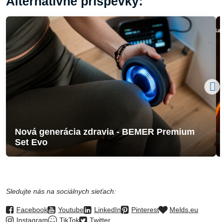
Alternatívne príspevky:
Nová generácia zdravia - BEMER Premium
Set Evo
Sledujte nás na sociálnych sieťach:
Facebook
Youtube
LinkedIn
Pinterest
Melds.eu
Instagram
TikTok
Twitter