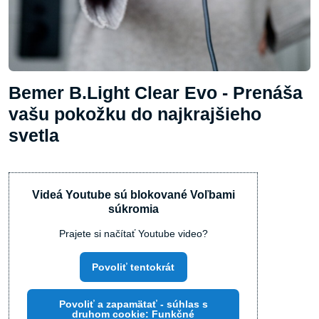
Bemer B.Light Clear Evo - Prenáša
vašu pokožku do najkrajšieho
svetla
Videá Youtube sú blokované Voľbami
súkromia
Prajete si načítať Youtube video?
Povoliť tentokrát
Povoliť a zapamätať - súhlas s
druhom cookie: Funkčné