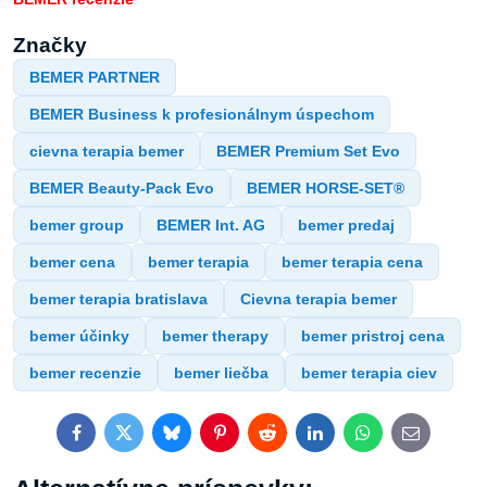
Značky
BEMER PARTNER
BEMER Business k profesionálnym úspechom
cievna terapia bemer
BEMER Premium Set Evo
BEMER Beauty-Pack Evo
BEMER HORSE-SET®
bemer group
BEMER Int. AG
bemer predaj
bemer cena
bemer terapia
bemer terapia cena
bemer terapia bratislava
Cievna terapia bemer
bemer účinky
bemer therapy
bemer pristroj cena
bemer recenzie
bemer liečba
bemer terapia ciev
Facebook
Twitter
Bluesky
Pinterest
Reddit
LinkedIn
WhatsApp
E-
mail