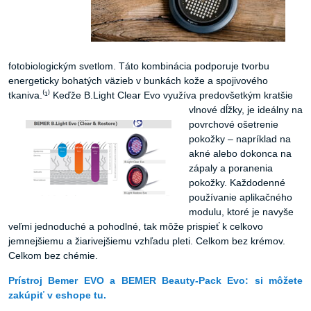
fotobiologickým svetlom. Táto kombinácia podporuje tvorbu
energeticky bohatých väzieb v bunkách kože a spojivového
tkaniva.⁽¹⁾ Keďže B.Light Clear Evo využíva
predovšetkým kratšie
vlnové dĺžky, je ideálny na
povrchové ošetrenie
pokožky – napríklad na
akné alebo dokonca na
zápaly a poranenia
pokožky. Každodenné
používanie aplikačného
modulu, ktoré je navyše
veľmi jednoduché a pohodlné, tak môže prispieť k celkovo
jemnejšiemu a žiarivejšiemu vzhľadu pleti. Celkom bez krémov.
Celkom bez chémie.
Prístroj Bemer EVO a BEMER Beauty-Pack Evo: si môžete
zakúpiť v eshope tu.