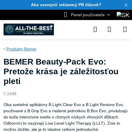
✕
Ako zverejniť reklamný PR článok?
Panel používateľa
Produkty Bemer
BEMER Beauty-Pack Evo:
Pretože krása je záležitosťou
pleti
Počet
2498
zobrazení
Oba svetelné aplikátory B.Light Clear Evo a B.Light Restore Evo,
používané s B.Grip Evo a riadené jednotkou B.Box Evo, privádzajú
do kože intenzívne svetlo o rôznych nízkych vlnových dĺžkach.
Odborníci to nazývajú Low Level Light Therapy (LLLT). Znie to
možno zložite, ale je to vlastne celkom jednoduché.