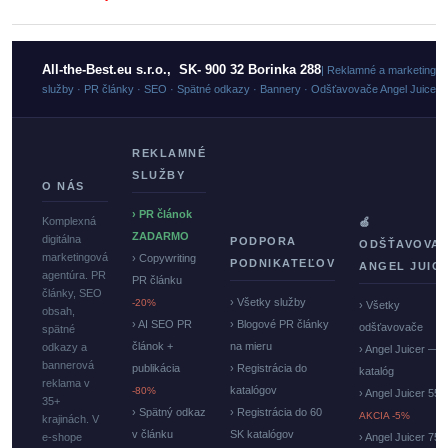
All-the-Best.eu s.r.o., SK- 900 32 Borinka 288
| Reklamné a marketingo
služby · PR články · SEO · Spätné odkazy · Bannery · Odšťavovače Angel Juicer
REKLAMNÉ
SLUŽBY
O NÁS
› PR článok
Komplexná
🍏
ZADARMO
digitálna
PODPORA
ODŠŤAVOVA
marketingová
› Copywriting
PODNIKATEĽOV
ANGEL JUIC
agentúra. PR
PR článku
články, SEO
› Všetky služby
-20%
› Všetky
obsah,
› AI SEO PR
› Blogové PR články
odšťavovače
spätné
článok +
na mieru
odkazy a
› Angel Juicer —
bannerová
publikácia
› Registrácia do
katalóg
reklama v
katalógov
-80%
› Angel Juicer 550
35+
› Spätný odkaz
› Registrácia do 60
AKCIA -5%
krajinách. V
v článku
SK katalógov
e-shope
› Angel Juicer 750