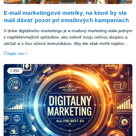
E-mail marketingové metriky, na ktoré by ste
mali dávať pozor pri emailových kampaniach
V dobe digitálneho marketingu je e-mailový marketing stále jedným
z najefektívnejších spôsobov, ako osloviť svoju cieľovú skupinu a
udržať si s ňou účinnú komunikáciu. Aby ste však mohli naplno
využiť potenciál e-mailových kampaní, je nevyhnutné zamerať sa
Čítajte viac
na analytické aspekty a sledovať správne metriky, ktoré vám
poskytnú cenné informácie o tom, čo funguje a kde sa nachádzajú
príležitosti na zlepšenie.
892