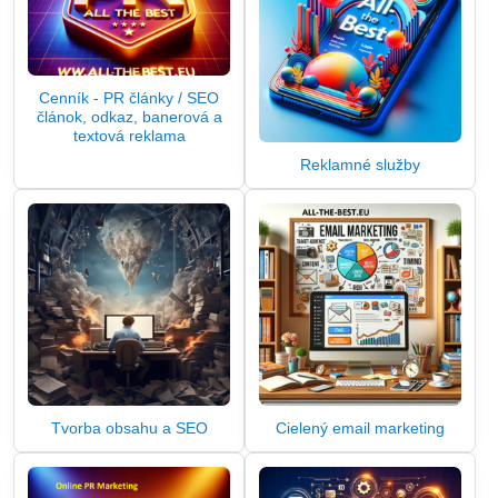
Cenník - PR články / SEO
článok, odkaz, banerová a
textová reklama
Reklamné služby
Tvorba obsahu a SEO
Cielený email marketing