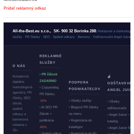
Pridať reklamný odkaz
All-the-Best.eu s.r.o., SK- 900 32 Borinka 288
| Reklamné a marketingo
služby · PR články · SEO · Spätné odkazy · Bannery · Odšťavovače Angel Juicer
REKLAMNÉ
SLUŽBY
O NÁS
› PR článok
Komplexná
🍏
ZADARMO
digitálna
PODPORA
ODŠŤAVOVA
marketingová
› Copywriting
PODNIKATEĽOV
ANGEL JUIC
agentúra. PR
PR článku
články, SEO
› Všetky služby
-20%
› Všetky
obsah,
› AI SEO PR
› Blogové PR články
odšťavovače
spätné
článok +
na mieru
odkazy a
› Angel Juicer —
bannerová
publikácia
› Registrácia do
katalóg
reklama v
katalógov
-80%
› Angel Juicer 550
35+
› Spätný odkaz
› Registrácia do 60