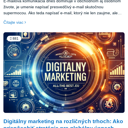
E-mailová komunikácia dnes dominuje v obchodnom aj osobnom
živote, je umenie napísať presvedčivý e-mail skutočnou
supermocou. Ako teda napísať e-mail, ktorý nie len zaujme, ale
priam nutí príjemcu k akcii? V tomto PR článku sa zameriame na
Čítajte viac
efektívne techniky a stratégie, ktoré z vašich e-mailov urobia
konverzné stroje.
881
Digitálny marketing na rozličných trhoch: Ako