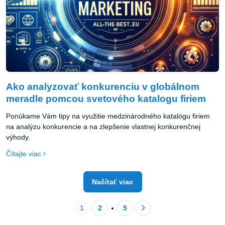
Ako analyzovať konkurenciu v globálnom
meradle pomcou svetového katalogu firiem
Ponúkame Vám tipy na využitie medzinárodného katalógu firiem
na analýzu konkurencie a na zlepšenie vlastnej konkurenčnej
výhody.
Čítajte viac
Načítať viac
1
2
5