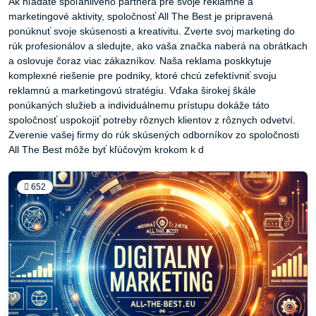
Ak hľadáte spoľahlivého partnera pre svoje reklamné a
marketingové aktivity, spoločnosť All The Best je pripravená
ponúknuť svoje skúsenosti a kreativitu. Zverte svoj marketing do
rúk profesionálov a sledujte, ako vaša značka naberá na obrátkach
a oslovuje čoraz viac zákazníkov. Naša reklama poskkytuje
komplexné riešenie pre podniky, ktoré chcú zefektívniť svoju
reklamnú a marketingovú stratégiu. Vďaka širokej škále
ponúkaných služieb a individuálnemu prístupu dokáže táto
spoločnosť uspokojiť potreby rôznych klientov z rôznych odvetví.
Zverenie vašej firmy do rúk skúsených odborníkov zo spoločnosti
All The Best môže byť kľúčovým krokom k d
652