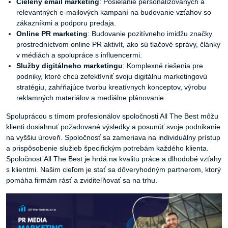
Cielený email marketing
: Posielanie personalizovaných a
relevantných e-mailových kampaní na budovanie vzťahov so
zákazníkmi a podporu predaja.
Online PR marketing
: Budovanie pozitívneho imidžu značky
prostredníctvom online PR aktivít, ako sú tlačové správy, články
v médiách a spolupráce s influencermi.
Služby digitálneho marketingu
: Komplexné riešenia pre
podniky, ktoré chcú zefektívniť svoju digitálnu marketingovú
stratégiu, zahŕňajúce tvorbu kreatívnych konceptov, výrobu
reklamných materiálov a mediálne plánovanie
Spoluprácou s tímom profesionálov spoločnosti All The Best môžu
klienti dosiahnuť požadované výsledky a posunúť svoje podnikanie
na vyššiu úroveň. Spoločnosť sa zameriava na individuálny prístup
a prispôsobenie služieb špecifickým potrebám každého klienta.
Spoločnosť All The Best je hrdá na kvalitu práce a dlhodobé vzťahy
s klientmi. Našim cieľom je stať sa dôveryhodným partnerom, ktorý
pomáha firmám rásť a zviditeľňovať sa na trhu.