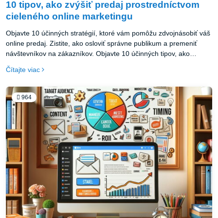
10 tipov, ako zvýšiť predaj prostredníctvom
cieleného online marketingu
Objavte 10 účinných stratégií, ktoré vám pomôžu zdvojnásobiť váš
online predaj. Zistite, ako osloviť správne publikum a premeniť
návštevníkov na zákazníkov. Objavte 10 účinných tipov, ako
prostredníctvom cieleného online marketingu zdvojnásobiť váš
Čítajte viac
predaj. Naučte sa využívať SEO, obsahový marketing, reklamné
kampane a ďalšie taktiky na oslovenie správneho publika a
premenu návštevníkov na zákazníkov.
964