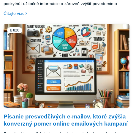
poskytnúť užitočné informácie a zároveň zvýšiť povedomie o
značke, produkte alebo službe. PR článok skvele funguje ako
Čítajte viac
súčasť marketingovej stratégie v prostredí internetu, kde je
konkurencia vysoká a je náročné zaujať potenciálnych zákazníkov.
820
Písanie presvedčivých e-mailov, ktoré zvýšia
konverzný pomer online emailových kampaní