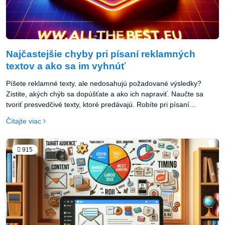
Najčastejšie chyby pri písaní reklamných
textov a ako sa im vyhnúť
Píšete reklamné texty, ale nedosahujú požadované výsledky?
Zistite, akých chýb sa dopúšťate a ako ich napraviť. Naučte sa
tvoriť presvedčivé texty, ktoré predávajú. Robíte pri písaní
reklamných textov chyby, ktoré oberajú vašu kampaň o výsledky?
Čítajte viac
Poradíme vám, ako sa vyhnúť 7 najčastejším prešľapom a vytvárať
reklamné texty ako profík. Naučte sa tvoriť presvedčivú reklamu,
ktorá predáva.
915