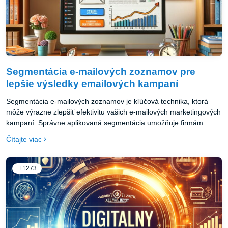
Segmentácia e-mailových zoznamov pre
lepšie výsledky emailových kampaní
Segmentácia e-mailových zoznamov je kľúčová technika, ktorá
môže výrazne zlepšiť efektivitu vašich e-mailových marketingových
kampaní. Správne aplikovaná segmentácia umožňuje firmám
poskytovať obsah, ktorý je relevantný a prispôsobený
Čítajte viac
individuálnym potrebám a záujmom ich príjemcov. Tento prístup
vedie nielen k vyššej mieru otváracích a klikacích pomerov, ale tiež
zvyšuje konverzie a posilňuje vzťahy so zákazníkmi.
1273