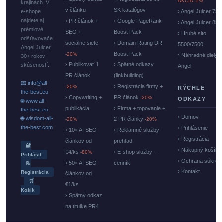
AKCIA -5%
krajinách. V
v článku
SK katalógov
e-shope
› Angel Juicer 750
nájdete aj
› PR článok +
› Google PageRank
› Angel Juicer 85
prémiové
SEO +
Boost Pack
› Hrubé sito
odšťavovače
sociálne siete
› Domain Rating DR
5500/7500
Angel Juicer.
Boost Pack
-20%
› Náhradné diely
30+ rokov
› Publikovať 1
› Spätné odkazy
skúseností.
Angel
PR článok
(linkbuilding)
📧 info@all-
› Registrácia firmy +
-20%
RÝCHLE
the-best.eu
› Copywriting +
PR článok
-20%
ODKAZY
🌐 www.all-
publikácia
› Firma + topovanie +
the-best.eu
› Domov
🌐 wisdom-all-
2 PR články
-20%
-20%
the-best.com
› Prihlásenie
› 10× AI SEO
› Reklamné služby -
› Registrácia
článkov od
prehľad
🔐
› Nákupný košík
€4/ks
› E-shop služby -
-80%
Prihlásiť
› Ochrana súkrom
› 50× AI SEO
cenník
📝
› Kontakt
Registrácia
článkov od
🛒
€1/ks
Košík
› Spätný odkaz
na titulke PR4