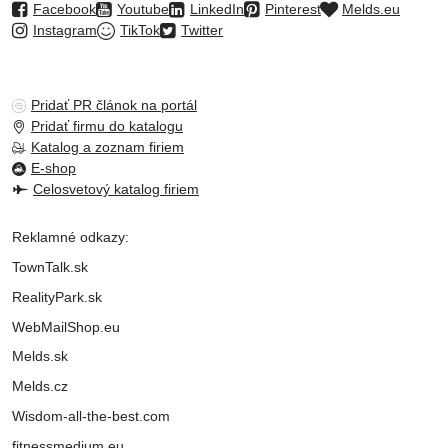
Facebook
Youtube
LinkedIn
Pinterest
Melds.eu
Instagram
TikTok
Twitter
Pridať PR článok na portál
Pridať firmu do katalogu
Katalog a zoznam firiem
E-shop
Celosvetový katalog firiem
Reklamné odkazy:
TownTalk.sk
RealityPark.sk
WebMailShop.eu
Melds.sk
Melds.cz
Wisdom-all-the-best.com
fitnessmedium.eu