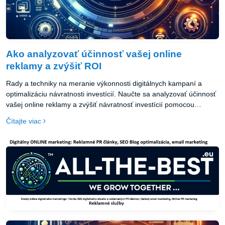
Ako analyzovať účinnosť vašej online
reklamy a zvýšiť ROI
Rady a techniky na meranie výkonnosti digitálnych kampaní a
optimalizáciu návratnosti investícií. Naučte sa analyzovať účinnosť
vašej online reklamy a zvýšiť návratnosť investícií pomocou
overených techník a rád. Tento článok poskytuje ucelený prehľad o
Čítajte viac
meraní výkonnosti digitálnych kampaní, stanovení cieľov, využití
analytických nástrojov, A/B testovaní, segmentácii publika a
optimalizácii na dosiahnutie lepších výsledkov.