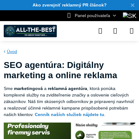
✕
Ako zverejniť reklamný PR článok?
Panel používateľa
Úvod
SEO agentúra: Digitálny
marketing a online reklama
Sme
marketingová
a
reklamná
agentúra
, ktorá ponúka
komplexné služby na zviditeľnenie značky a oslovenie cieľových
zákazníkov. Náš tím skúsených odborníkov je pripravený navrhnúť
a realizovať účinné reklamné kampane prispôsobené potrebám
našich klientov.
Cenník naších služieb nájdete tu
.