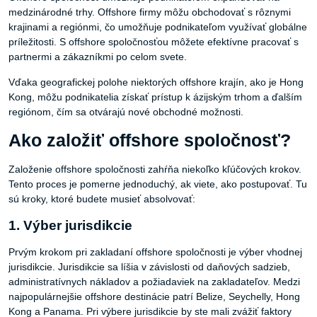
medzinárodné trhy. Offshore firmy môžu obchodovať s rôznymi
krajinami a regiónmi, čo umožňuje podnikateľom využívať globálne
príležitosti. S offshore spoločnosťou môžete efektívne pracovať s
partnermi a zákazníkmi po celom svete.
Vďaka geografickej polohe niektorých offshore krajín, ako je Hong
Kong, môžu podnikatelia získať prístup k ázijským trhom a ďalším
regiónom, čím sa otvárajú nové obchodné možnosti.
Ako založiť offshore spoločnosť?
Založenie offshore spoločnosti zahŕňa niekoľko kľúčových krokov.
Tento proces je pomerne jednoduchý, ak viete, ako postupovať. Tu
sú kroky, ktoré budete musieť absolvovať:
1. Výber jurisdikcie
Prvým krokom pri zakladaní offshore spoločnosti je výber vhodnej
jurisdikcie. Jurisdikcie sa líšia v závislosti od daňových sadzieb,
administratívnych nákladov a požiadaviek na zakladateľov. Medzi
najpopulárnejšie offshore destinácie patrí Belize, Seychelly, Hong
Kong a Panama. Pri výbere jurisdikcie by ste mali zvážiť faktory