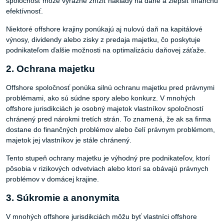
spoločnosť môže výrazne znížiť náklady na dane a zlepšiť finančnú
efektívnosť.
Niektoré offshore krajiny ponúkajú aj nulovú daň na kapitálové
výnosy, dividendy alebo zisky z predaja majetku, čo poskytuje
podnikateľom ďalšie možnosti na optimalizáciu daňovej záťaže.
2. Ochrana majetku
Offshore spoločnosť ponúka silnú ochranu majetku pred právnymi
problémami, ako sú súdne spory alebo konkurz. V mnohých
offshore jurisdikciách je osobný majetok vlastníkov spoločností
chránený pred nárokmi tretích strán. To znamená, že ak sa firma
dostane do finančných problémov alebo čelí právnym problémom,
majetok jej vlastníkov je stále chránený.
Tento stupeň ochrany majetku je výhodný pre podnikateľov, ktorí
pôsobia v rizikových odvetviach alebo ktorí sa obávajú právnych
problémov v domácej krajine.
3. Súkromie a anonymita
V mnohých offshore jurisdikciách môžu byť vlastníci offshore