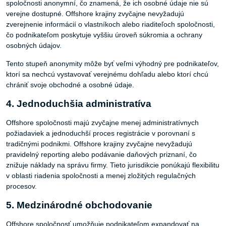
spoločnosti anonymní, čo znamená, že ich osobné údaje nie sú
verejne dostupné. Offshore krajiny zvyčajne nevyžadujú
zverejnenie informácií o vlastníkoch alebo riaditeľoch spoločnosti,
čo podnikateľom poskytuje vyššiu úroveň súkromia a ochrany
osobných údajov.
Tento stupeň anonymity môže byť veľmi výhodný pre podnikateľov,
ktorí sa nechcú vystavovať verejnému dohľadu alebo ktorí chcú
chrániť svoje obchodné a osobné údaje.
4. Jednoduchšia administratíva
Offshore spoločnosti majú zvyčajne menej administratívnych
požiadaviek a jednoduchší proces registrácie v porovnaní s
tradičnými podnikmi. Offshore krajiny zvyčajne nevyžadujú
pravidelný reporting alebo podávanie daňových priznaní, čo
znižuje náklady na správu firmy. Tieto jurisdikcie ponúkajú flexibilitu
v oblasti riadenia spoločnosti a menej zložitých regulačných
procesov.
5. Medzinárodné obchodovanie
Offshore spoločnosť umožňuje podnikateľom expandovať na