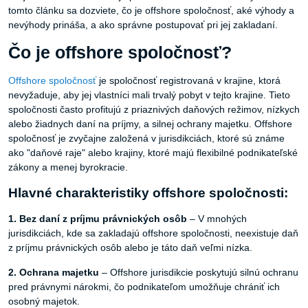
tomto článku sa dozviete, čo je offshore spoločnosť, aké výhody a
nevýhody prináša, a ako správne postupovať pri jej zakladaní.
Čo je offshore spoločnosť?
Offshore spoločnosť
je spoločnosť registrovaná v krajine, ktorá
nevyžaduje, aby jej vlastníci mali trvalý pobyt v tejto krajine. Tieto
spoločnosti často profitujú z priaznivých daňových režimov, nízkych
alebo žiadnych daní na príjmy, a silnej ochrany majetku. Offshore
spoločnosť je zvyčajne založená v jurisdikciách, ktoré sú známe
ako "daňové raje" alebo krajiny, ktoré majú flexibilné podnikateľské
zákony a menej byrokracie.
Hlavné charakteristiky offshore spoločnosti:
1. Bez
daní
z
príjmu
právnických
osôb
– V mnohých
jurisdikciách, kde sa zakladajú offshore spoločnosti, neexistuje daň
z príjmu právnických osôb alebo je táto daň veľmi nízka.
2. Ochrana
majetku
– Offshore jurisdikcie poskytujú silnú ochranu
pred právnymi nárokmi, čo podnikateľom umožňuje chrániť ich
osobný majetok.