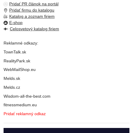
Pridať PR článok na portál
Pridať firmu do katalogu
Katalog a zoznam firiem
E-shop
Celosvetový katalog firiem
Reklamné odkazy:
TownTalk.sk
RealityPark.sk
WebMailShop.eu
Melds.sk
Melds.cz
Wisdom-all-the-best.com
fitnessmedium.eu
Pridať reklamný odkaz