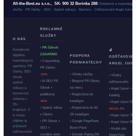
All-the-Best.eu s.r.o., SK- 900 32 Borinka 288
| Reklamné a marketingo
služby · PR články · SEO · Spätné odkazy · Bannery · Odšťavovače Angel Juicer
REKLAMNÉ
SLUŽBY
O NÁS
› PR článok
Komplexná
🍏
ZADARMO
digitálna
PODPORA
ODŠŤAVOVA
marketingová
› Copywriting
PODNIKATEĽOV
ANGEL JUIC
agentúra. PR
PR článku
články, SEO
› Všetky služby
-20%
› Všetky
obsah,
› AI SEO PR
› Blogové PR články
odšťavovače
spätné
článok +
na mieru
odkazy a
› Angel Juicer —
bannerová
publikácia
› Registrácia do
katalóg
reklama v
katalógov
-80%
› Angel Juicer 550
35+
› Spätný odkaz
› Registrácia do 60
AKCIA -5%
krajinách. V
v článku
SK katalógov
e-shope
› Angel Juicer 750
nájdete aj
› PR článok +
› Google PageRank
› Angel Juicer 85
prémiové
SEO +
Boost Pack
› Hrubé sito
odšťavovače
sociálne siete
› Domain Rating DR
5500/7500