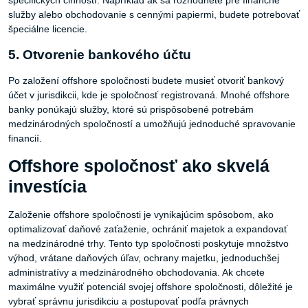
špecifických činností. Napríklad ak sa rozhodnete pre finančné
služby alebo obchodovanie s cennými papiermi, budete potrebovať
špeciálne licencie.
5. Otvorenie bankového účtu
Po založení offshore spoločnosti budete musieť otvoriť bankový
účet v jurisdikcii, kde je spoločnosť registrovaná. Mnohé offshore
banky ponúkajú služby, ktoré sú prispôsobené potrebám
medzinárodných spoločností a umožňujú jednoduché spravovanie
financií.
Offshore spoločnosť ako skvelá
investícia
Založenie offshore spoločnosti je vynikajúcim spôsobom, ako
optimalizovať daňové zaťaženie, ochrániť majetok a expandovať
na medzinárodné trhy. Tento typ spoločnosti poskytuje množstvo
výhod, vrátane daňových úľav, ochrany majetku, jednoduchšej
administratívy a medzinárodného obchodovania. Ak chcete
maximálne využiť potenciál svojej offshore spoločnosti, dôležité je
vybrať správnu jurisdikciu a postupovať podľa právnych