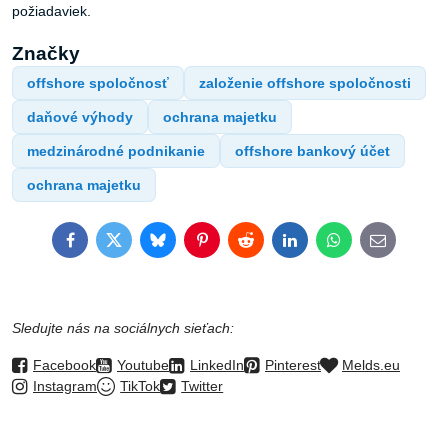
požiadaviek.
Značky
offshore spoločnosť
založenie offshore spoločnosti
daňové výhody
ochrana majetku
medzinárodné podnikanie
offshore bankový účet
ochrana majetku
Facebook
Twitter
Bluesky
Pinterest
Reddit
LinkedIn
WhatsApp
E-
mail
Sledujte nás na sociálnych sieťach:
Facebook
Youtube
LinkedIn
Pinterest
Melds.eu
Instagram
TikTok
Twitter