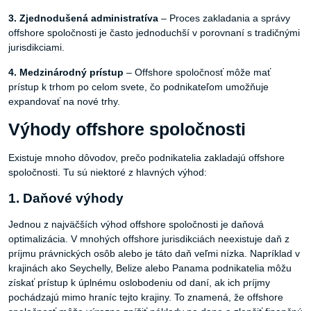
3. Zjednodušená
administratíva
– Proces zakladania a správy
offshore spoločnosti je často jednoduchší v porovnaní s tradičnými
jurisdikciami.
4. Medzinárodný
prístup
– Offshore spoločnosť môže mať
prístup k trhom po celom svete, čo podnikateľom umožňuje
expandovať na nové trhy.
Výhody offshore spoločnosti
Existuje mnoho dôvodov, prečo podnikatelia zakladajú offshore
spoločnosti. Tu sú niektoré z hlavných výhod:
1. Daňové výhody
Jednou z najväčších výhod offshore spoločnosti je daňová
optimalizácia. V mnohých offshore jurisdikciách neexistuje daň z
príjmu právnických osôb alebo je táto daň veľmi nízka. Napríklad v
krajinách ako Seychelly, Belize alebo Panama podnikatelia môžu
získať prístup k úplnému oslobodeniu od daní, ak ich príjmy
pochádzajú mimo hraníc tejto krajiny. To znamená, že offshore