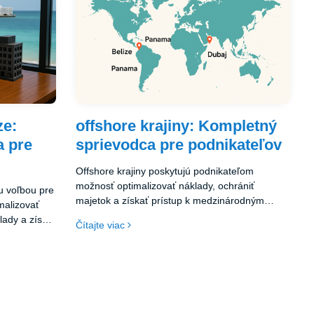
a s expertom
bližšie k úspechu.
ikania
ze:
offshore krajiny: Kompletný
a pre
sprievodca pre podnikateľov
Offshore krajiny poskytujú podnikateľom
možnosť optimalizovať náklady, ochrániť
u voľbou pre
majetok a získať prístup k medzinárodným
malizovať
trhom. Založenie offshore firmy v jednej z týchto
lady a získať
Čítajte viac
krajín môže byť výhodné, ak správne vyberiete
lize ponúka
jurisdikciu, ktorá najlepšie vyhovuje vašim
hody,
obchodným potrebám. Ak sa rozhodnete pre
ej robí
offshore podnikanie, odporúčame vám poradiť
nikanie. Ak
sa s odborníkmi, ktorí vám pomôžu spravovať a
je dôležité
optimalizovať vaše podnikateľské operácie.
raviť