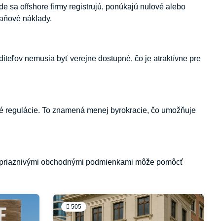
de sa offshore firmy registrujú, ponúkajú nulové alebo
daňové náklady.
iteľov nemusia byť verejne dostupné, čo je atraktívne pre
ské regulácie. To znamená menej byrokracie, čo umožňuje
e s priaznivými obchodnými podmienkami môže pomôcť
505