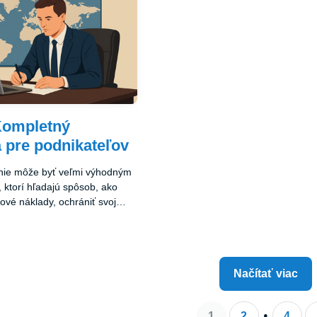
vať vašu spoločnosť. Tento
potrebné dokumenty a poradiť sa s
omôcť dosiahnuť úspech na
ktorí vám pomôžu so všetkými
h a maximalizovať vaše
administratívnymi krokmi. Zalozenie offshore
ky.
firmy v Belize môže byť kľúčom k 
ziskovému podnikaniu na globálnyc
Kompletný
 pre podnikateľov
nie môže byť veľmi výhodným
, ktorí hľadajú spôsob, ako
ové náklady, ochrániť svoj
 prístup k medzinárodným
spoločnosti ponúkajú množstvo
ňové úľavy, ochrana majetku,
ikaní a jednoduchý proces
Načítať viac
 vyberiete správnu jurisdikciu a
nosti, offshore podnikanie
 dosiahnuť úspech na
1
2
4