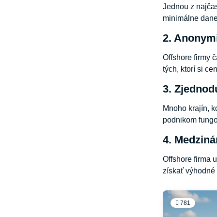
Jednou z najčast
minimálne dane
2. Anonymi
Offshore firmy 
tých, ktorí si c
3. Zjednod
Mnoho krajín, k
podnikom fungov
4. Medziná
Offshore firma 
získať výhodné 
781