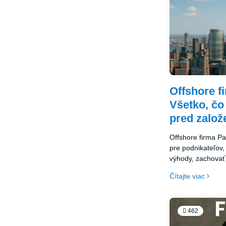
Offshore 
Všetko, čo
pred zalo
Offshore firma P
pre podnikateľov,
výhody, zachovať
na globálnej úrov
Čítajte viac
právnemu rámcu, r
krajiny ako med
centra, je offsho
vám môže otvoriť
462
strategickému podnikaniu. Ak p