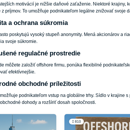
ejších motivácií je nižšie daňové zaťaženie. Niektoré krajiny, k
 z príjmov. To umožňuje podnikateľom legálne znižovať svoje 
ta a ochrana súkromia
často poskytujú vysoký stupeň anonymity. Mená akcionárov a riad
enia svoje súkromie.
ušené regulačné prostredie
de môžete založiť offshore firmu, ponúka flexibilné podnikateľ
ať efektívnejšie.
rodné obchodné príležitosti
umožňuje podnikateľom vstup na globálne trhy. Sídlo v krajin
obchodné dohody a rozšíriť dosah spoločnosti.
810