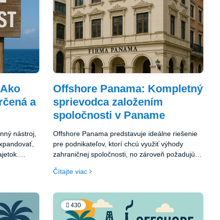
 Ako
Offshore Panama: Kompletný
určená a
sprievodca založením
spoločnosti v Paname
nný nástroj,
Offshore Panama predstavuje ideálne riešenie
xpandovať,
pre podnikateľov, ktorí chcú využiť výhody
ajetok.
zahraničnej spoločnosti, no zároveň požadujú
rentnosť,
stabilitu, dôveru a efektivitu. Panama ponúka
Čítajte viac
e daňových
jedinečné spojenie daňovej neutrality, právnej
e. Ak
ochrany a anonymity, vďaka čomu patrí medzi
fshore
najlepšie offshore destinácie na svete. Ak
 s
hľadáte spôsob, ako expandovať do zahraničia,
430
ť
optimalizovať dane alebo ochrániť svoj majetok,