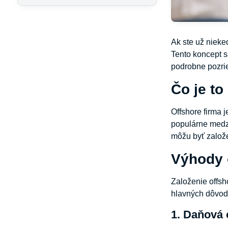
Ak ste už nieke
Tento koncept s
podrobne pozrie
Čo je to
Offshore firma 
populárne medzi
môžu byť založe
Výhody 
Založenie offsh
hlavných dôvodo
1. Daňová 