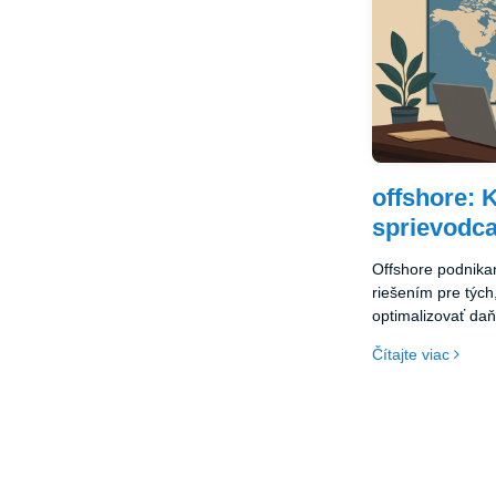
nastaviť a spravo
krok vám môže p
globálnych trhoc
podnikateľské zis
offshore: 
sprievodca
Offshore podnika
riešením pre tých
optimalizovať daň
majetok a získať
Čítajte viac
trhom. Offshore 
výhod, ako sú da
flexibilita v podn
registrácie. Ak si
vhodný typ spoloč
vám môže pomôcť