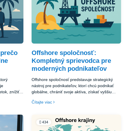
čiť dokumenty
offshore Panama by mala byť na vrchole vášho
lne legálny,
zoznamu.
 prečo
Offshore spoločnosť:
lne
Kompletný sprievodca pre
moderných podnikateľov
ktorý
Offshore spoločnosť predstavuje strategický
je
nástroj pre podnikateľov, ktorí chcú podnikať
tok, znížiť
globálne, chrániť svoje aktíva, získať vyššiu
keď je
flexibilitu a optimalizovať daňové zaťaženie. V
Čítajte viac
obálne,
dnešnej digitálnej dobe je jej založenie rýchle,
elen veľkým
legálne a dostupné aj jednotlivcom či malým
 a
firmám. Ak premýšľate o rozšírení svojho
podnikania za hranice, offshore spoločnosť
434
ávne – zvoľte
môže byť presne tým krokom, ktorý vás posunie