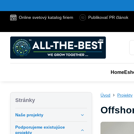
Online svetový katalog firiem
Publikovať PR článok
Home
Esh
Úvod
Projekty
Stránky
Offshor
Naše projekty
Podporujeme existujúce
projekty