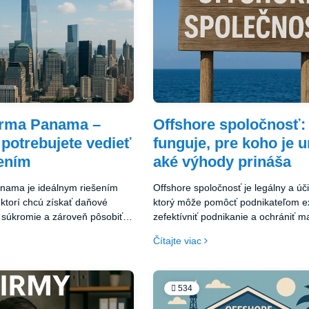
firma Panama –
Offshore spoločnosť:
 potrebujete vedieť
funguje, pre koho je 
žením
aké výhody prináša
anama je ideálnym riešením
Offshore spoločnosť je legálny a úči
 ktorí chcú získať daňové
ktorý môže pomôcť podnikateľom e
 súkromie a zároveň pôsobiť
zefektívniť podnikanie a ochrániť m
ni. Vďaka flexibilnému
Dôležité je však myslieť na transpa
Čítajte viac
ýchlosti založenia a reputácii
správne nastavenie a rešpektovani
zinárodného obchodného
povinností vo svojej domovskej krajin
re firma v Paname nástroj, ktorý
uvažujete nad tým, že si založíte of
 dvere k efektívnemu a
spoločnosť, odporúčame poradiť sa
534
lánujete založiť
odborníkmi, ktorí vám pomôžu nájs