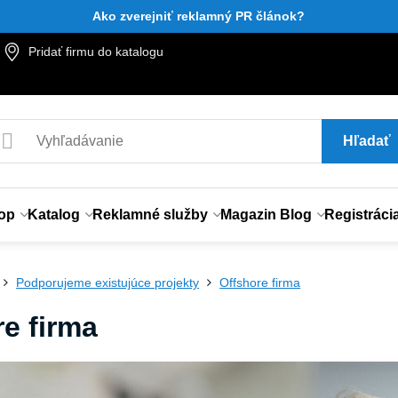
Ako zverejniť reklamný PR článok?
Pridať firmu do katalogu
Hľadať
op
Katalog
Reklamné služby
Magazin Blog
Registráci
Podporujeme existujúce projekty
Offshore firma
e firma