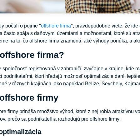
dy počuli o pojme "
offshore firma
", pravdepodobne viete, že ide 
a často spája s daňovými územiami a možnosťami, ktoré sú atra
me na to, čo offshore firma znamená, aké výhody ponúka, a ako 
 offshore firma?
je spoločnosť registrovaná v zahraničí, zvyčajne v krajine, kde 
 podnikateľmi, ktorí hľadajú možnosť optimalizácie daní, lepšie
né v rôznych krajinách, ako napríklad Belize, Seychely, Kajman
offshore firmy
ore firmy prináša množstvo výhod, ktoré z nej robia atraktívnu 
v, prečo sa podnikateľlia rozhodujú pre offshore firmy:
optimalizácia