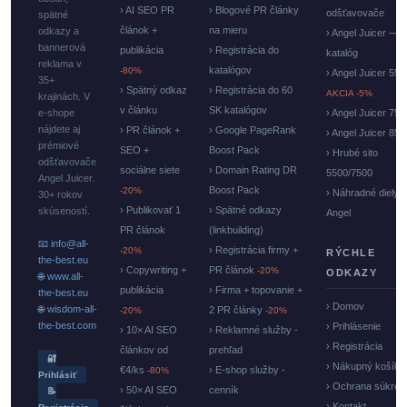
› AI SEO PR
› Blogové PR články
odšťavovače
spätné
článok +
na mieru
odkazy a
› Angel Juicer —
bannerová
publikácia
› Registrácia do
katalóg
reklama v
katalógov
-80%
› Angel Juicer 550
35+
› Spätný odkaz
› Registrácia do 60
AKCIA -5%
krajinách. V
v článku
SK katalógov
e-shope
› Angel Juicer 750
nájdete aj
› PR článok +
› Google PageRank
› Angel Juicer 85
prémiové
SEO +
Boost Pack
› Hrubé sito
odšťavovače
sociálne siete
› Domain Rating DR
5500/7500
Angel Juicer.
Boost Pack
-20%
› Náhradné diely
30+ rokov
› Publikovať 1
› Spätné odkazy
skúseností.
Angel
PR článok
(linkbuilding)
📧 info@all-
› Registrácia firmy +
-20%
RÝCHLE
the-best.eu
› Copywriting +
PR článok
-20%
ODKAZY
🌐 www.all-
publikácia
› Firma + topovanie +
the-best.eu
› Domov
🌐 wisdom-all-
2 PR články
-20%
-20%
the-best.com
› Prihlásenie
› 10× AI SEO
› Reklamné služby -
› Registrácia
článkov od
prehľad
🔐
› Nákupný košík
€4/ks
› E-shop služby -
-80%
Prihlásiť
› Ochrana súkrom
› 50× AI SEO
cenník
📝
› Kontakt