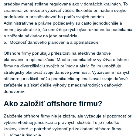
predpisy menej striktne regulované ako v domácich krajinách. To
znamená, že môžete využívať väčšiu flexibilitu pri riadení svojho
podnikania a prispôsobovať ho podľa svojich potrieb.
Administratívne a právne požiadavky sú často jednoduchšie a
menej byrokratické, čo umožňuje rýchlejšie rozbehnutie podnikania
a zníženie nákladov na jeho prevádzku.
5. Možnosť daňového plánovania a optimalizácie
Offshore firmy ponúkajú príležitosti na efektívne daňové
plánovanie a optimalizáciu. Mnoho podnikateľov využíva offshore
firmy na diverzifikáciu svojich príjmov a aktív, čo im umožňuje
strategicky plánovať svoje daňové povinnosti. Využívaním rôznych
offshore jurisdikcií môžu podnikatelia optimalizovať svoje daňové
zaťaženie a získať ďalšie výhody z medzinárodných daňových
dohovorov.
Ako založiť offshore firmu?
Založenie offshore firmy nie je zložité, ale vyžaduje si pozornosť pri
výbere vhodnej jurisdikcie a právnych služieb. Tu je niekoľko
krokov, ktoré je potrebné vykonať pri zakladaní offshore firmy:
1. Výber jurisdikcie