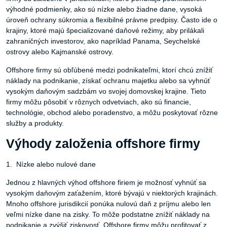
výhodné podmienky, ako sú nízke alebo žiadne dane, vysoká
úroveň ochrany súkromia a flexibilné právne predpisy. Často ide o
krajiny, ktoré majú špecializované daňové režimy, aby prilákali
zahraničných investorov, ako napríklad Panama, Seychelské
ostrovy alebo Kajmanské ostrovy.
Offshore firmy sú obľúbené medzi podnikateľmi, ktorí chcú znížiť
náklady na podnikanie, získať ochranu majetku alebo sa vyhnúť
vysokým daňovým sadzbám vo svojej domovskej krajine. Tieto
firmy môžu pôsobiť v rôznych odvetviach, ako sú financie,
technológie, obchod alebo poradenstvo, a môžu poskytovať rôzne
služby a produkty.
Výhody založenia offshore firmy
1. Nízke alebo nulové dane
Jednou z hlavných výhod offshore firiem je možnosť vyhnúť sa
vysokým daňovým zaťažením, ktoré bývajú v niektorých krajinách.
Mnoho offshore jurisdikcií ponúka nulovú daň z príjmu alebo len
veľmi nízke dane na zisky. To môže podstatne znížiť náklady na
podnikanie a zvýšiť ziskovosť. Offshore firmy môžu profitovať z