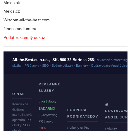
Melds.sk
Melds.cz
Wisdom-all-the-best.com
fitnessmedium.eu
Pridať reklamný odkaz
All-the-Best.eu s.r.o., SK- 900 32 Borinka 288
| Reklamné a marketingo
služby · PR články · SEO · Spätné odkazy · Bannery · Odšťavovače Angel Juicer
REKLAMNÉ
SLUŽBY
O NÁS
› PR článok
Komplexná
🍏
ZADARMO
digitálna
PODPORA
ODŠŤAVOVA
marketingová
› Copywriting
PODNIKATEĽOV
ANGEL JUIC
agentúra. PR
PR článku
články, SEO
› Všetky služby
-20%
› Všetky
obsah,