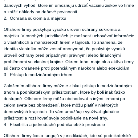
daňových výhod, ktoré im umožňujú udržať väčšinu ziskov vo firme
a znížiť náklady na daňové povinnosti.
2. Ochrana súkromia a majetku
Offshore firmy poskytujú vysokú úroveň ochrany súkromia a
majetku. V mnohých jurisdikciách je možnosť uchovávať informácie
o vlastníkoch a manažéroch firiem v tajnosti. To znamená, že
identita vlastníka môže zostať anonymná, čo poskytuje vysokú
úroveň ochrany pred prípadnými právnymi alebo finančnými
problémami vo vlastnej krajine. Okrem toho, majetok a aktíva firmy
sú často chránené proti potenciálnym nárokom alebo exekúciám.
3. Prístup k medzinárodným trhom
Založením offshore firmy môžete získať prístup k medzinárodným
trhom a podnikateľským príležitostiam, ktoré by boli inak ťažko
dostupné. Offshore firmy môžu obchodovať s inými firmami po
celom svete bez obmedzení, ktoré môžu platiť v niektorých
domovských krajinách. To vám umožňuje využívať globálne
príležitosti a rozširovať svoje podnikanie na nové trhy.
4. Flexibilita a jednoduché podnikateľské prostredie
Offshore firmy často fungujú v jurisdikciách, kde sú podnikateľské