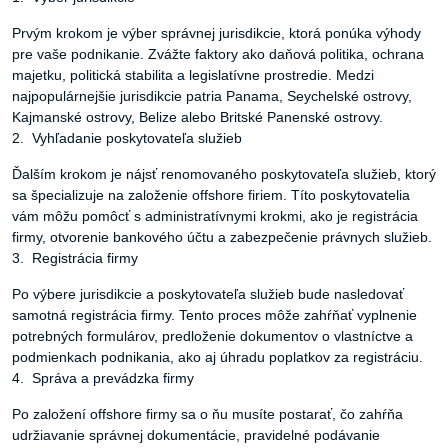
Prvým krokom je výber správnej jurisdikcie, ktorá ponúka výhody
pre vaše podnikanie. Zvážte faktory ako daňová politika, ochrana
majetku, politická stabilita a legislatívne prostredie. Medzi
najpopulárnejšie jurisdikcie patria Panama, Seychelské ostrovy,
Kajmanské ostrovy, Belize alebo Britské Panenské ostrovy.
2. Vyhľadanie poskytovateľa služieb
Ďalším krokom je nájsť renomovaného poskytovateľa služieb, ktorý
sa špecializuje na založenie offshore firiem. Títo poskytovatelia
vám môžu pomôcť s administratívnymi krokmi, ako je registrácia
firmy, otvorenie bankového účtu a zabezpečenie právnych služieb.
3. Registrácia firmy
Po výbere jurisdikcie a poskytovateľa služieb bude nasledovať
samotná registrácia firmy. Tento proces môže zahŕňať vyplnenie
potrebných formulárov, predloženie dokumentov o vlastníctve a
podmienkach podnikania, ako aj úhradu poplatkov za registráciu.
4. Správa a prevádzka firmy
Po založení offshore firmy sa o ňu musíte postarať, čo zahŕňa
udržiavanie správnej dokumentácie, pravidelné podávanie