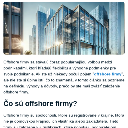
Offshore firmy sa stávajú čoraz populárnejšou voľbou medzi
podnikateľmi, ktorí hľadajú flexibilitu a výhodné podmienky pre
svoje podnikanie. Ak ste už niekedy počuli pojem "
offshore
firmy
",
ale nie ste si úplne istí, čo to znamená, v tomto článku sa pozrieme
na definíciu, výhody a dôvody, prečo by ste mali zvážiť založenie
offshore firmy.
Čo sú offshore firmy?
Offshore firmy sú spoločnosti, ktoré sú registrované v krajine, ktorá
nie je domovskou krajinou ich vlastníka alebo zakladateľa. Tieto
firmy sú založené v jurisdikciách, ktoré ponúkajú podnikateľom