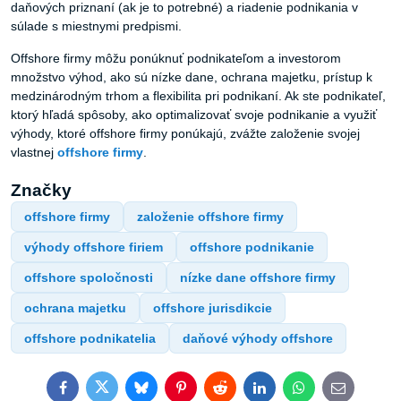
daňových priznaní (ak je to potrebné) a riadenie podnikania v
súlade s miestnymi predpismi.
Offshore firmy môžu ponúknuť podnikateľom a investorom
množstvo výhod, ako sú nízke dane, ochrana majetku, prístup k
medzinárodným trhom a flexibilita pri podnikaní. Ak ste podnikateľ,
ktorý hľadá spôsoby, ako optimalizovať svoje podnikanie a využiť
výhody, ktoré offshore firmy ponúkajú, zvážte založenie svojej
vlastnej
offshore
firmy
.
Značky
offshore firmy
založenie offshore firmy
výhody offshore firiem
offshore podnikanie
offshore spoločnosti
nízke dane offshore firmy
ochrana majetku
offshore jurisdikcie
offshore podnikatelia
daňové výhody offshore
Facebook
Twitter
Bluesky
Pinterest
Reddit
LinkedIn
WhatsApp
E-