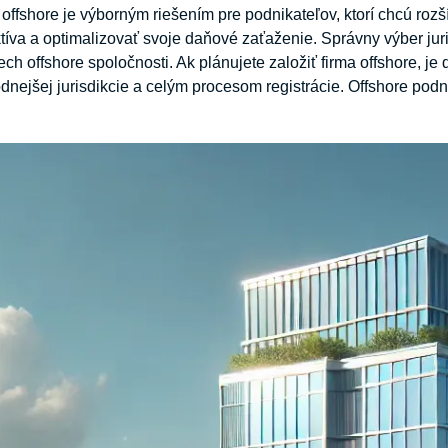
 offshore je výborným riešením pre podnikateľov, ktorí chcú roz
ktíva a optimalizovať svoje daňové zaťaženie. Správny výber jur
ch offshore spoločnosti. Ak plánujete založiť firma offshore, je
nejšej jurisdikcie a celým procesom registrácie. Offshore podni