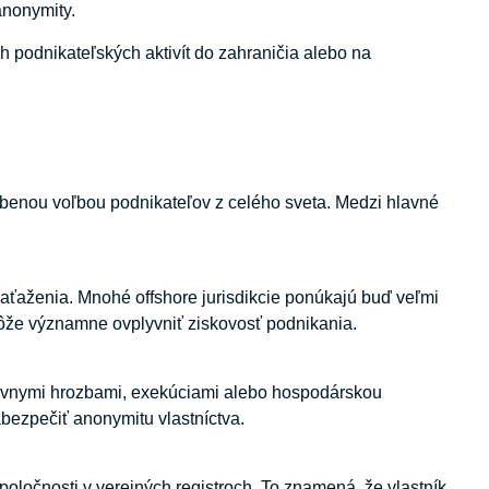
anonymity.
ch podnikateľských aktivít do zahraničia alebo na
benou voľbou podnikateľov z celého sveta. Medzi hlavné
aťaženia. Mnohé offshore jurisdikcie ponúkajú buď veľmi
ôže významne ovplyvniť ziskovosť podnikania.
rávnymi hrozbami, exekúciami alebo hospodárskou
abezpečiť anonymitu vlastníctva.
oločnosti v verejných registroch. To znamená, že vlastník