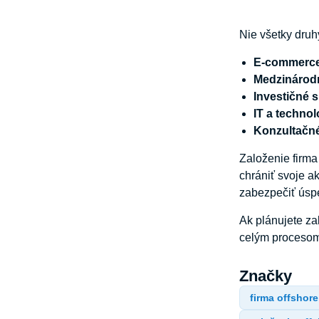
Nie všetky druh
E-commerc
Medzinárod
Investičné
s
IT
a
technol
Konzultačn
Založenie firma
chrániť svoje a
zabezpečiť úspe
Ak plánujete za
celým procesom 
Značky
firma offshore