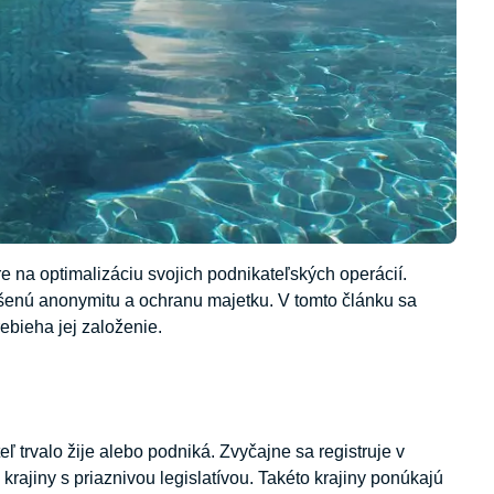
 na optimalizáciu svojich podnikateľských operácií.
ýšenú anonymitu a ochranu majetku. V tomto článku sa
ebieha jej založenie.
eľ trvalo žije alebo podniká. Zvyčajne sa registruje v
rajiny s priaznivou legislatívou. Takéto krajiny ponúkajú