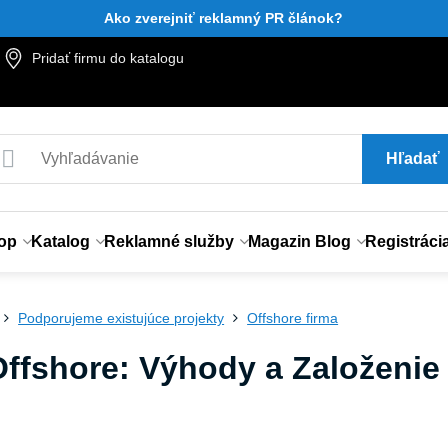
Ako zverejniť reklamný PR článok?
Pridať firmu do katalogu
Hľadať
op
Katalog
Reklamné služby
Magazin Blog
Registráci
Podporujeme existujúce projekty
Offshore firma
Offshore: Výhody a Založeni