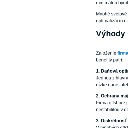
minimálnu byrok
Mnohé svetové f
optimalizáciu d
Výhody 
Založenie
firm
benefity patrí:
1.
Daňová
opti
Jednou z hlavný
nízke dane, ale
2.
Ochrana
maj
Firma offshore
nestabilitou v 
3.
Diskrétnosť
V mnohých offsh