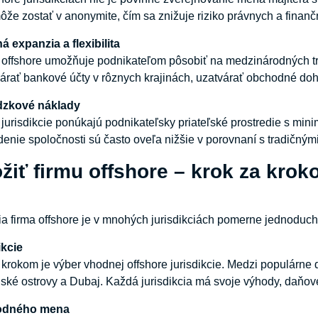
môže zostať v anonymite, čím sa znižuje riziko právnych a finanč
ná
expanzia
a
flexibilita
a offshore umožňuje podnikateľom pôsobiť na medzinárodných t
árať bankové účty v rôznych krajinách, uzatvárať obchodné do
dzkové
náklady
jurisdikcie ponúkajú podnikateľsky priateľské prostredie s mi
edenie spoločnosti sú často oveľa nižšie v porovnaní s tradičný
žiť firmu offshore – krok za kro
a firma offshore je v mnohých jurisdikciách pomerne jednoduch
ikcie
 krokom je výber vhodnej offshore jurisdikcie. Medzi populárne 
ské ostrovy a Dubaj. Každá jurisdikcia má svoje výhody, daňové p
odného
mena