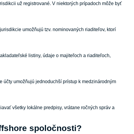
isdikcii už registrované. V niektorých prípadoch môže byť
é jurisdikcie umožňujú tzv. nominovaných riaditeľov, ktorí
ladateľské listiny, údaje o majiteľoch a riaditeľoch,
hore účty umožňujú jednoduchší prístup k medzinárodným
žiavať všetky lokálne predpisy, vrátane ročných správ a
ffshore spoločnosti?