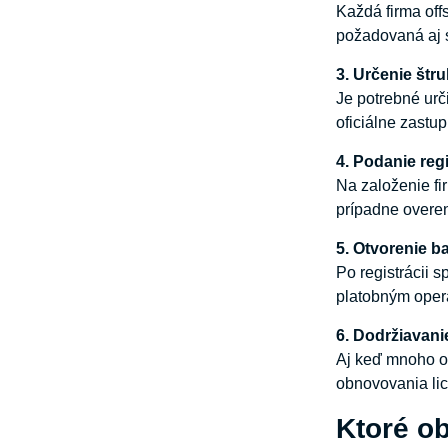
Každá firma off
požadovaná aj s
3.
Určenie
štru
Je potrebné urči
oficiálne zastu
4.
Podanie
reg
Na založenie fir
prípadne overe
5.
Otvorenie
b
Po registrácii 
platobným oper
6.
Dodržiavani
Aj keď mnoho of
obnovovania lic
Ktoré ob