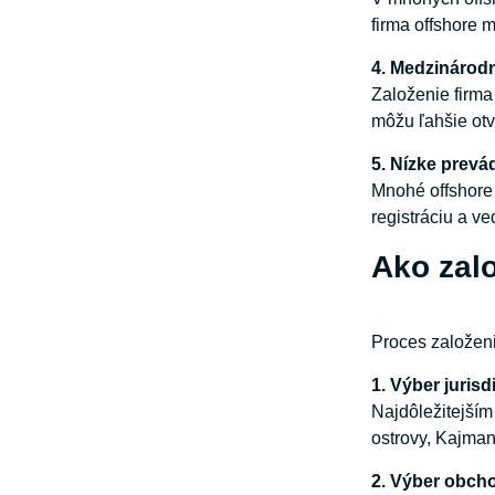
firma offshore 
4.
Medzinárod
Založenie firm
môžu ľahšie otv
5.
Nízke
prevá
Mnohé offshore 
registráciu a v
Ako zalo
Proces založeni
1.
Výber
jurisd
Najdôležitejším
ostrovy, Kajman
2.
Výber
obch