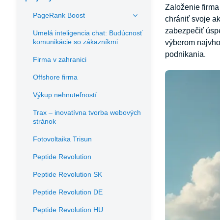
Založenie firma
PageRank Boost
chrániť svoje a
zabezpečiť úspe
Umelá inteligencia chat: Budúcnosť
komunikácie so zákazníkmi
výberom najvhod
podnikania.
Firma v zahranici
Offshore firma
Výkup nehnuteľností
Trax – inovatívna tvorba webových
stránok
Fotovoltaika Trisun
Peptide Revolution
Peptide Revolution SK
Peptide Revolution DE
Peptide Revolution HU