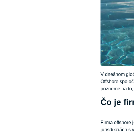
V dnešnom globa
Offshore spoloč
pozrieme na to,
Čo je fi
Firma offshore j
jurisdikciách s