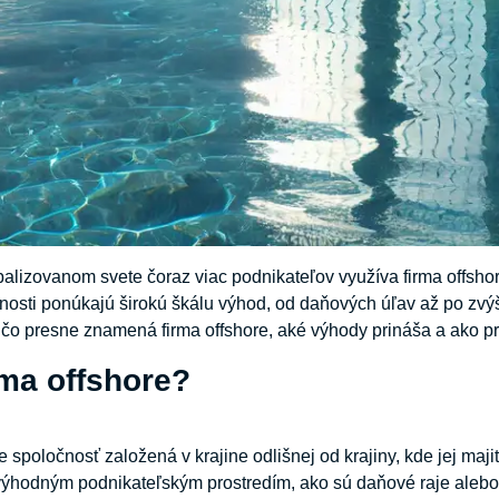
lizovanom svete čoraz viac podnikateľov využíva firma offshore
nosti ponúkajú širokú škálu výhod, od daňových úľav až po zv
 čo presne znamená firma offshore, aké výhody prináša a ako pr
rma offshore?
e spoločnosť založená v krajine odlišnej od krajiny, kde jej majit
 výhodným podnikateľským prostredím, ako sú daňové raje alebo k