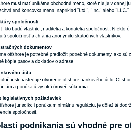
shore musí mať unikátne obchodné meno, ktoré nie je v danej jur
chválená koncovka mena, napríklad "Ltd.", "Inc." alebo "LLC."
ktúry
spoločnosti
ť, kto budú vlastníci, riaditelia a konatelia spoločnosti. Niektor
pujú spoločnosť a chránia anonymitu skutočných vlastníkov.
istračných
dokumentov
ma offshore je potrebné predložiť potrebné dokumenty, ako sú zak
né kópie pasov a dokladov o adrese.
ankového
účtu
spoločnosti nasleduje otvorenie offshore bankového účtu. Offs
áciám a ponúkajú vysokú úroveň súkromia.
e
legislatívnych
požiadaviek
fshore jurisdikcií ponúka minimálnu reguláciu, je dôležité dodr
encie spoločnosti.
lasti podnikania sú vhodné pre o