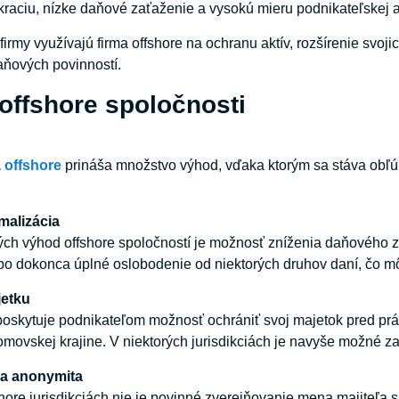
raciu, nízke daňové zaťaženie a vysokú mieru podnikateľskej 
irmy využívajú firma offshore na ochranu aktív, rozšírenie svoji
aňových povinností.
offshore spoločnosti
a
offshore
prináša množstvo výhod, vďaka ktorým sa stáva obľú
malizácia
ch výhod offshore spoločností je možnosť zníženia daňového z
bo dokonca úplné oslobodenie od niektorých druhov daní, čo m
etku
 poskytuje podnikateľom možnosť ochrániť svoj majetok pred p
domovskej krajine. V niektorých jurisdikciách je navyše možné z
a
anonymita
ore jurisdikciách nie je povinné zverejňovanie mena majiteľa sp