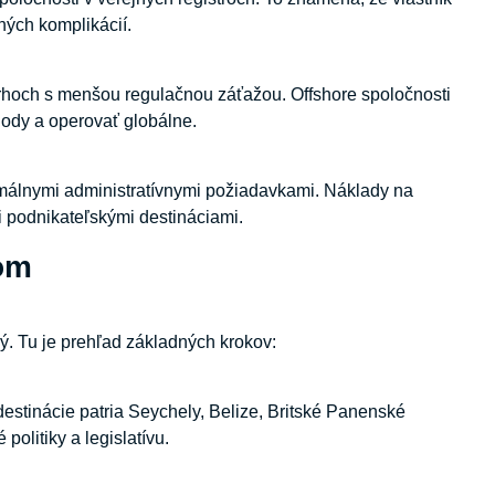
ných komplikácií.
rhoch s menšou regulačnou záťažou. Offshore spoločnosti
hody a operovať globálne.
nimálnymi administratívnymi požiadavkami. Náklady na
mi podnikateľskými destináciami.
kom
ý. Tu je prehľad základných krokov:
destinácie patria Seychely, Belize, Britské Panenské
olitiky a legislatívu.