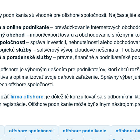
y podnikania sú vhodné pre offshore spoločnosti. Najčastejšie s
e
a
online
podnikanie
– prevádzkovanie internetových obchodov,
ný
obchod
– import/export tovaru a obchodovanie s rôznymi k
poločnosti
– správa investícií, nehnuteľností alebo obchodovan
ogické
služby
– softvérový vývoj, cloudové riešenia a IT outsou
é
a
poradenské
služby
– právne, finančné a podnikateľské por
 offshore je výborným riešením pre podnikateľov, ktorí chcú roz
ktíva a optimalizovať svoje daňové zaťaženie. Správny výber jur
ch offshore spoločnosti.
ložiť
firma
offshore
, je dôležité konzultovať sa s odborníkmi, 
registrácie. Offshore podnikanie môže byť silným nástrojom pre 
offshore spoločnosť
offshore podnikanie
offshore úč