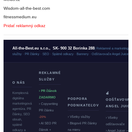
Wisdom-all-the-best.com
fitnessmedium.eu
Pridať reklamný odkaz
All-the-Best.eu s.r.o., SK- 900 32 Borinka 288
| Reklamné a marketingo
služby · PR články · SEO · Spätné odkazy · Bannery · Odšťavovače Angel Juicer
REKLAMNÉ
SLUŽBY
O NÁS
› PR článok
Komplexná
🍏
ZADARMO
digitálna
PODPORA
ODŠŤAVOVA
marketingová
› Copywriting
PODNIKATEĽOV
ANGEL JUIC
agentúra. PR
PR článku
články, SEO
› Všetky služby
-20%
› Všetky
obsah,
› AI SEO PR
› Blogové PR články
odšťavovače
spätné
článok +
na mieru
odkazy a
› Angel Juicer —