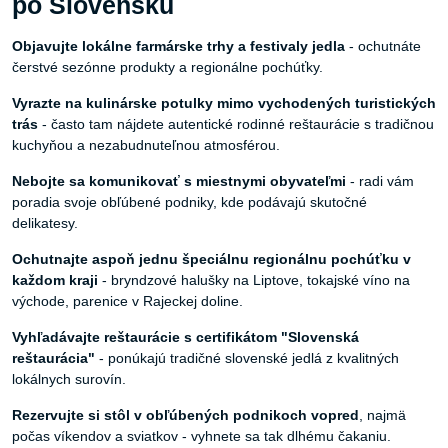
po Slovensku
Objavujte lokálne farmárske trhy a festivaly jedla
- ochutnáte
čerstvé sezónne produkty a regionálne pochúťky.
Vyrazte na kulinárske potulky mimo vychodených turistických
trás
- často tam nájdete autentické rodinné reštaurácie s tradičnou
kuchyňou a nezabudnuteľnou atmosférou.
Nebojte sa komunikovať s miestnymi obyvateľmi
- radi vám
poradia svoje obľúbené podniky, kde podávajú skutočné
delikatesy.
Ochutnajte aspoň jednu špeciálnu regionálnu pochúťku v
každom kraji
- bryndzové halušky na Liptove, tokajské víno na
východe, parenice v Rajeckej doline.
Vyhľadávajte reštaurácie s certifikátom "Slovenská
reštaurácia"
- ponúkajú tradičné slovenské jedlá z kvalitných
lokálnych surovín.
Rezervujte si stôl v obľúbených podnikoch vopred
, najmä
počas víkendov a sviatkov - vyhnete sa tak dlhému čakaniu.