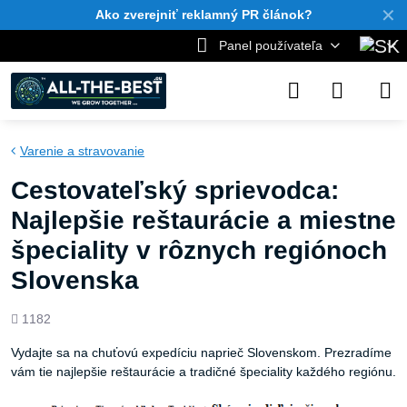
✕
Ako zverejniť reklamný PR článok?
Panel používateľa
Varenie a stravovanie
Cestovateľský sprievodca:
Najlepšie reštaurácie a miestne
špeciality v rôznych regiónoch
Slovenska
Počet
1182
zobrazení
Vydajte sa na chuťovú expedíciu naprieč Slovenskom. Prezradíme
vám tie najlepšie reštaurácie a tradičné špeciality každého regiónu.