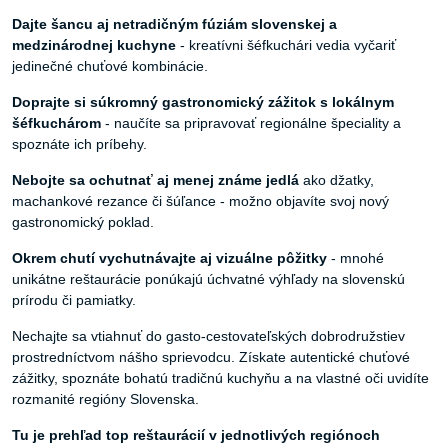
Dajte šancu aj netradičným fúziám slovenskej a
medzinárodnej kuchyne
- kreatívni šéfkuchári vedia vyčariť
jedinečné chuťové kombinácie.
Doprajte si súkromný gastronomický zážitok s lokálnym
šéfkuchárom
- naučíte sa pripravovať regionálne špeciality a
spoznáte ich príbehy.
Nebojte sa ochutnať aj menej známe jedlá
ako džatky,
machankové rezance či šúľance - možno objavíte svoj nový
gastronomický poklad.
Okrem chutí vychutnávajte aj vizuálne pôžitky
- mnohé
unikátne reštaurácie ponúkajú úchvatné výhľady na slovenskú
prírodu či pamiatky.
Nechajte sa vtiahnuť do gasto-cestovateľských dobrodružstiev
prostredníctvom nášho sprievodcu. Získate autentické chuťové
zážitky, spoznáte bohatú tradičnú kuchyňu a na vlastné oči uvidíte
rozmanité regióny Slovenska.
Tu je prehľad top reštaurácií v jednotlivých regiónoch