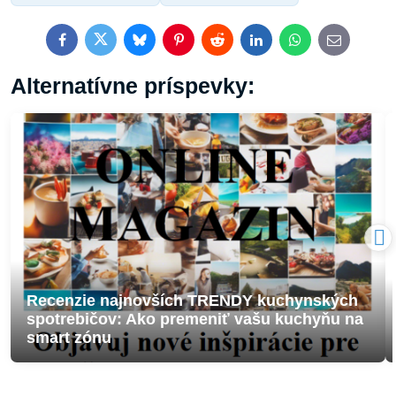
Facebook
Twitter
Bluesky
Pinterest
Reddit
LinkedIn
WhatsApp
E-
mail
Alternatívne príspevky:
Recenzie najnovších TRENDY kuchynských
spotrebičov: Ako premeniť vašu kuchyňu na
smart zónu