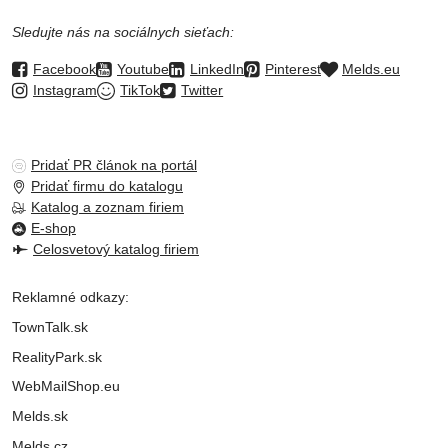
Sledujte nás na sociálnych sieťach:
Facebook
Youtube
LinkedIn
Pinterest
Melds.eu
Instagram
TikTok
Twitter
Pridať PR článok na portál
Pridať firmu do katalogu
Katalog a zoznam firiem
E-shop
Celosvetový katalog firiem
Reklamné odkazy:
TownTalk.sk
RealityPark.sk
WebMailShop.eu
Melds.sk
Melds.cz