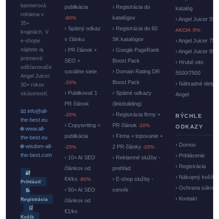
bannerová
publikácia
› Registrácia do
katalóg
reklama v
katalógov
-80%
› Angel Juicer 550
35+
› Spätný odkaz
› Registrácia do 60
AKCIA -5%
krajinách. V
v článku
SK katalógov
e-shope
› Angel Juicer 750
nájdete aj
› PR článok +
› Google PageRank
› Angel Juicer 85
prémiové
SEO +
Boost Pack
› Hrubé sito
odšťavovače
sociálne siete
› Domain Rating DR
5500/7500
Angel Juicer.
Boost Pack
-20%
› Náhradné diely
30+ rokov
› Publikovať 1
› Spätné odkazy
skúseností.
Angel
PR článok
(linkbuilding)
📧 info@all-
› Registrácia firmy +
-20%
RÝCHLE
the-best.eu
› Copywriting +
PR článok
-20%
ODKAZY
🌐 www.all-
publikácia
› Firma + topovanie +
the-best.eu
› Domov
🌐 wisdom-all-
2 PR články
-20%
-20%
the-best.com
› Prihlásenie
› 10× AI SEO
› Reklamné služby -
› Registrácia
článkov od
prehľad
🔐
› Nákupný košík
€4/ks
› E-shop služby -
-80%
Prihlásiť
› Ochrana súkrom
› 50× AI SEO
cenník
📝
› Kontakt
Registrácia
článkov od
🛒
€1/ks
Košík