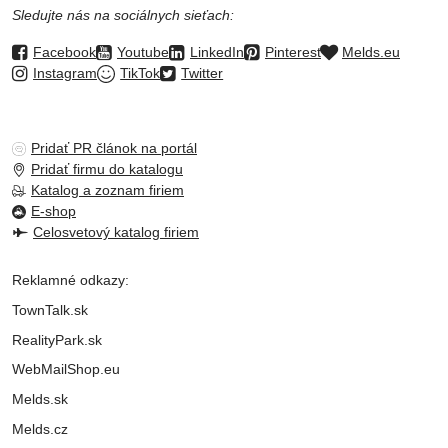
Sledujte nás na sociálnych sieťach:
Facebook
Youtube
LinkedIn
Pinterest
Melds.eu
Instagram
TikTok
Twitter
Pridať PR článok na portál
Pridať firmu do katalogu
Katalog a zoznam firiem
E-shop
Celosvetový katalog firiem
Reklamné odkazy:
TownTalk.sk
RealityPark.sk
WebMailShop.eu
Melds.sk
Melds.cz