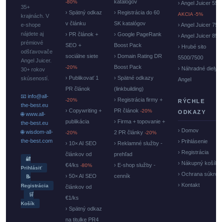
katalógov
-80%
› Angel Juicer 550
35+
› Spätný odkaz
› Registrácia do 60
AKCIA -5%
krajinách. V
v článku
SK katalógov
e-shope
› Angel Juicer 750
nájdete aj
› PR článok +
› Google PageRank
› Angel Juicer 85
prémiové
SEO +
Boost Pack
› Hrubé sito
odšťavovače
sociálne siete
› Domain Rating DR
5500/7500
Angel Juicer.
Boost Pack
-20%
› Náhradné diely
30+ rokov
› Publikovať 1
› Spätné odkazy
skúseností.
Angel
PR článok
(linkbuilding)
📧 info@all-
› Registrácia firmy +
-20%
RÝCHLE
the-best.eu
› Copywriting +
PR článok
-20%
ODKAZY
🌐 www.all-
publikácia
› Firma + topovanie +
the-best.eu
› Domov
🌐 wisdom-all-
2 PR články
-20%
-20%
the-best.com
› Prihlásenie
› 10× AI SEO
› Reklamné služby -
› Registrácia
článkov od
prehľad
🔐
› Nákupný košík
€4/ks
› E-shop služby -
-80%
Prihlásiť
› Ochrana súkrom
› 50× AI SEO
cenník
📝
› Kontakt
Registrácia
článkov od
🛒
€1/ks
Košík
› Spätný odkaz
na titulke PR4