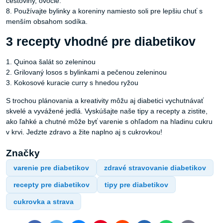
cestoviny, ovocie.
8. Používajte bylinky a koreniny namiesto soli pre lepšiu chuť s
menším obsahom sodíka.
3 recepty vhodné pre diabetikov
1. Quinoa šalát so zeleninou
2. Grilovaný losos s bylinkami a pečenou zeleninou
3. Kokosové kuracie curry s hnedou ryžou
S trochou plánovania a kreativity môžu aj diabetici vychutnávať
skvelé a vyvážené jedlá. Vyskúšajte naše tipy a recepty a zistite,
ako ľahké a chutné môže byť varenie s ohľadom na hladinu cukru
v krvi. Jedzte zdravo a žite naplno aj s cukrovkou!
Značky
varenie pre diabetikov
zdravé stravovanie diabetikov
recepty pre diabetikov
tipy pre diabetikov
cukrovka a strava