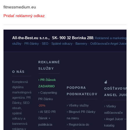
fitnessmedium.eu
Pridať reklamný odkaz
All-the-Best.eu s.r.o., SK- 900 32 Borinka 288
| Reklamné a marketingo
služby · PR články · SEO · Spätné odkazy · Bannery · Odšťavovače Angel Juicer
REKLAMNÉ
SLUŽBY
O NÁS
› PR článok
Komplexná
🍏
ZADARMO
digitálna
PODPORA
ODŠŤAVOVA
marketingová
› Copywriting
PODNIKATEĽOV
ANGEL JUIC
agentúra. PR
PR článku
články, SEO
› Všetky služby
-20%
› Všetky
obsah,
› AI SEO PR
› Blogové PR články
odšťavovače
spätné
článok +
na mieru
odkazy a
› Angel Juicer —
bannerová
publikácia
› Registrácia do
katalóg
reklama v