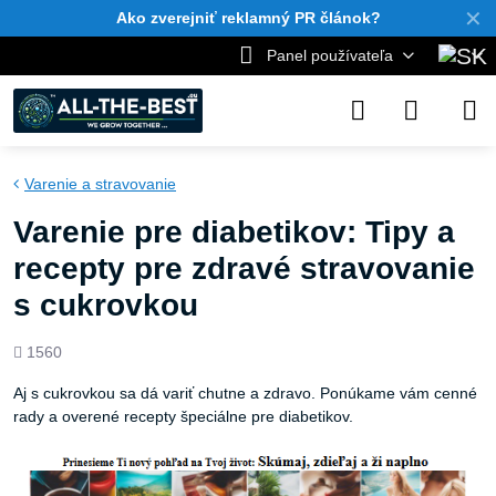
✕
Ako zverejniť reklamný PR článok?
Panel používateľa
Varenie a stravovanie
Varenie pre diabetikov: Tipy a
recepty pre zdravé stravovanie
s cukrovkou
Počet
1560
zobrazení
Aj s cukrovkou sa dá variť chutne a zdravo. Ponúkame vám cenné
rady a overené recepty špeciálne pre diabetikov.