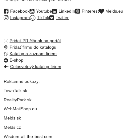
Facebook
Youtube
LinkedIn
Pinterest
Melds.eu
Instagram
TikTok
Twitter
Pridať PR článok na portál
Pridať firmu do katalogu
Katalog a zoznam firiem
E-shop
Celosvetový katalog firiem
Reklamné odkazy:
TownTalk.sk
RealityPark.sk
WebMailShop.eu
Melds.sk
Melds.cz
Wisdom-all-the-best.com