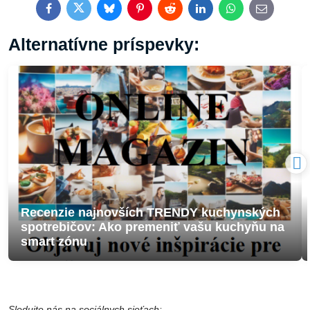
Facebook
Twitter
Bluesky
Pinterest
Reddit
LinkedIn
WhatsApp
E-
mail
Alternatívne príspevky:
Recenzie najnovších TRENDY kuchynských
spotrebičov: Ako premeniť vašu kuchyňu na
smart zónu
Sledujte nás na sociálnych sieťach: