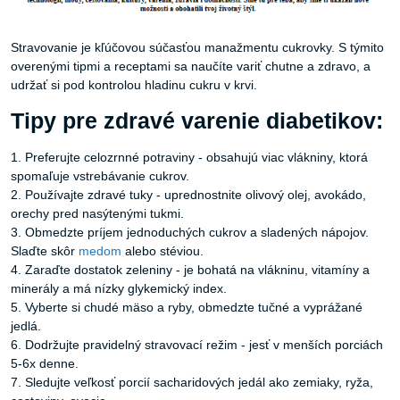
Stravovanie je kľúčovou súčasťou manažmentu cukrovky. S týmito
overenými tipmi a receptami sa naučíte variť chutne a zdravo, a
udržať si pod kontrolou hladinu cukru v krvi.
Tipy pre zdravé varenie diabetikov:
1. Preferujte celozrnné potraviny - obsahujú viac vlákniny, ktorá
spomaľuje vstrebávanie cukrov.
2. Používajte zdravé tuky - uprednostnite olivový olej, avokádo,
orechy pred nasýtenými tukmi.
3. Obmedzte príjem jednoduchých cukrov a sladených nápojov.
Slaďte skôr
medom
alebo stéviou.
4. Zaraďte dostatok zeleniny - je bohatá na vlákninu, vitamíny a
minerály a má nízky glykemický index.
5. Vyberte si chudé mäso a ryby, obmedzte tučné a vyprážané
jedlá.
6. Dodržujte pravidelný stravovací režim - jesť v menších porciách
5-6x denne.
7. Sledujte veľkosť porcií sacharidových jedál ako zemiaky, ryža,