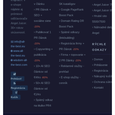
krajinách. V
v článku
SK katalógov
e-shope
› Angel Juicer 750
nájdete aj
› PR článok +
› Google PageRank
› Angel Juicer 85
prémiové
SEO +
Boost Pack
› Hrubé sito
odšťavovače
sociálne siete
› Domain Rating DR
5500/7500
Angel Juicer.
Boost Pack
-20%
› Náhradné diely
30+ rokov
› Publikovať 1
› Spätné odkazy
skúseností.
Angel
PR článok
(linkbuilding)
📧 info@all-
› Registrácia firmy +
-20%
RÝCHLE
the-best.eu
› Copywriting +
PR článok
-20%
ODKAZY
🌐 www.all-
publikácia
› Firma + topovanie +
the-best.eu
› Domov
🌐 wisdom-all-
2 PR články
-20%
-20%
the-best.com
› Prihlásenie
› 10× AI SEO
› Reklamné služby -
› Registrácia
článkov od
prehľad
🔐
› Nákupný košík
€4/ks
› E-shop služby -
-80%
Prihlásiť
› Ochrana súkrom
› 50× AI SEO
cenník
📝
› Kontakt
Registrácia
článkov od
🛒
€1/ks
Košík
› Spätný odkaz
na titulke PR4