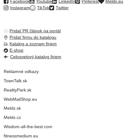
Facebook
Youtube
LinkedIn
Pinterest
Melds.eu
Instagram
TikTok
Twitter
Pridať PR článok na portál
Pridať firmu do katalogu
Katalog a zoznam firiem
E-shop
Celosvetový katalog firiem
Reklamné odkazy:
TownTalk.sk
RealityPark.sk
WebMailShop.eu
Melds.sk
Melds.cz
Wisdom-all-the-best.com
fitnessmedium.eu