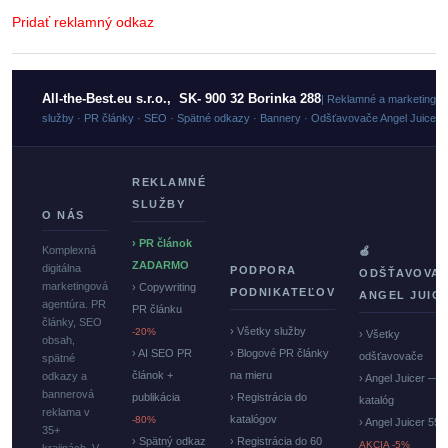
Pridať reklamný odkaz
All-the-Best.eu s.r.o., SK- 900 32 Borinka 288
| Reklamné a marketingo
služby · PR články · SEO · Spätné odkazy · Bannery · Odšťavovače Angel Juicer
REKLAMNÉ
SLUŽBY
O NÁS
› PR článok
Komplexná
🍏
ZADARMO
digitálna
PODPORA
ODŠŤAVOVA
marketingová
› Copywriting
PODNIKATEĽOV
ANGEL JUIC
agentúra. PR
PR článku
články, SEO
› Všetky služby
-20%
› Všetky
obsah,
› AI SEO PR
› Blogové PR články
odšťavovače
spätné
článok +
na mieru
odkazy a
› Angel Juicer —
bannerová
publikácia
› Registrácia do
katalóg
reklama v
katalógov
-80%
› Angel Juicer 550
35+
› Spätný odkaz
› Registrácia do 60
AKCIA -5%