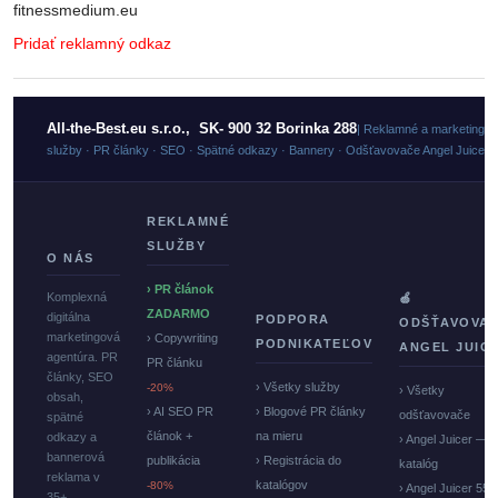
fitnessmedium.eu
Pridať reklamný odkaz
All-the-Best.eu s.r.o., SK- 900 32 Borinka 288
| Reklamné a marketingo
služby · PR články · SEO · Spätné odkazy · Bannery · Odšťavovače Angel Juicer
REKLAMNÉ
SLUŽBY
O NÁS
› PR článok
Komplexná
🍏
ZADARMO
digitálna
PODPORA
ODŠŤAVOVA
marketingová
› Copywriting
PODNIKATEĽOV
ANGEL JUIC
agentúra. PR
PR článku
články, SEO
› Všetky služby
-20%
› Všetky
obsah,
› AI SEO PR
› Blogové PR články
odšťavovače
spätné
článok +
na mieru
odkazy a
› Angel Juicer —
bannerová
publikácia
› Registrácia do
katalóg
reklama v
katalógov
-80%
› Angel Juicer 550
35+