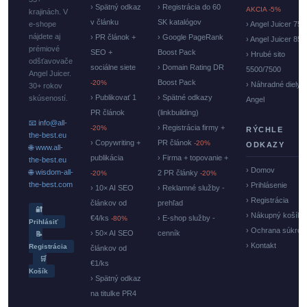
› Spätný odkaz
› Registrácia do 60
AKCIA -5%
krajinách. V
v článku
SK katalógov
e-shope
› Angel Juicer 750
nájdete aj
› PR článok +
› Google PageRank
› Angel Juicer 85
prémiové
SEO +
Boost Pack
› Hrubé sito
odšťavovače
sociálne siete
› Domain Rating DR
5500/7500
Angel Juicer.
Boost Pack
-20%
› Náhradné diely
30+ rokov
› Publikovať 1
› Spätné odkazy
skúseností.
Angel
PR článok
(linkbuilding)
📧 info@all-
› Registrácia firmy +
-20%
RÝCHLE
the-best.eu
› Copywriting +
PR článok
-20%
ODKAZY
🌐 www.all-
publikácia
› Firma + topovanie +
the-best.eu
› Domov
🌐 wisdom-all-
2 PR články
-20%
-20%
the-best.com
› Prihlásenie
› 10× AI SEO
› Reklamné služby -
› Registrácia
článkov od
prehľad
🔐
› Nákupný košík
€4/ks
› E-shop služby -
-80%
Prihlásiť
› Ochrana súkrom
› 50× AI SEO
cenník
📝
› Kontakt
Registrácia
článkov od
🛒
€1/ks
Košík
› Spätný odkaz
na titulke PR4