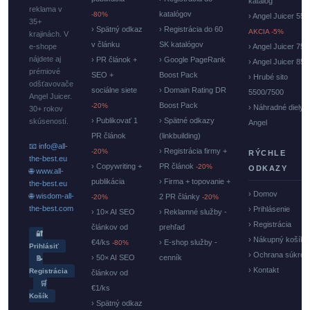
katalóg
reklama v
katalógov
-80%
› Angel Juicer 550
35+
› Spätný odkaz
› Registrácia do 60
AKCIA -5%
krajinách. V
v článku
SK katalógov
e-shope
› Angel Juicer 750
nájdete aj
› PR článok +
› Google PageRank
› Angel Juicer 85
prémiové
SEO +
Boost Pack
› Hrubé sito
odšťavovače
sociálne siete
› Domain Rating DR
5500/7500
Angel Juicer.
Boost Pack
-20%
› Náhradné diely
30+ rokov
› Publikovať 1
› Spätné odkazy
skúseností.
Angel
PR článok
(linkbuilding)
📧 info@all-
› Registrácia firmy +
-20%
RÝCHLE
the-best.eu
› Copywriting +
PR článok
-20%
ODKAZY
🌐 www.all-
publikácia
› Firma + topovanie +
the-best.eu
› Domov
🌐 wisdom-all-
2 PR články
-20%
-20%
the-best.com
› Prihlásenie
› 10× AI SEO
› Reklamné služby -
› Registrácia
článkov od
prehľad
🔐
› Nákupný košík
€4/ks
› E-shop služby -
-80%
Prihlásiť
› Ochrana súkrom
› 50× AI SEO
cenník
📝
› Kontakt
Registrácia
článkov od
🛒
€1/ks
Košík
› Spätný odkaz