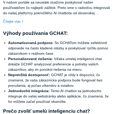
V našom portále sa neustále snažíme poskytovať našim
používateľom čo najlepší zážitok. Preto sme s radosťou integrovali
do našej platformy pokročilého AI chatbota od slovenskej
spoločnosti GCHAT. Týmto krokom chceme posilniť inováciu a
Čítajte viac
zlepšiť interakciu s našimi zákazníkmi, čím umožňíme plynulejšiu
komunikáciu.
Výhody používania GCHAT:
Automatizovaná podpora:
So GCHATom môžete zefektívniť
odpovede na často kladené otázky a poskytovať rýchlu pomoc
zákazníkom v reálnom čase.
Personalizované riešenia:
Vďaka umelej inteligencii chat
dokáže GCHAT analyzovať preferencie a potreby vašich
zákazníkov, aby im ponúkol riešenia na mieru.
Nepretržitá dostupnosť:
GCHAT je vždy k dispozícii, čo
znamená, že vaša zákaznícka podpora bude fungovať bez
prerušenia, aj počas víkendov a sviatkov.
Jednoduchá integrácia:
Tento AI chatbot sa jednoducho
integruje do vašej webstránky alebo aplikácie, čo znamená, že
ho môžete začať používať okamžite.
Prečo zvoliť umelú inteligenciu chat?