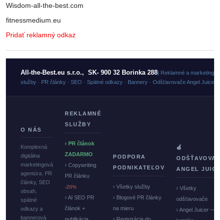
Wisdom-all-the-best.com
fitnessmedium.eu
Pridať reklamný odkaz
All-the-Best.eu s.r.o., SK- 900 32 Borinka 288
| Reklamné a marketingo
služby · PR články · SEO · Spätné odkazy · Bannery · Odšťavovače Angel Juicer
REKLAMNÉ
SLUŽBY
O NÁS
› PR článok
Komplexná
🍏
ZADARMO
digitálna
PODPORA
ODŠŤAVOVA
marketingová
› Copywriting
PODNIKATEĽOV
ANGEL JUIC
agentúra. PR
PR článku
články, SEO
› Všetky služby
-20%
› Všetky
obsah,
› AI SEO PR
› Blogové PR články
odšťavovače
spätné
článok +
na mieru
odkazy a
› Angel Juicer —
bannerová
publikácia
› Registrácia do