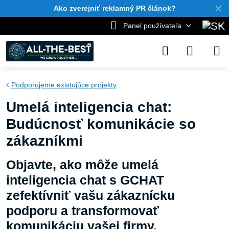
✕
Ako zverejniť reklamný PR článok?
Panel používateľa
Podporujeme existujúce projekty
Umelá inteligencia chat:
Budúcnosť komunikácie so
zákazníkmi
Objavte, ako môže umelá
inteligencia chat s GCHAT
zefektívniť vašu zákaznícku
podporu a transformovať
komunikáciu vašej firmy.