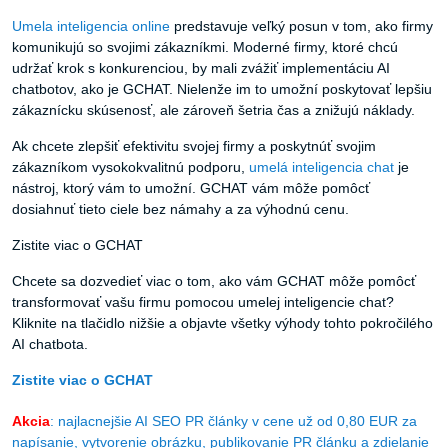
Umela inteligencia online
predstavuje veľký posun v tom, ako firmy
komunikujú so svojimi zákazníkmi. Moderné firmy, ktoré chcú
udržať krok s konkurenciou, by mali zvážiť implementáciu AI
chatbotov, ako je GCHAT. Nielenže im to umožní poskytovať lepšiu
zákaznícku skúsenosť, ale zároveň šetria čas a znižujú náklady.
Ak chcete zlepšiť efektivitu svojej firmy a poskytnúť svojim
zákazníkom vysokokvalitnú podporu,
umelá inteligencia chat
je
nástroj, ktorý vám to umožní. GCHAT vám môže pomôcť
dosiahnuť tieto ciele bez námahy a za výhodnú cenu.
Zistite viac o GCHAT
Chcete sa dozvedieť viac o tom, ako vám GCHAT môže pomôcť
transformovať vašu firmu pomocou umelej inteligencie chat?
Kliknite na tlačidlo nižšie a objavte všetky výhody tohto pokročilého
AI chatbota.
Zistite viac o GCHAT
Akcia
: najlacnejšie AI SEO PR články v cene už od 0,80 EUR za
napísanie, vytvorenie obrázku, publikovanie PR článku a zdielanie