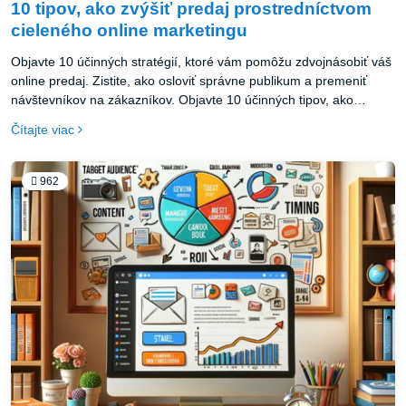
10 tipov, ako zvýšiť predaj prostredníctvom
cieleného online marketingu
Objavte 10 účinných stratégií, ktoré vám pomôžu zdvojnásobiť váš
online predaj. Zistite, ako osloviť správne publikum a premeniť
návštevníkov na zákazníkov. Objavte 10 účinných tipov, ako
prostredníctvom cieleného online marketingu zdvojnásobiť váš
Čítajte viac
predaj. Naučte sa využívať SEO, obsahový marketing, reklamné
kampane a ďalšie taktiky na oslovenie správneho publika a
premenu návštevníkov na zákazníkov.
962