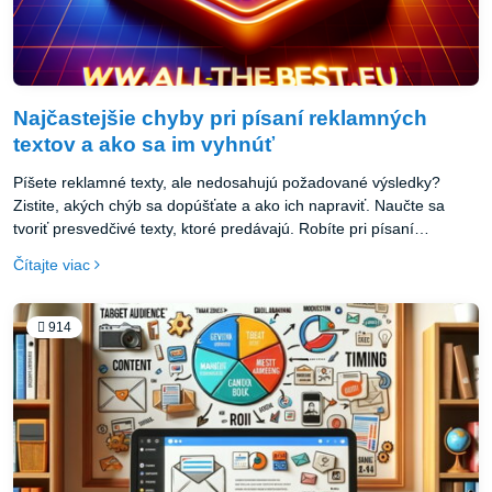
Najčastejšie chyby pri písaní reklamných
textov a ako sa im vyhnúť
Píšete reklamné texty, ale nedosahujú požadované výsledky?
Zistite, akých chýb sa dopúšťate a ako ich napraviť. Naučte sa
tvoriť presvedčivé texty, ktoré predávajú. Robíte pri písaní
reklamných textov chyby, ktoré oberajú vašu kampaň o výsledky?
Čítajte viac
Poradíme vám, ako sa vyhnúť 7 najčastejším prešľapom a vytvárať
reklamné texty ako profík. Naučte sa tvoriť presvedčivú reklamu,
ktorá predáva.
914