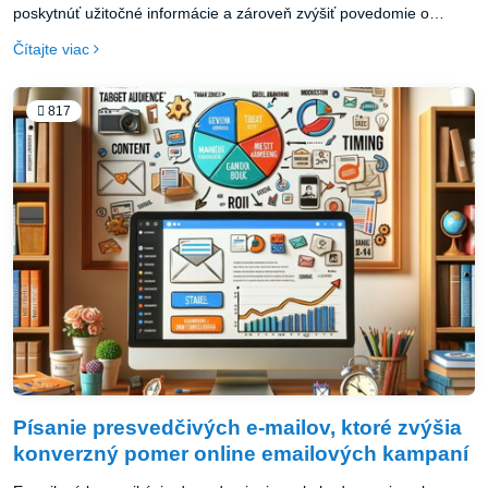
poskytnúť užitočné informácie a zároveň zvýšiť povedomie o
značke, produkte alebo službe. PR článok skvele funguje ako
Čítajte viac
súčasť marketingovej stratégie v prostredí internetu, kde je
konkurencia vysoká a je náročné zaujať potenciálnych zákazníkov.
817
Písanie presvedčivých e-mailov, ktoré zvýšia
konverzný pomer online emailových kampaní