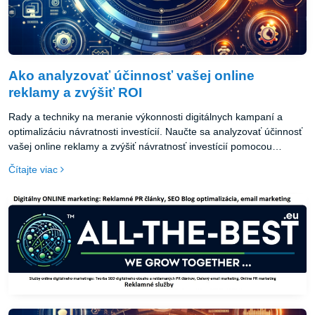
Ako analyzovať účinnosť vašej online
reklamy a zvýšiť ROI
Rady a techniky na meranie výkonnosti digitálnych kampaní a
optimalizáciu návratnosti investícií. Naučte sa analyzovať účinnosť
vašej online reklamy a zvýšiť návratnosť investícií pomocou
overených techník a rád. Tento článok poskytuje ucelený prehľad o
Čítajte viac
meraní výkonnosti digitálnych kampaní, stanovení cieľov, využití
analytických nástrojov, A/B testovaní, segmentácii publika a
optimalizácii na dosiahnutie lepších výsledkov.