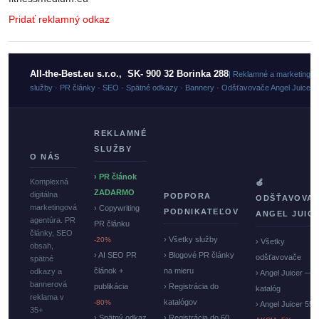
Pridať reklamný odkaz
All-the-Best.eu s.r.o., SK- 900 32 Borinka 288
| Reklamné a marketingo
služby · PR články · SEO · Spätné odkazy · Bannery · Odšťavovače Angel Juicer
REKLAMNÉ
SLUŽBY
O NÁS
› PR článok
Komplexná
🍏
ZADARMO
digitálna
PODPORA
ODŠŤAVOVA
marketingová
› Copywriting
PODNIKATEĽOV
ANGEL JUIC
agentúra. PR
PR článku
články, SEO
› Všetky služby
-20%
› Všetky
obsah,
› AI SEO PR
› Blogové PR články
odšťavovače
spätné
článok +
na mieru
odkazy a
› Angel Juicer —
bannerová
publikácia
› Registrácia do
katalóg
reklama v
katalógov
-80%
› Angel Juicer 550
35+
› Spätný odkaz
› Registrácia do 60