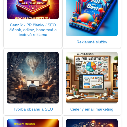
Cenník - PR články / SEO
článok, odkaz, banerová a
textová reklama
Reklamné služby
Tvorba obsahu a SEO
Cielený email marketing