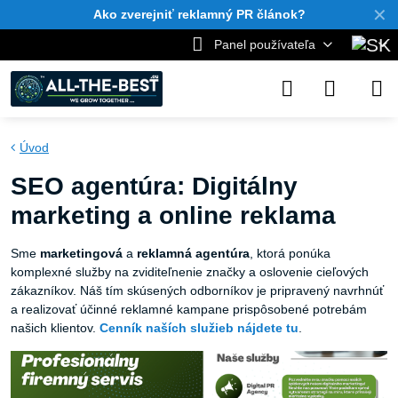
✕
Ako zverejniť reklamný PR článok?
Panel používateľa
Úvod
SEO agentúra: Digitálny
marketing a online reklama
Sme
marketingová
a
reklamná
agentúra
, ktorá ponúka
komplexné služby na zviditeľnenie značky a oslovenie cieľových
zákazníkov. Náš tím skúsených odborníkov je pripravený navrhnúť
a realizovať účinné reklamné kampane prispôsobené potrebám
našich klientov.
Cenník naších služieb nájdete tu
.