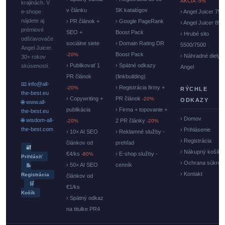
AKCIA -5%
krajinách. V
v článku
SK katalógov
e-shope
› Angel Juicer 750
nájdete aj
› PR článok +
› Google PageRank
› Angel Juicer 85
prémiové
SEO +
Boost Pack
› Hrubé sito
odšťavovače
sociálne siete
› Domain Rating DR
5500/7500
Angel Juicer.
Boost Pack
-20%
› Náhradné diely
30+ rokov
› Publikovať 1
› Spätné odkazy
skúseností.
Angel
PR článok
(linkbuilding)
📧 info@all-
› Registrácia firmy +
-20%
RÝCHLE
the-best.eu
› Copywriting +
PR článok
-20%
ODKAZY
🌐 www.all-
publikácia
› Firma + topovanie +
the-best.eu
› Domov
🌐 wisdom-all-
2 PR články
-20%
-20%
the-best.com
› Prihlásenie
› 10× AI SEO
› Reklamné služby -
› Registrácia
článkov od
prehľad
🔐
› Nákupný košík
€4/ks
› E-shop služby -
-80%
Prihlásiť
› Ochrana súkrom
› 50× AI SEO
cenník
📝
› Kontakt
Registrácia
článkov od
🛒
€1/ks
Košík
› Spätný odkaz
na titulke PR4