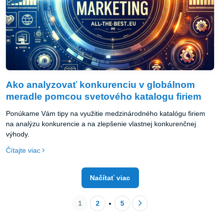
Ako analyzovať konkurenciu v globálnom
meradle pomcou svetového katalogu firiem
Ponúkame Vám tipy na využitie medzinárodného katalógu firiem
na analýzu konkurencie a na zlepšenie vlastnej konkurenčnej
výhody.
Čítajte viac
Načítať viac
1
2
5