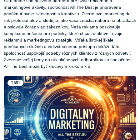
Ak hľadáte spoľahlivého partnera pre svoje reklamné a
marketingové aktivity, spoločnosť All The Best je pripravená
ponúknuť svoje skúsenosti a kreativitu. Zverte svoj marketing do
rúk profesionálov a sledujte, ako vaša značka naberá na obrátkach
a oslovuje čoraz viac zákazníkov. Naša reklama poskkytuje
komplexné riešenie pre podniky, ktoré chcú zefektívniť svoju
reklamnú a marketingovú stratégiu. Vďaka širokej škále
ponúkaných služieb a individuálnemu prístupu dokáže táto
spoločnosť uspokojiť potreby rôznych klientov z rôznych odvetví.
Zverenie vašej firmy do rúk skúsených odborníkov zo spoločnosti
All The Best môže byť kľúčovým krokom k d
651