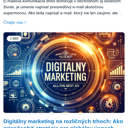
E-mailová komunikácia dnes dominuje v obchodnom aj osobnom
živote, je umenie napísať presvedčivý e-mail skutočnou
supermocou. Ako teda napísať e-mail, ktorý nie len zaujme, ale
priam nutí príjemcu k akcii? V tomto PR článku sa zameriame na
Čítajte viac
efektívne techniky a stratégie, ktoré z vašich e-mailov urobia
konverzné stroje.
880
Digitálny marketing na rozličných trhoch: Ako