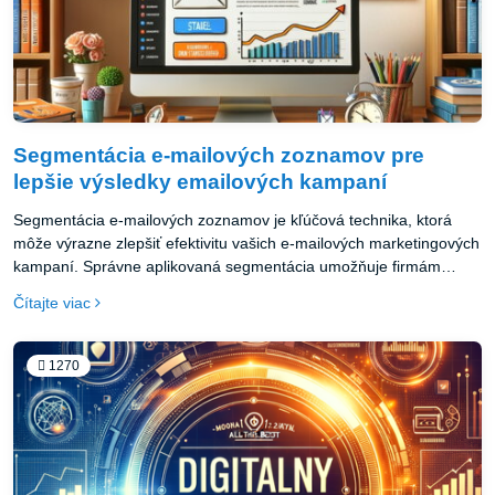
Segmentácia e-mailových zoznamov pre
lepšie výsledky emailových kampaní
Segmentácia e-mailových zoznamov je kľúčová technika, ktorá
môže výrazne zlepšiť efektivitu vašich e-mailových marketingových
kampaní. Správne aplikovaná segmentácia umožňuje firmám
poskytovať obsah, ktorý je relevantný a prispôsobený
Čítajte viac
individuálnym potrebám a záujmom ich príjemcov. Tento prístup
vedie nielen k vyššej mieru otváracích a klikacích pomerov, ale tiež
zvyšuje konverzie a posilňuje vzťahy so zákazníkmi.
1270