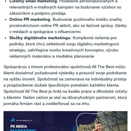
Cielený email marketing
: Posielanie personalizovaných a
relevantných e-mailových kampaní na budovanie vzťahov so
zákazníkmi a podporu predaja.
Online PR marketing
: Budovanie pozitívneho imidžu značky
prostredníctvom online PR aktivít, ako sú tlačové správy, články
v médiách a spolupráce s influencermi.
Služby digitálneho marketingu
: Komplexné riešenia pre
podniky, ktoré chcú zefektívniť svoju digitálnu marketingovú
stratégiu, zahŕňajúce tvorbu kreatívnych konceptov, výrobu
reklamných materiálov a mediálne plánovanie
Spoluprácou s tímom profesionálov spoločnosti All The Best môžu
klienti dosiahnuť požadované výsledky a posunúť svoje podnikanie
na vyššiu úroveň. Spoločnosť sa zameriava na individuálny prístup
a prispôsobenie služieb špecifickým potrebám každého klienta.
Spoločnosť All The Best je hrdá na kvalitu práce a dlhodobé vzťahy
s klientmi. Našim cieľom je stať sa dôveryhodným partnerom, ktorý
pomáha firmám rásť a zviditeľňovať sa na trhu.