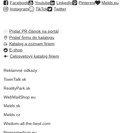
Facebook
Youtube
LinkedIn
Pinterest
Melds.eu
Instagram
TikTok
Twitter
Pridať PR článok na portál
Pridať firmu do katalogu
Katalog a zoznam firiem
E-shop
Celosvetový katalog firiem
Reklamné odkazy:
TownTalk.sk
RealityPark.sk
WebMailShop.eu
Melds.sk
Melds.cz
Wisdom-all-the-best.com
fitnessmedium.eu