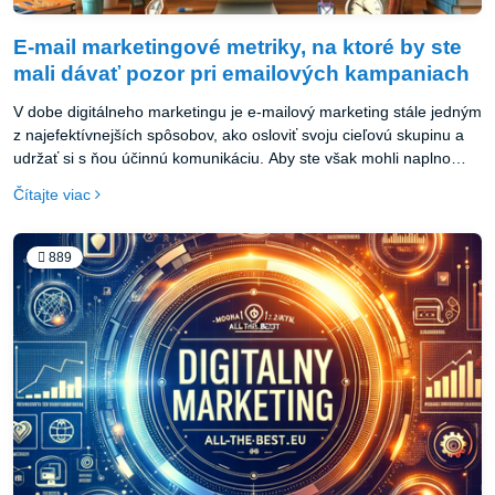
E-mail marketingové metriky, na ktoré by ste
mali dávať pozor pri emailových kampaniach
V dobe digitálneho marketingu je e-mailový marketing stále jedným
z najefektívnejších spôsobov, ako osloviť svoju cieľovú skupinu a
udržať si s ňou účinnú komunikáciu. Aby ste však mohli naplno
využiť potenciál e-mailových kampaní, je nevyhnutné zamerať sa
Čítajte viac
na analytické aspekty a sledovať správne metriky, ktoré vám
poskytnú cenné informácie o tom, čo funguje a kde sa nachádzajú
príležitosti na zlepšenie.
889