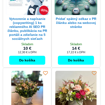
80%
Vytvorenie a napísanie
Pridať spätný odkaz v PR
(copywriting) 1 ks
článku alebo na webovej
reklamného AI SEO PR
stránke
článku, publikácia na PR
portáli a zdieľanie na 5
sociálnych sieťach
Skladom
Skladom
10 €
14 €
12,30 €
s DPH
17,22 €
s DPH
Do košíka
Do košíka