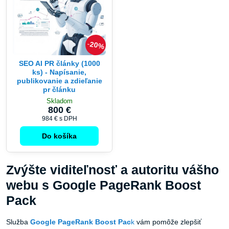
20%
SEO AI PR články (1000
ks) - Napísanie,
publikovanie a zdieľanie
pr článku
Skladom
800 €
984 €
s DPH
Do košíka
Zvýšte viditeľnosť a autoritu vášho
webu s Google PageRank Boost
Pack
Služba
Google PageRank Boost Pac
k
vám pomôže zlepšiť