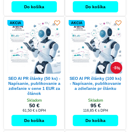
Do košíka
Do košíka
AKCIA
AKCIA
5%
SEO AI PR články (50 ks) -
SEO AI PR články (100 ks)
Napísanie, publikovanie a
- Napísanie, publikovanie
zdieľanie v cene 1 EUR za
a zdieľanie pr článku
článok
Skladom
Skladom
50 €
95 €
61,50 €
s DPH
116,85 €
s DPH
Do košíka
Do košíka