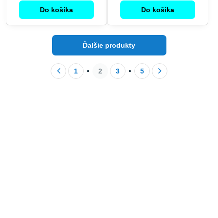
Do košíka
Do košíka
Ďalšie produkty
1
2
3
5
Akcia
: najlacnejšie AI SEO PR články v cene už od 0,80 EUR za
napísanie, vytvorenie obrázku, publikovanie PR článku a zdielanie
na socialnych sieťach
781