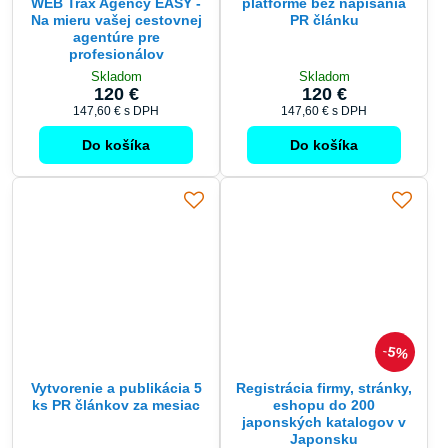
WEB Trax Agency EASY -
platforme bez napísania
Na mieru vašej cestovnej
PR článku
agentúre pre
profesionálov
Skladom
Skladom
120 €
120 €
147,60 €
s DPH
147,60 €
s DPH
Do košíka
Do košíka
5%
Vytvorenie a publikácia 5
Registrácia firmy, stránky,
ks PR článkov za mesiac
eshopu do 200
japonských katalogov v
Japonsku