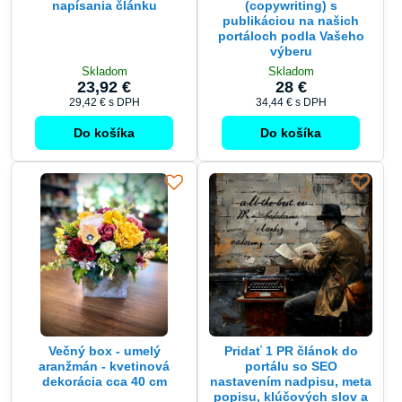
napísania článku
(copywriting) s
publikáciou na našich
portáloch podla Vašeho
výberu
Skladom
Skladom
23,92 €
28 €
29,42 €
s DPH
34,44 €
s DPH
Do košíka
Do košíka
Večný box - umelý
Pridať 1 PR článok do
aranžmán - kvetinová
portálu so SEO
dekorácia cca 40 cm
nastavením nadpisu, meta
popisu, klúčových slov a