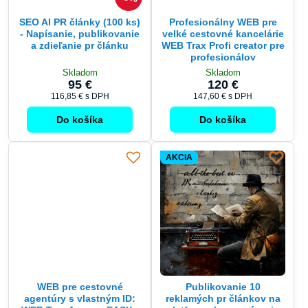
SEO AI PR články (100 ks)
Profesionálny WEB pre
- Napísanie, publikovanie
velké cestovné kancelárie
a zdieľanie pr článku
WEB Trax Profi creator pre
profesionálov
Skladom
Skladom
95 €
120 €
116,85 €
s DPH
147,60 €
s DPH
Do košíka
Do košíka
AKCIA
WEB pre cestovné
Publikovanie 10
agentúry s vlastným ID:
reklamých pr článkov na