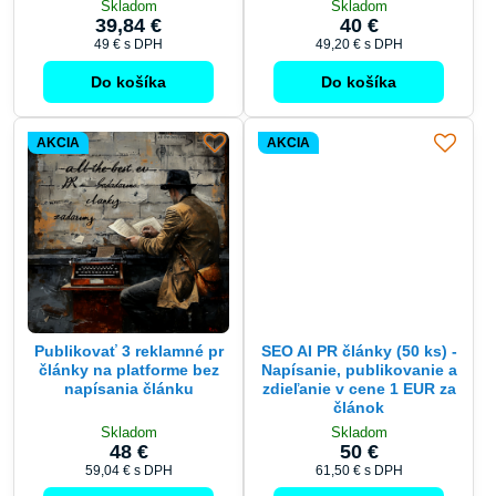
Skladom
Skladom
39,84 €
40 €
49 €
s DPH
49,20 €
s DPH
Do košíka
Do košíka
AKCIA
AKCIA
Publikovať 3 reklamné pr
SEO AI PR články (50 ks) -
články na platforme bez
Napísanie, publikovanie a
napísania článku
zdieľanie v cene 1 EUR za
článok
Skladom
Skladom
48 €
50 €
59,04 €
s DPH
61,50 €
s DPH