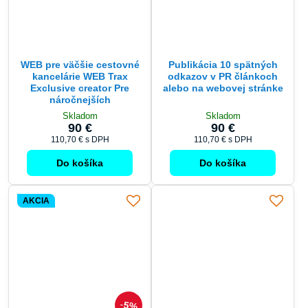
WEB pre väčšie cestovné
Publikácia 10 spätných
kancelárie WEB Trax
odkazov v PR článkoch
Exclusive creator Pre
alebo na webovej stránke
náročnejších
Skladom
Skladom
90 €
90 €
110,70 €
s DPH
110,70 €
s DPH
Do košíka
Do košíka
AKCIA
5%