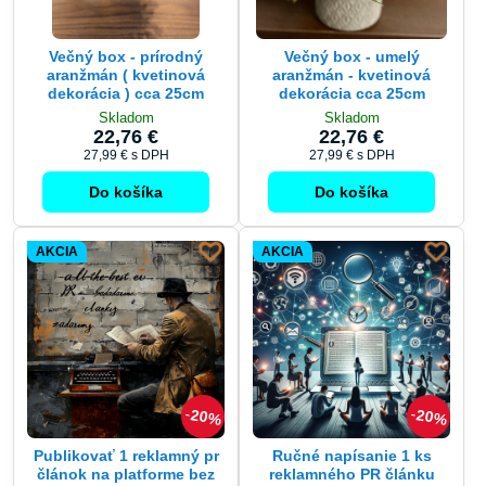
Večný box - prírodný
Večný box - umelý
aranžmán ( kvetinová
aranžmán - kvetinová
dekorácia ) cca 25cm
dekorácia cca 25cm
Skladom
Skladom
22,76 €
22,76 €
27,99 €
s DPH
27,99 €
s DPH
Do košíka
Do košíka
AKCIA
AKCIA
20%
20%
Publikovať 1 reklamný pr
Ručné napísanie 1 ks
článok na platforme bez
reklamného PR článku