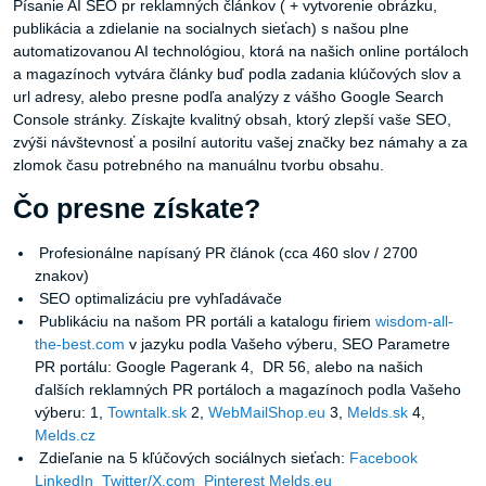
Písanie AI SEO pr reklamných článkov ( + vytvorenie obrázku,
publikácia a zdielanie na socialnych sieťach) s našou plne
automatizovanou AI technológiou, ktorá na našich online portáloch
a magazínoch vytvára články buď podla zadania klúčových slov a
url adresy, alebo presne podľa analýzy z vášho Google Search
Console stránky. Získajte kvalitný obsah, ktorý zlepší vaše SEO,
zvýši návštevnosť a posilní autoritu vašej značky bez námahy a za
zlomok času potrebného na manuálnu tvorbu obsahu.
Čo presne získate?
Profesionálne napísaný PR článok (cca 460 slov / 2700
znakov)
SEO optimalizáciu pre vyhľadávače
Publikáciu na našom PR portáli a katalogu firiem
wisdom-all-
the-best.com
v jazyku podla Vašeho výberu, SEO Parametre
PR portálu: Google Pagerank 4, DR 56, alebo na našich
ďalších reklamných PR portáloch a magazínoch podla Vašeho
výberu: 1,
Towntalk.sk
2,
WebMailShop.eu
3,
Melds.sk
4,
Melds.cz
Zdieľanie na 5 kľúčových sociálnych sieťach:
Facebook
LinkedIn
Twitter/X.com
Pinterest
Melds.eu