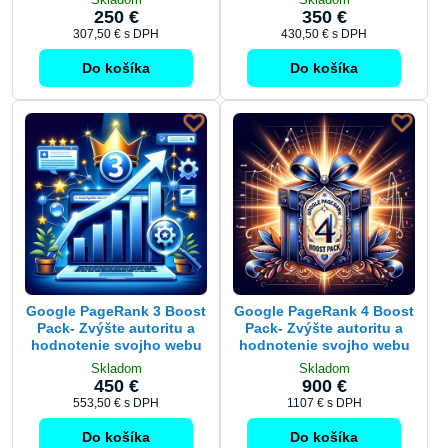
250 €
350 €
307,50 €
s DPH
430,50 €
s DPH
Do košíka
Do košíka
Google PageRank 3 Boost
Google PageRank 4 Boost
Pack- Zvýšte autoritu a
Pack- Zvýšte autoritu a
hodnotenie svojho webu
hodnotenie svojho webu
Skladom
Skladom
450 €
900 €
553,50 €
s DPH
1107 €
s DPH
Do košíka
Do košíka