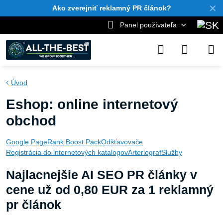
✕
Ako zverejniť reklamný PR článok?
Panel používateľa
Úvod
Eshop: online internetový
obchod
Google PageRank Boost Pack
Odšťavovače
Registrácia do internetových katalogov
Arteriograf
Služby
Najlacnejšie AI SEO PR články v
cene už od 0,80 EUR za 1 reklamný
pr článok