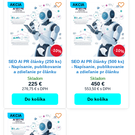
AKCIA
AKCIA
10%
10%
SEO AI PR články (250 ks)
SEO AI PR články (500 ks)
- Napísanie, publikovanie
- Napísanie, publikovanie
a zdieľanie pr článku
a zdieľanie pr článku
Skladom
Skladom
225 €
450 €
276,75 €
s DPH
553,50 €
s DPH
Do košíka
Do košíka
AKCIA