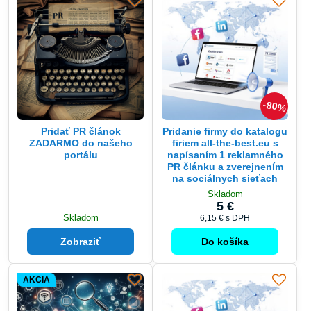
80%
Pridať PR článok
Pridanie firmy do katalogu
ZADARMO do našeho
firiem all-the-best.eu s
portálu
napísaním 1 reklamného
PR článku a zverejnením
na sociálnych sieťach
Skladom
5 €
Skladom
6,15 €
s DPH
Zobraziť
Do košíka
AKCIA