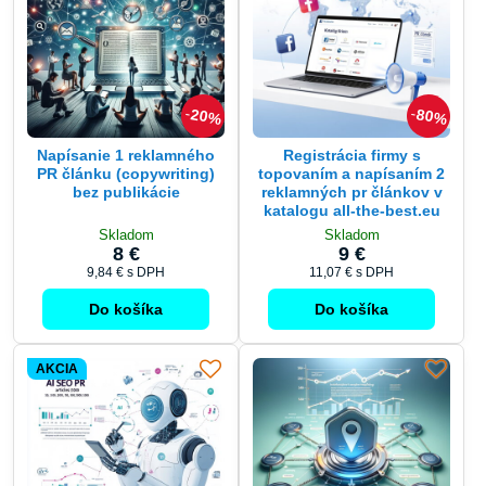
20%
80%
Napísanie 1 reklamného
Registrácia firmy s
PR článku (copywriting)
topovaním a napísaním 2
bez publikácie
reklamných pr článkov v
katalogu all-the-best.eu
Skladom
Skladom
8 €
9 €
9,84 €
s DPH
11,07 €
s DPH
Do košíka
Do košíka
AKCIA