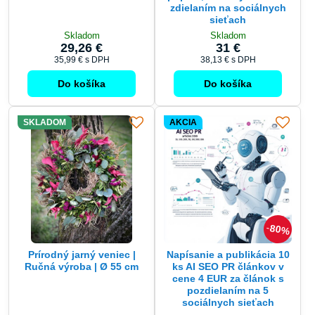
zdielaním na sociálnych
sieťach
Skladom
Skladom
29,26 €
31 €
35,99 €
s DPH
38,13 €
s DPH
Do košíka
Do košíka
SKLADOM
AKCIA
80%
Prírodný jarný veniec |
Napísanie a publikácia 10
Ručná výroba | Ø 55 cm
ks AI SEO PR článkov v
cene 4 EUR za článok s
pozdielaním na 5
sociálnych sieťach