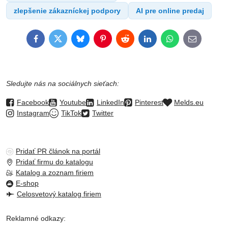
zlepšenie zákazníckej podpory
AI pre online predaj
Facebook
Twitter
Bluesky
Pinterest
Reddit
LinkedIn
WhatsApp
E-
mail
Sledujte nás na sociálnych sieťach:
Facebook
Youtube
LinkedIn
Pinterest
Melds.eu
Instagram
TikTok
Twitter
Pridať PR článok na portál
Pridať firmu do katalogu
Katalog a zoznam firiem
E-shop
Celosvetový katalog firiem
Reklamné odkazy: