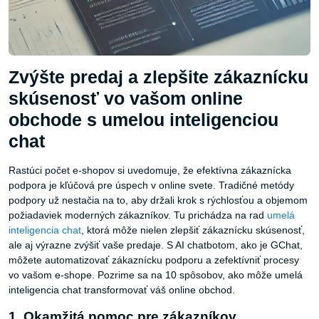
Zvýšte predaj a zlepšite zákaznícku
skúsenosť vo vašom online
obchode s umelou inteligenciou
chat
Rastúci počet e-shopov si uvedomuje, že efektívna zákaznícka
podpora je kľúčová pre úspech v online svete. Tradičné metódy
podpory už nestačia na to, aby držali krok s rýchlosťou a objemom
požiadaviek moderných zákazníkov. Tu prichádza na rad
umelá
inteligencia chat
, ktorá môže nielen zlepšiť zákaznícku skúsenosť,
ale aj výrazne zvýšiť vaše predaje. S AI chatbotom, ako je GChat,
môžete automatizovať zákaznícku podporu a zefektívniť procesy
vo vašom e-shope. Pozrime sa na 10 spôsobov, ako môže umelá
inteligencia chat transformovať váš online obchod.
1. Okamžitá pomoc pre zákazníkov