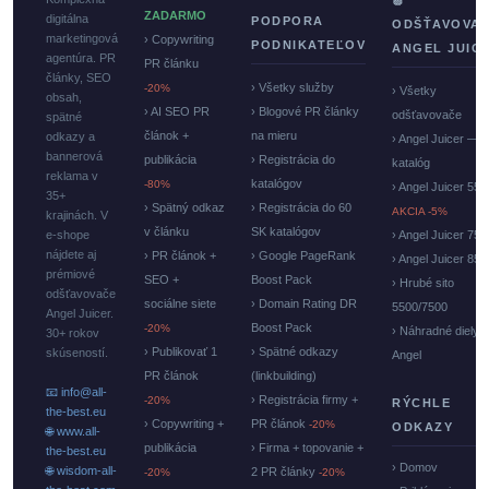
🍏
ZADARMO
digitálna
PODPORA
ODŠŤAVOVA
marketingová
› Copywriting
PODNIKATEĽOV
ANGEL JUIC
agentúra. PR
PR článku
články, SEO
› Všetky služby
-20%
› Všetky
obsah,
› AI SEO PR
› Blogové PR články
odšťavovače
spätné
článok +
na mieru
odkazy a
› Angel Juicer —
bannerová
publikácia
› Registrácia do
katalóg
reklama v
katalógov
-80%
› Angel Juicer 550
35+
› Spätný odkaz
› Registrácia do 60
AKCIA -5%
krajinách. V
v článku
SK katalógov
e-shope
› Angel Juicer 750
nájdete aj
› PR článok +
› Google PageRank
› Angel Juicer 85
prémiové
SEO +
Boost Pack
› Hrubé sito
odšťavovače
sociálne siete
› Domain Rating DR
5500/7500
Angel Juicer.
Boost Pack
-20%
› Náhradné diely
30+ rokov
› Publikovať 1
› Spätné odkazy
skúseností.
Angel
PR článok
(linkbuilding)
📧 info@all-
› Registrácia firmy +
-20%
RÝCHLE
the-best.eu
› Copywriting +
PR článok
-20%
ODKAZY
🌐 www.all-
publikácia
› Firma + topovanie +
the-best.eu
› Domov
🌐 wisdom-all-
2 PR články
-20%
-20%