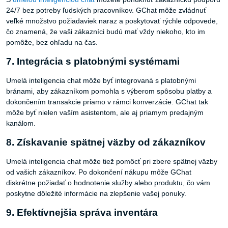
24/7 bez potreby ľudských pracovníkov. GChat môže zvládnuť
veľké množstvo požiadaviek naraz a poskytovať rýchle odpovede,
čo znamená, že vaši zákazníci budú mať vždy niekoho, kto im
pomôže, bez ohľadu na čas.
7. Integrácia s platobnými systémami
Umelá inteligencia chat môže byť integrovaná s platobnými
bránami, aby zákazníkom pomohla s výberom spôsobu platby a
dokončením transakcie priamo v rámci konverzácie. GChat tak
môže byť nielen vaším asistentom, ale aj priamym predajným
kanálom.
8. Získavanie spätnej väzby od zákazníkov
Umelá inteligencia chat môže tiež pomôcť pri zbere spätnej väzby
od vašich zákazníkov. Po dokončení nákupu môže GChat
diskrétne požiadať o hodnotenie služby alebo produktu, čo vám
poskytne dôležité informácie na zlepšenie vašej ponuky.
9. Efektívnejšia správa inventára