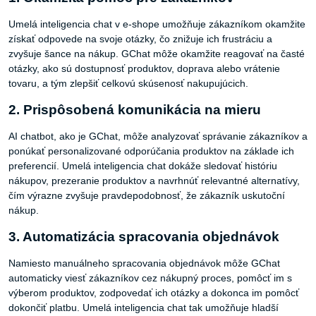
Umelá inteligencia chat v e-shope umožňuje zákazníkom okamžite
získať odpovede na svoje otázky, čo znižuje ich frustráciu a
zvyšuje šance na nákup. GChat môže okamžite reagovať na časté
otázky, ako sú dostupnosť produktov, doprava alebo vrátenie
tovaru, a tým zlepšiť celkovú skúsenosť nakupujúcich.
2. Prispôsobená komunikácia na mieru
AI chatbot, ako je GChat, môže analyzovať správanie zákazníkov a
ponúkať personalizované odporúčania produktov na základe ich
preferencií. Umelá inteligencia chat dokáže sledovať históriu
nákupov, prezeranie produktov a navrhnúť relevantné alternatívy,
čím výrazne zvyšuje pravdepodobnosť, že zákazník uskutoční
nákup.
3. Automatizácia spracovania objednávok
Namiesto manuálneho spracovania objednávok môže GChat
automaticky viesť zákazníkov cez nákupný proces, pomôcť im s
výberom produktov, zodpovedať ich otázky a dokonca im pomôcť
dokončiť platbu. Umelá inteligencia chat tak umožňuje hladší