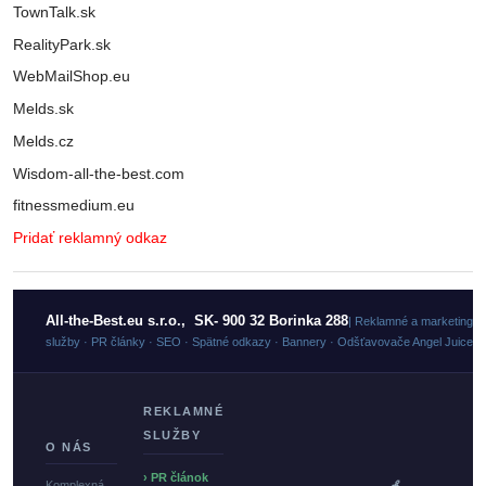
TownTalk.sk
RealityPark.sk
WebMailShop.eu
Melds.sk
Melds.cz
Wisdom-all-the-best.com
fitnessmedium.eu
Pridať reklamný odkaz
All-the-Best.eu s.r.o., SK- 900 32 Borinka 288
| Reklamné a marketingo
služby · PR články · SEO · Spätné odkazy · Bannery · Odšťavovače Angel Juicer
REKLAMNÉ
SLUŽBY
O NÁS
› PR článok
Komplexná