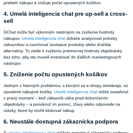
priebeh nákupu a znižuje počet opustených košíkov.
4. Umelá inteligencia chat pre up-sell a cross-
sell
GChat môže byť výkonným nástrojom na zvýšenie hodnoty
nákupov.
Umelá inteligencia chat
dokáže analyzovať potreby
zákazníkov a navrhovať súvisiace produkty alebo drahšie
alternatívy. To vedie k zvýšeniu priemernej hodnoty objednávky
bez toho, aby ste museli investovať do ďalších marketingových
nástrojov.
5. Zníženie počtu opustených košíkov
Jedným z hlavných problémov, s ktorými sa e-shopy stretávajú, sú
opustené nákupné košíky.
Umelá inteligencia chat
môže zasiahnuť
v pravý moment – keď zákazník váha pred dokončením
objednávky – a ponúknuť im pomoc, zľavy alebo odpovede na
otázky, ktoré by mohli blokovať nákup.
6. Neustále dostupná zákaznícka podpora
S
umelou inteligenciou chat
môžete ponúknuť zákaznícku podporu