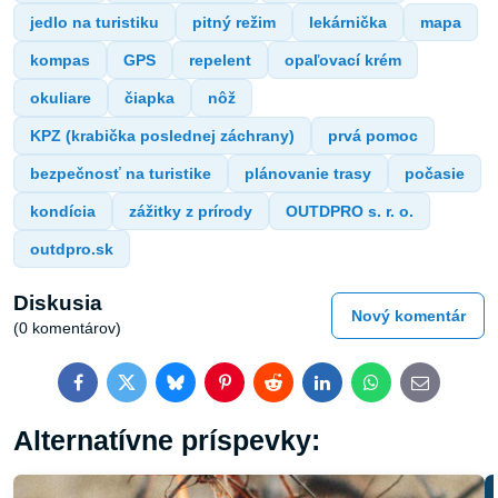
jedlo na turistiku
pitný režim
lekárnička
mapa
kompas
GPS
repelent
opaľovací krém
okuliare
čiapka
nôž
KPZ (krabička poslednej záchrany)
prvá pomoc
bezpečnosť na turistike
plánovanie trasy
počasie
kondícia
zážitky z prírody
OUTDPRO s. r. o.
outdpro.sk
Diskusia
Nový komentár
(0 komentárov)
Facebook
Twitter
Bluesky
Pinterest
Reddit
LinkedIn
WhatsApp
E-
mail
Alternatívne príspevky: