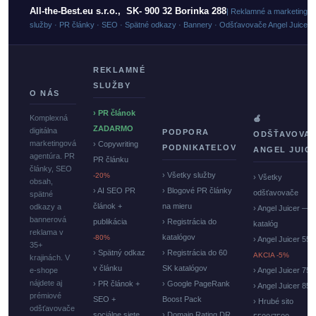
All-the-Best.eu s.r.o., SK- 900 32 Borinka 288
| Reklamné a marketingo
služby · PR články · SEO · Spätné odkazy · Bannery · Odšťavovače Angel Juicer
REKLAMNÉ
SLUŽBY
O NÁS
› PR článok
Komplexná
🍏
ZADARMO
digitálna
PODPORA
ODŠŤAVOVA
marketingová
› Copywriting
PODNIKATEĽOV
ANGEL JUIC
agentúra. PR
PR článku
články, SEO
› Všetky služby
-20%
› Všetky
obsah,
› AI SEO PR
› Blogové PR články
odšťavovače
spätné
článok +
na mieru
odkazy a
› Angel Juicer —
bannerová
publikácia
› Registrácia do
katalóg
reklama v
katalógov
-80%
› Angel Juicer 550
35+
› Spätný odkaz
› Registrácia do 60
AKCIA -5%
krajinách. V
v článku
SK katalógov
e-shope
› Angel Juicer 750
nájdete aj
› PR článok +
› Google PageRank
› Angel Juicer 85
prémiové
SEO +
Boost Pack
› Hrubé sito
odšťavovače
sociálne siete
› Domain Rating DR