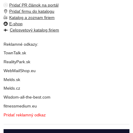
Pridať PR článok na portál
Pridať firmu do katalogu
Katalog a zoznam firiem
E-shop
Celosvetový katalog firiem
Reklamné odkazy:
TownTalk.sk
RealityPark.sk
WebMailShop.eu
Melds.sk
Melds.cz
Wisdom-all-the-best.com
fitnessmedium.eu
Pridať reklamný odkaz