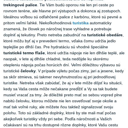
trekingové
palice
. Tie Vám budú oporou nie len pri ceste po
rovnom teréne, ale hlavne pri výstupoch a dokonca aj zostupoch.
Ideálnou voľbou sú odľahčené palice z karbónu, ktoré sú pevné a
pritom veľmi ľahké. Niekoľkohodinová
turistika
automaticky
znamená, že človek po náročnej trase vyhladne a potrebuje
doplniť aj tekutiny. Preto netreba zabudnúť na
turistické
obedáre
,
ktoré môžu byť aj v prevedení termo, vďaka čomu udržia jedlo
teplejšie po dlhší čas. Pre hydratáciu sú vhodné špeciálne
turistické
termo
fľaše
, ktoré udržia nápoje nie len dlhšie teplé, ale
naopak, v lete aj dlhšie chladné, teda nedôjde ku skorému
otepleniu nápoja počas horúcich dní. Veľmi dôležitou výbavou sú
turistické
čelovky
. V prípade výletu počas zimy, jari a jesene, kedy
sa skôr stmieva, sú takmer nevyhnutnosťou aj pri jednodňovej
turistike. Netreba však zabúdať, že aj v lete môže dôjsť ku situácii,
kedy sa Vaša cesta môže nečakane predĺžiť a Vy sa tak budete
musieť vracať za tmy. Je dôležité preto mať so sebou vopred plne
nabitú čelovku, ktorou môžete nie len osvetľovať svoje okolie a
mať tak voľné ruky, ale môžete ňou taktiež signalizovať svoju
polohu. Toto sú základné doplnky, ktoré by ste mali mať počas
akejkoľvek turistiky vždy pri sebe. Podľa náročnosti a Vašich
očakávaní sú na trhu dostupné rôzne doplnky, ktoré Vašu cestu