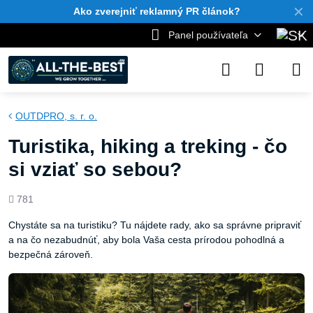
✕
Ako zverejniť reklamný PR článok?
Panel používateľa
OUTDPRO, s. r. o.
Turistika, hiking a treking - čo
si vziať so sebou?
Počet
781
zobrazení
Chystáte sa na turistiku? Tu nájdete rady, ako sa správne pripraviť
a na čo nezabudnúť, aby bola Vaša cesta prírodou pohodlná a
bezpečná zároveň.