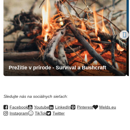
Prežitie v prírode - Survival a Bushcraft
Sledujte nás na sociálnych sieťach:
Facebook
Youtube
LinkedIn
Pinterest
Melds.eu
Instagram
TikTok
Twitter