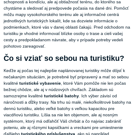
schopnosti a kondíciu, ale aj obtiažnosť terénu, do ktorého sa
chystáme a sledovať aj predpovede počasia na dané dni. Pomôcť
môžu mapy vysokohorského terénu ale aj informačné centrá
jednotlivých turistických lokalít, kde sa dozviete informácie o
podmienkach, ktoré vás v danej oblasti čakajú. Pred odchodom na
turistiku je vhodné informovať blízke osoby o trase a cieli vašej
cesty a predpokladanom návrate, aby v prípade potreby vedeli
pohotovo zareagovať.
Čo si vziať so sebou na turistiku?
Keďže aj počas tej najlepšie naplánovanej turistiky môže dôjsť k
nečakaným situáciám, je potrebné byť pripravený a mať so sebou
kvalitné
turistické vybavenie
, ktoré Vám pomôže nie len počas
bežnej chôdze, ale aj v núdzových chvíľach. Základom sú
samozrejme kvalitné
turistické batohy
. Ich výber závisí od
náročnosti a dĺžky trasy. Na trhu sú malé, niekoľkolitrové batohy na
dennú turistiku, alebo veľké batohy s veľkou kapacitou pre
viacdňovú turistiku. Líšia sa nie len objemom, ale aj nosným
systémom, ktorý má odľahčiť Váš chrbát a čo najviac zabrániť
poteniu, ale aj rôznymi kapsičkami a vreckami pre umiestnenie
ďalšieho
turistického príslušenstva
, ako sú napríklad