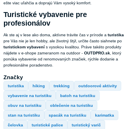
ešte viac uľahčia a doprajú Vám vysoký komfort.
Turistické vybavenie pre
profesionálov
Ak ste aj v lese ako doma, aktívne trávite čas v prírode a
turistika
pre Vás nie je len hobby, ale životný štýl, určite často siahnete po
turistickom vybavení
s vysokou kvalitou. Práve takéto produkty
nájdete v e-shope zameranom na outdoor -
OUTDPRO.sk
, ktorý
ponúka vybavenie od renomovaných značiek, rýchle dodanie a
profesionálne poradenstvo.
Značky
turistika
hiking
trekking
outdoorové aktivity
vybavenie na turistiku
batoh na turistiku
obuv na turistiku
oblečenie na turistiku
stan na turistiku
spacák na turistiku
karimatka
čelovka
turistické palice
turistický varič