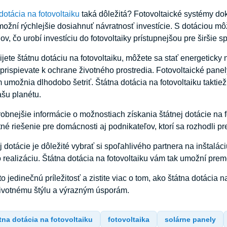
dotácia na fotovoltaiku
taká dôležitá? Fotovoltaické systémy dok
žní rýchlejšie dosiahnuť návratnosť investície. S dotáciou mô
v, čo urobí investíciu do fotovoltaiky prístupnejšou pre širšie s
jete štátnu dotáciu na fotovoltaiku, môžete sa stať energeticky 
 prispievate k ochrane životného prostredia. Fotovoltaické pane
umožnia dlhodobo šetriť. Štátna dotácia na fotovoltaiku taktiež
šu planétu.
obnejšie informácie o možnostiach získania štátnej dotácie na fo
é riešenie pre domácnosti aj podnikateľov, ktorí sa rozhodli pre
dotácie je dôležité vybrať si spoľahlivého partnera na inštaláci
 realizáciu. Štátna dotácia na fotovoltaiku vám tak umožní prem
 jedinečnú príležitosť a zistite viac o tom, ako štátna dotácia 
ivotnému štýlu a výrazným úsporám.
tna dotácia na fotovoltaiku
fotovoltaika
solárne panely