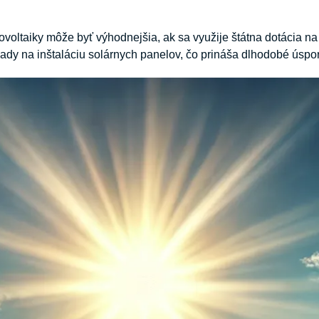
otovoltaiky môže byť výhodnejšia, ak sa využije štátna dotácia n
ady na inštaláciu solárnych panelov, čo prináša dlhodobé úspory