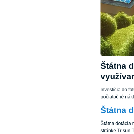
Štátna d
využívan
Investícia do f
počiatočné nákl
Štátna d
Štátna dotácia n
stránke Trisun 