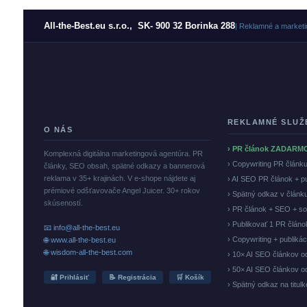
All-the-Best.eu s.r.o., SK- 900 32 Borinka 288
| Reklamné a marketi
REKLAMNÉ SLUŽ
O NÁS
› PR článok ZADARM
Komplexná digitálna marketingová agentúra. PR
› Copywriting PR článk
články, SEO obsah, spätné odkazy a bannerová
reklama v 35+ krajinách. V e-shope nájdete aj
› AI SEO PR článok + p
prémiové odšťavovače Angel Juicer. 30+ rokov
› Spätný odkaz v článk
skúseností.
› PR článok + SEO + so
› Publikovať 1 PR člán
📧 info@all-the-best.eu
› Copywriting + publiká
🌐 www.all-the-best.eu
🌐 wisdom-all-the-best.com
› 10× AI SEO článkov o
› 50× AI SEO článkov o
🔐 Prihlásiť
📝 Registrácia
🛒 Košík
› Spätný odkaz na titul