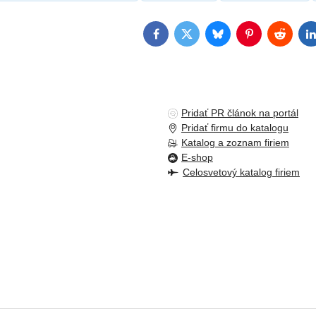
Facebook
Twitter
Bluesky
Pinterest
Reddit
L
Pridať PR článok na portál
Pridať firmu do katalogu
Katalog a zoznam firiem
E-shop
Celosvetový katalog firiem