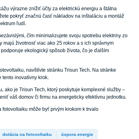
ážu výrazne znížiť účty za elektrickú energiu a štátna
žete pokryť značnú časť nákladov na inštaláciu a montáž
pektrum ľudí.
nezávislými, čím minimalizujete svoju spotrebu elektriny zo
ly majú životnosť viac ako 25 rokov a s ich správnym
 podporuje ekologický spôsob života, čo je ďalším
tovoltaiku, navštívte stránku Trisun Tech. Na stránke
 tento inovatívny krok.
u, ako je Trisun Tech, ktorý poskytuje komplexné služby –
eniť váš domov či firmu na energeticky efektívnu jednotku.
na fotovoltaiku môže byť prvým krokom k trvalo
dotácia na fotovoltaiku
úspora energie