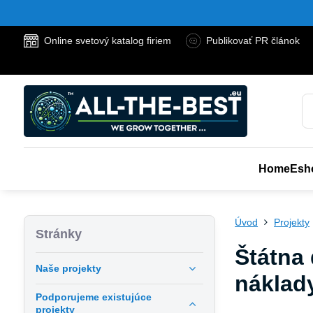
Online svetový katalog firiem
Publikovať PR článok
Home
Esh
Úvod
Projekty
Stránky
Štátna 
Naše projekty
náklad
Podporujeme existujúce
projekty