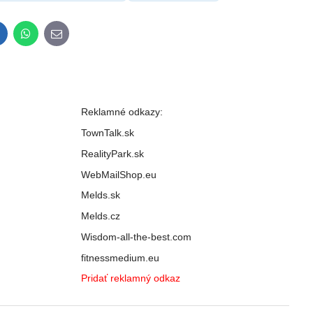
inkedIn
WhatsApp
E-
mail
Reklamné odkazy:
TownTalk.sk
RealityPark.sk
WebMailShop.eu
Melds.sk
Melds.cz
Wisdom-all-the-best.com
fitnessmedium.eu
Pridať reklamný odkaz