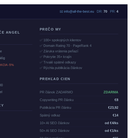
📧
info@all-the-best.eu
DR:
70
PR:
4
PREČO MY
ČE ANGEL
✅ 100+ spokojných klientov
✅ Domain Rating 70 · PageRank 4
če
✅ Záruka vrátenia peňazí
✅ Pokrytie 35+ krajín
alóg
✅ Trvalé spätné odkazy
KCIA -5%
✅ Rýchla publikácia článkov
PREHĽAD CIEN
00
el
PR článok ZADARMO
ZDARMA
Copywriting PR článku
€8
ZY
Publikácia PR článku
€23,92
Spätný odkaz
€14
10× AI SEO článkov
od €4/ks
50× AI SEO článkov
od €1/ks