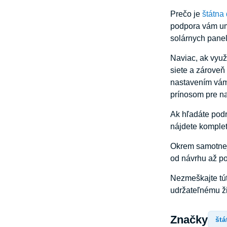
Prečo je
štátna 
podpora vám umo
solárnych panelo
Naviac, ak využi
siete a zároveň
nastavením vám 
prínosom pre na
Ak hľadáte podr
nájdete kompletn
Okrem samotnej 
od návrhu až po
Nezmeškajte túto
udržateľnému ž
Značky
štá