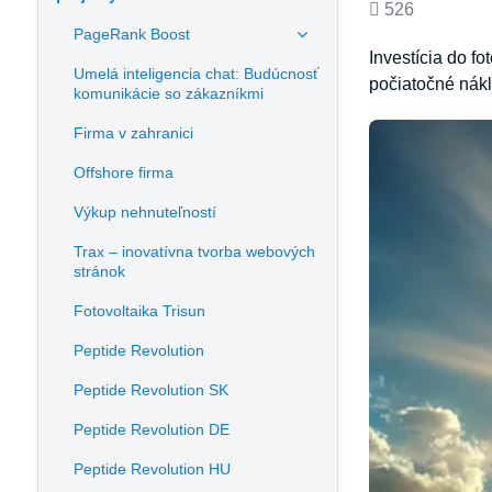
Počet
526
PageRank Boost
zobrazení
Investícia do f
Umelá inteligencia chat: Budúcnosť
počiatočné nákl
komunikácie so zákazníkmi
Firma v zahranici
Offshore firma
Výkup nehnuteľností
Trax – inovatívna tvorba webových
stránok
Fotovoltaika Trisun
Peptide Revolution
Peptide Revolution SK
Peptide Revolution DE
Peptide Revolution HU