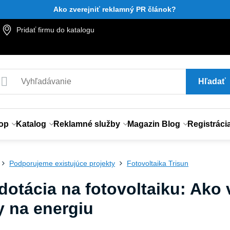
Ako zverejniť reklamný PR článok?
Pridať firmu do katalogu
Hľadať
op
Katalog
Reklamné služby
Magazin Blog
Registráci
Podporujeme existujúce projekty
Fotovoltaika Trisun
dotácia na fotovoltaiku: Ako 
y na energiu