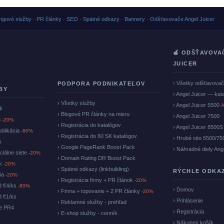
ngové služby · PR články · SEO · Spätné odkazy · Bannery · Odšťavovače Angel Juicer
🍏 ODŠŤAVOVA
JUICER
› Všetky odšťavova
PODPORA PODNIKATEĽOV
BY
› Angel Juicer — kat
› Všetky služby
› Angel Juicer 5500
A
O
› Blogové PR články na mieru
› Angel Juicer 7500
u
-20%
› Registrácia do katalógov
› Angel Juicer 8500S
ublikácia
-80%
› Registrácia do 60 SK katalógov
› Hrubé sito 5500/75
u
› Google PageRank Boost Pack
› Náhradné diely Ang
ciálne siete
-20%
› Domain Rating DR Boost Pack
ok
-20%
› Spätné odkazy (linkbuilding)
RÝCHLE ODKA
cia
-20%
› Registrácia firmy + PR článok
-20%
d €4/ks
-80%
› Domov
› Firma + topovanie + 2 PR články
-20%
d €1/ks
› Prihlásenie
› Reklamné služby - prehľad
ke PR4
› Registrácia
› E-shop služby - cenník
› Nákupný košík